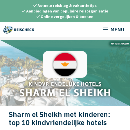
Ga
Actuele reisblog & vakantietips
naar
Aanbiedingen van populaire reisorganisatie
Online vergelijken & boeken
de
inhoud
MENU
Sharm el Sheikh met kinderen:
top 10 kindvriendelijke hotels