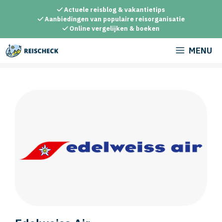
Ga
Actuele reisblog & vakantietips
naar
Aanbiedingen van populaire reisorganisatie
Online vergelijken & boeken
de
inhoud
MENU