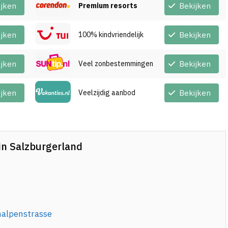
ijken
Premium resorts
Bekijken
ijken
100% kindvriendelijk
Bekijken
ijken
Veel zonbestemmingen
Bekijken
ijken
Veelzijdig aanbod
Bekijken
n in Salzburgerland
halpenstrasse