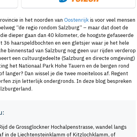
provincie in het noorden van
Oostenrijk
is voor veel mensen
pelweg “de regio rondom Salzburg” – maar dat doet de
n die dieper gaan dan 40 kilometer, de hoogste gefaseerde
 36 haarspeldbochten en een gletsjer waar je het hele
ische binnenstad van Salzburg nog geen uur rijden verderop
neert een cultuurgedeelte (Salzburg en directe omgeving)
ting het Nationaal Park Hohe Tauern en de bergen rond
of langer? Dan wissel je die twee moeiteloos af. Regent
rfen zijn letterlijk ondergronds. In deze blog bespreken
alzburgerland.
u:
ijd de Grossglockner Hochalpenstrasse, wandel langs
af in de Liechtensteinklamm of Kitzlochklamm, of