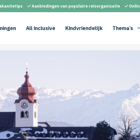
akantietips
Aanbiedingen van populaire reisorganisatie
Onlin
mingen
All inclusive
Kindvriendelijk
Thema’s