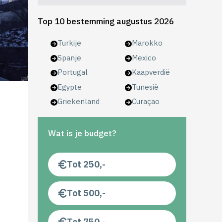
Top 10 bestemming augustus 2026
Turkije
Marokko
Spanje
Mexico
Portugal
Kaapverdië
Egypte
Tunesië
Griekenland
Curaçao
Wat is je budget?
Tot 250,-
Tot 500,-
Tot 750,-