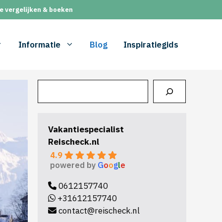
e vergelijken & boeken
Informatie
Blog
Inspiratiegids
Zoeken
Vakantiespecialist
Reischeck.nl
4.9
powered by
G
o
o
g
l
e
0612157740
+31612157740
contact@reischeck.nl