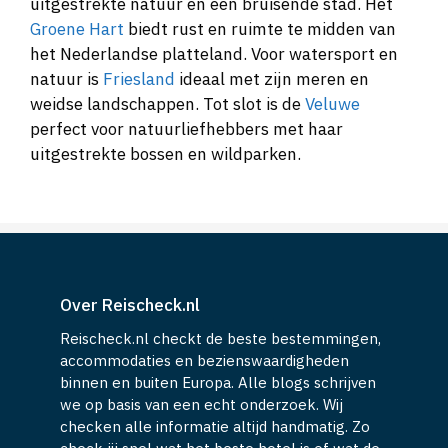
uitgestrekte natuur en een bruisende stad. Het
Groene Hart
biedt rust en ruimte te midden van
het Nederlandse platteland. Voor watersport en
natuur is
Friesland
ideaal met zijn meren en
weidse landschappen. Tot slot is de
Veluwe
perfect voor natuurliefhebbers met haar
uitgestrekte bossen en wildparken.
Over Reischeck.nl
Reischeck.nl checkt de beste bestemmingen,
accommodaties en bezienswaardigheden
binnen en buiten Europa. Alle blogs schrijven
we op basis van een echt onderzoek. Wij
checken alle informatie altijd handmatig. Zo