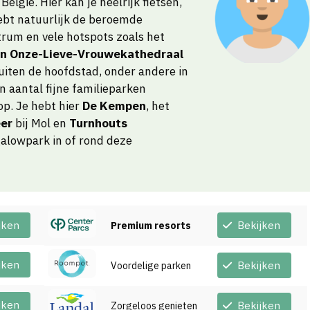
elgië. Hier kan je heelrijk fietsen,
ebt natuurlijk de beroemde
um en vele hotspots zoals het
en Onze-Lieve-Vrouwekathedraal
uiten de hoofdstad, onder andere in
n aantal fijne familieparken
op. Je hebt hier
De Kempen
, het
eer
bij Mol en
Turnhouts
galowpark in of rond deze
jken
Bekijken
Premium resorts
jken
Bekijken
Voordelige parken
jken
Bekijken
Zorgeloos genieten