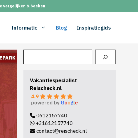
e vergelijken & boeken
Informatie
Blog
Inspiratiegids
Zoeken
Vakantiespecialist
Reischeck.nl
4.9
powered by
G
o
o
g
l
e
0612157740
+31612157740
contact@reischeck.nl