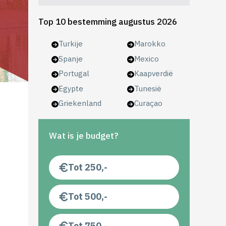
Top 10 bestemming augustus 2026
Turkije
Marokko
Spanje
Mexico
Portugal
Kaapverdië
Egypte
Tunesië
Griekenland
Curaçao
Wat is je budget?
Tot 250,-
Tot 500,-
Tot 750,-