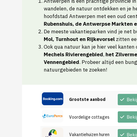
Antwerpen is een prachtige provincie in B
wandelen, de natuur ontdekken en je h
hoofdstad Antwerpen met een oud centr
Rubenshuis, de Antwerpse Markten 
De meeste vakantieparken vind je net b
Mol, Turnhout en Rijkevorsel
zitten ee
Ook qua natuur kan je hier veel kanten 
Mechels Rivierengebied
,
het Zilverm
Vennengebied
. Probeer altijd een bun
natuurgebieden te zoeken!
Grootste aanbod
Beki
Beki
Voordelige cottages
Vakantiehuizen huren
Beki