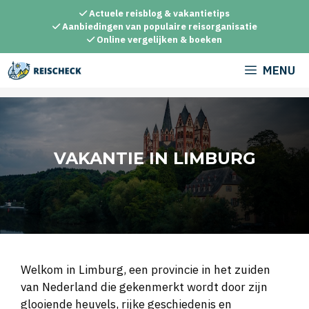
Ga
Actuele reisblog & vakantietips
naar
Aanbiedingen van populaire reisorganisatie
Online vergelijken & boeken
de
inhoud
MENU
VAKANTIE IN LIMBURG
Welkom in Limburg, een provincie in het zuiden
van Nederland die gekenmerkt wordt door zijn
glooiende heuvels, rijke geschiedenis en