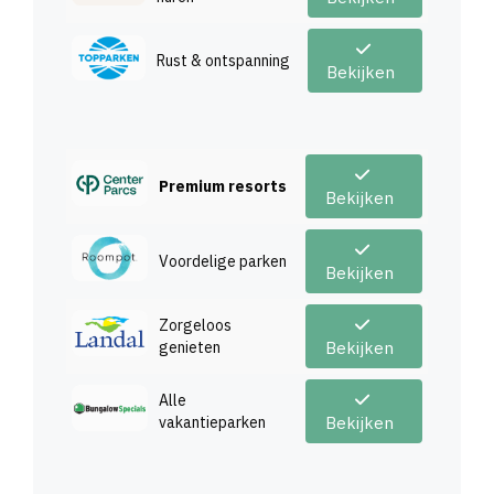
Vakantiehuizen
huren
Bekijken
Rust & ontspanning
Bekijken
Premium resorts
Bekijken
Voordelige parken
Bekijken
Zorgeloos
genieten
Bekijken
Alle
vakantieparken
Bekijken