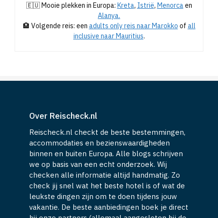
🌴 Populaire verre bestemmingen:
Dominicaanse Republiek
&
Cuba.
🇪🇺 Mooie plekken in Europa:
Kreta
,
Istrië
,
Menorca
en
Alanya.
🏨 Volgende reis: een
adults only reis naar Marokko
of
all
inclusive naar Mauritius
.
Over Reischeck.nl
Reischeck.nl checkt de beste bestemmingen,
accommodaties en bezienswaardigheden
binnen en buiten Europa. Alle blogs schrijven
we op basis van een echt onderzoek. Wij
checken alle informatie altijd handmatig. Zo
check jij snel wat het beste hotel is of wat de
leukste dingen zijn om te doen tijdens jouw