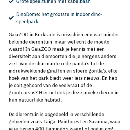
Grote speeltuinen met kabelbaan
DinoDome: het grootste in indoor dino-
speelpark
GaiaZOO in Kerkrade is misschien een wat minder
bekende dierentuin, maar wel echt de moeite
waard! In GaiaZOO maak je kennis met een
diversiteit aan diersoorten die je nergens anders
ziet. Van de charmante rode panda’s tot de
indrukwekkende giraffen en stoere gorilla’s, elke
hoek van het park biedt weer iets nieuws. En heb
je ooit gehoord van de veelvraat of de
grootoorvos? Hier ontdek je deze unieke dieren in
hun natuurlijke habitat.
De dierentuin is opgedeeld in verschillende
gebieden zoals Taiga, Rainforest en Savanna, waar
je je tussen 400 flamingo’s waant of oog in oog