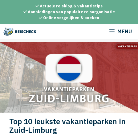
Ga
Actuele reisblog & vakantietips
naar
Aanbiedingen van populaire reisorganisatie
Online vergelijken & boeken
de
inhoud
MENU
Top 10 leukste vakantieparken in
Zuid-Limburg