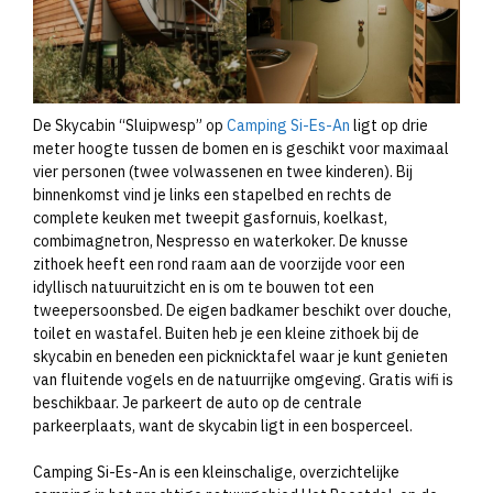
De Skycabin “Sluipwesp” op
Camping Si-Es-An
ligt op drie
meter hoogte tussen de bomen en is geschikt voor maximaal
vier personen (twee volwassenen en twee kinderen). Bij
binnenkomst vind je links een stapelbed en rechts de
complete keuken met tweepit gasfornuis, koelkast,
combimagnetron, Nespresso en waterkoker. De knusse
zithoek heeft een rond raam aan de voorzijde voor een
idyllisch natuuruitzicht en is om te bouwen tot een
tweepersoonsbed. De eigen badkamer beschikt over douche,
toilet en wastafel. Buiten heb je een kleine zithoek bij de
skycabin en beneden een picknicktafel waar je kunt genieten
van fluitende vogels en de natuurrijke omgeving. Gratis wifi is
beschikbaar. Je parkeert de auto op de centrale
parkeerplaats, want de skycabin ligt in een bosperceel.
Camping Si-Es-An is een kleinschalige, overzichtelijke