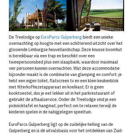
De Treelodge op
EuroParcs Gulperberg
biedt een unieke
overnachting op hoogte met een schitterend uitzicht over het
glooiende Limburgse heuvellandschap. Deze knusse boomhut
is bereikbaar via een trap en beschikt over een
tweepersoonsbed plus een slaapbank, waardoor maximaal
vier personen kunnen overnachten. Wat deze accommodatie
bijzonder maakt is de combinatie van glamping en comfort: je
hebt een eigen toilet, flatscreen tv en een klein keukenblok
met filterkoffiezetapparaat en koelkast. Er is geen
kooktoestel, dus je eet lekker uit in het parkrestaurant of
gebruikt de afhaalservice. Onder de Treelodge vind je een
picknicktafel en hangmat, perfect om te relaxen terwijl de
kinderen spelen in de nabijgelegen speeltuin.
EuroParcs Gulperberg ligt op de zuidelijke helling van de
Gulperberg en is dé uitvalsbasis voor het ontdekken van Zuid-