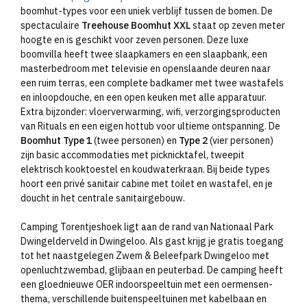
boomhut-types voor een uniek verblijf tussen de bomen. De
spectaculaire
Treehouse Boomhut XXL
staat op zeven meter
hoogte en is geschikt voor zeven personen. Deze luxe
boomvilla heeft twee slaapkamers en een slaapbank, een
masterbedroom met televisie en openslaande deuren naar
een ruim terras, een complete badkamer met twee wastafels
en inloopdouche, en een open keuken met alle apparatuur.
Extra bijzonder: vloerverwarming, wifi, verzorgingsproducten
van Rituals en een eigen hottub voor ultieme ontspanning. De
Boomhut Type 1
(twee personen) en
Type 2
(vier personen)
zijn basic accommodaties met picknicktafel, tweepit
elektrisch kooktoestel en koudwaterkraan. Bij beide types
hoort een privé sanitair cabine met toilet en wastafel, en je
doucht in het centrale sanitairgebouw.
Camping Torentjeshoek ligt aan de rand van Nationaal Park
Dwingelderveld in Dwingeloo. Als gast krijg je gratis toegang
tot het naastgelegen Zwem & Beleefpark Dwingeloo met
openluchtzwembad, glijbaan en peuterbad. De camping heeft
een gloednieuwe OER indoorspeeltuin met een oermensen-
thema, verschillende buitenspeeltuinen met kabelbaan en