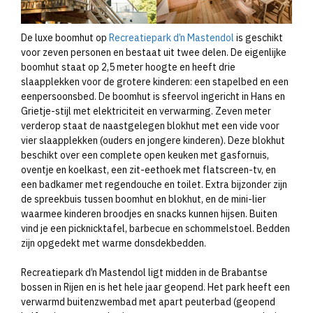
De luxe boomhut op
Recreatiepark d’n Mastendol
is geschikt
voor zeven personen en bestaat uit twee delen. De eigenlijke
boomhut staat op 2,5 meter hoogte en heeft drie
slaapplekken voor de grotere kinderen: een stapelbed en een
eenpersoonsbed. De boomhut is sfeervol ingericht in Hans en
Grietje-stijl met elektriciteit en verwarming. Zeven meter
verderop staat de naastgelegen blokhut met een vide voor
vier slaapplekken (ouders en jongere kinderen). Deze blokhut
beschikt over een complete open keuken met gasfornuis,
oventje en koelkast, een zit-eethoek met flatscreen-tv, en
een badkamer met regendouche en toilet. Extra bijzonder zijn
de spreekbuis tussen boomhut en blokhut, en de mini-lier
waarmee kinderen broodjes en snacks kunnen hijsen. Buiten
vind je een picknicktafel, barbecue en schommelstoel. Bedden
zijn opgedekt met warme donsdekbedden.
Recreatiepark d’n Mastendol ligt midden in de Brabantse
bossen in Rijen en is het hele jaar geopend. Het park heeft een
verwarmd buitenzwembad met apart peuterbad (geopend