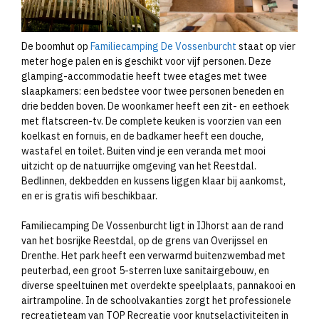
De boomhut op
Familiecamping De Vossenburcht
staat op vier
meter hoge palen en is geschikt voor vijf personen. Deze
glamping-accommodatie heeft twee etages met twee
slaapkamers: een bedstee voor twee personen beneden en
drie bedden boven. De woonkamer heeft een zit- en eethoek
met flatscreen-tv. De complete keuken is voorzien van een
koelkast en fornuis, en de badkamer heeft een douche,
wastafel en toilet. Buiten vind je een veranda met mooi
uitzicht op de natuurrijke omgeving van het Reestdal.
Bedlinnen, dekbedden en kussens liggen klaar bij aankomst,
en er is gratis wifi beschikbaar.
Familiecamping De Vossenburcht ligt in IJhorst aan de rand
van het bosrijke Reestdal, op de grens van Overijssel en
Drenthe. Het park heeft een verwarmd buitenzwembad met
peuterbad, een groot 5-sterren luxe sanitairgebouw, en
diverse speeltuinen met overdekte speelplaats, pannakooi en
airtrampoline. In de schoolvakanties zorgt het professionele
recreatieteam van TOP Recreatie voor knutselactiviteiten in