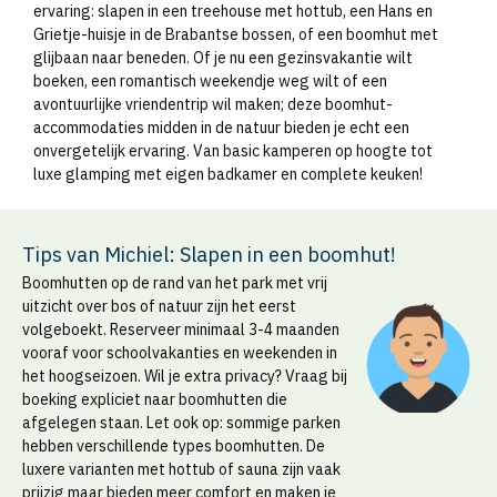
ervaring: slapen in een treehouse met hottub, een Hans en
Grietje-huisje in de Brabantse bossen, of een boomhut met
glijbaan naar beneden. Of je nu een gezinsvakantie wilt
boeken, een romantisch weekendje weg wilt of een
avontuurlijke vriendentrip wil maken; deze boomhut-
accommodaties midden in de natuur bieden je echt een
onvergetelijk ervaring. Van basic kamperen op hoogte tot
luxe glamping met eigen badkamer en complete keuken!
Tips van Michiel: Slapen in een boomhut!
Boomhutten op de rand van het park met vrij
uitzicht over bos of natuur zijn het eerst
volgeboekt. Reserveer minimaal 3-4 maanden
vooraf voor schoolvakanties en weekenden in
het hoogseizoen. Wil je extra privacy? Vraag bij
boeking expliciet naar boomhutten die
afgelegen staan. Let ook op: sommige parken
hebben verschillende types boomhutten. De
luxere varianten met hottub of sauna zijn vaak
prijzig maar bieden meer comfort en maken je