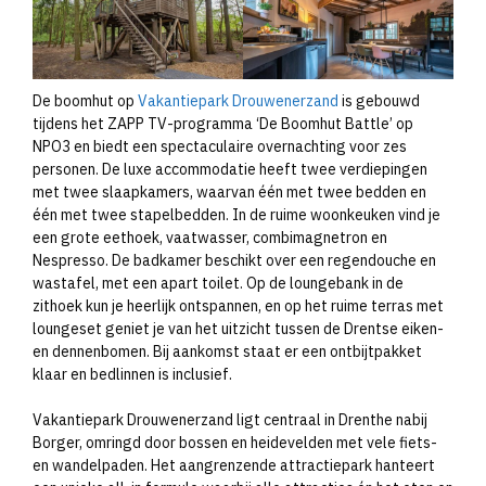
De boomhut op
Vakantiepark Drouwenerzand
is gebouwd
tijdens het ZAPP TV-programma ‘De Boomhut Battle’ op
NPO3 en biedt een spectaculaire overnachting voor zes
personen. De luxe accommodatie heeft twee verdiepingen
met twee slaapkamers, waarvan één met twee bedden en
één met twee stapelbedden. In de ruime woonkeuken vind je
een grote eethoek, vaatwasser, combimagnetron en
Nespresso. De badkamer beschikt over een regendouche en
wastafel, met een apart toilet. Op de loungebank in de
zithoek kun je heerlijk ontspannen, en op het ruime terras met
loungeset geniet je van het uitzicht tussen de Drentse eiken-
en dennenbomen. Bij aankomst staat er een ontbijtpakket
klaar en bedlinnen is inclusief.
Vakantiepark Drouwenerzand ligt centraal in Drenthe nabij
Borger, omringd door bossen en heidevelden met vele fiets-
en wandelpaden. Het aangrenzende attractiepark hanteert