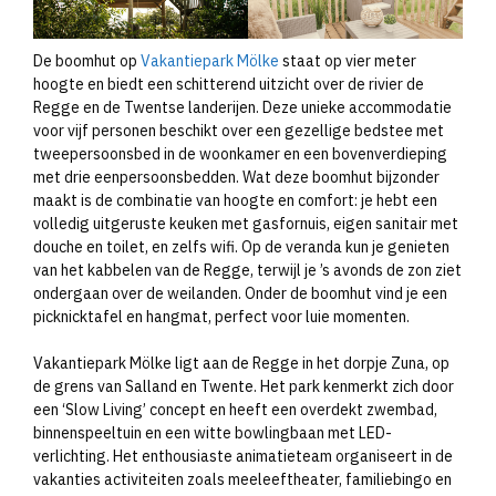
De boomhut op
Vakantiepark Mölke
staat op vier meter
hoogte en biedt een schitterend uitzicht over de rivier de
Regge en de Twentse landerijen. Deze unieke accommodatie
voor vijf personen beschikt over een gezellige bedstee met
tweepersoonsbed in de woonkamer en een bovenverdieping
met drie eenpersoonsbedden. Wat deze boomhut bijzonder
maakt is de combinatie van hoogte en comfort: je hebt een
volledig uitgeruste keuken met gasfornuis, eigen sanitair met
douche en toilet, en zelfs wifi. Op de veranda kun je genieten
van het kabbelen van de Regge, terwijl je ’s avonds de zon ziet
ondergaan over de weilanden. Onder de boomhut vind je een
picknicktafel en hangmat, perfect voor luie momenten.
Vakantiepark Mölke ligt aan de Regge in het dorpje Zuna, op
de grens van Salland en Twente. Het park kenmerkt zich door
een ‘Slow Living’ concept en heeft een overdekt zwembad,
binnenspeeltuin en een witte bowlingbaan met LED-
verlichting. Het enthousiaste animatieteam organiseert in de
vakanties activiteiten zoals meeleeftheater, familiebingo en