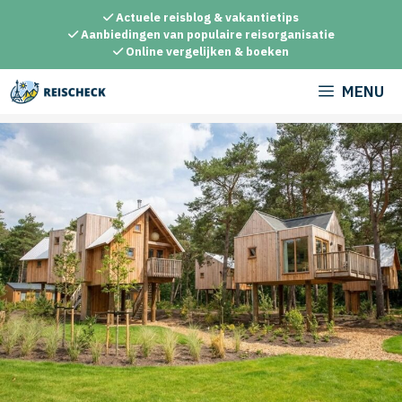
Ga
Actuele reisblog & vakantietips
naar
Aanbiedingen van populaire reisorganisatie
Online vergelijken & boeken
de
inhoud
MENU