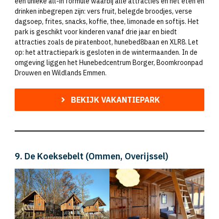
een unieke all-in formule waarbij alle attracties én het eten en
drinken inbegrepen zijn: vers fruit, belegde broodjes, verse
dagsoep, frites, snacks, koffie, thee, limonade en softijs. Het
park is geschikt voor kinderen vanaf drie jaar en biedt
attracties zoals de piratenboot, hunebed8baan en XLR8. Let
op: het attractiepark is gesloten in de wintermaanden. In de
omgeving liggen het Hunebedcentrum Borger, Boomkroonpad
Drouwen en Wildlands Emmen.
BEKIJK VAKANTIEPARK
9. De Koeksebelt (Ommen, Overijssel)