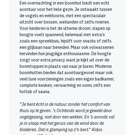
Een overnachting in een boomhut biedt een echt
avontuur voor het hele gezin. Je ontwaakt tussen
de vogels en eekhoorns, met een spectaculair
uitzicht over bossen, weilanden of zelfs rivieren.
Voor kinderen is het de ultieme droom: slapen op
hoogte voelt spannend, helemaal met extra’s
zoals een spreekbuis, hijslift voor snacks of zelfs
een glijbaan naar beneden. Maar ook volwassenen
hervinden hun jeugdige enthousiasme. De hoogte
zorgt voor extra privacy want je kijkt uit over de
boomtoppen in plaats van naar je buren. Moderne
boomhutten bieden dat avontuurgevoel maar ook
veel luxe voorzieningen zoals een eigen badkamer,
complete keuken, verwarming en soms zelfs een
hottub of sauna.
“Je bent écht in de natuur zonder het comfort van
thuis op te geven. ’s Ochtends word je gewekt door
vogelgezang, niet door een wekker. En ’s avonds val
je in slaap met het geruis van de wind door de
bladeren. Dat is glamping op z’n best.” Aldus