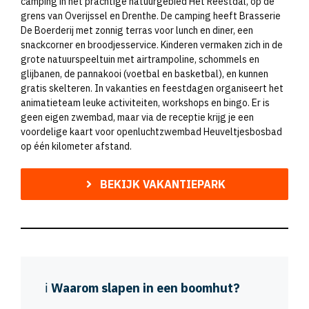
camping in het prachtige natuurgebied Het Reestdal, op de
grens van Overijssel en Drenthe. De camping heeft Brasserie
De Boerderij met zonnig terras voor lunch en diner, een
snackcorner en broodjesservice. Kinderen vermaken zich in de
grote natuurspeeltuin met airtrampoline, schommels en
glijbanen, de pannakooi (voetbal en basketbal), en kunnen
gratis skelteren. In vakanties en feestdagen organiseert het
animatieteam leuke activiteiten, workshops en bingo. Er is
geen eigen zwembad, maar via de receptie krijg je een
voordelige kaart voor openluchtzwembad Heuveltjesbosbad
op één kilometer afstand.
BEKIJK VAKANTIEPARK
ℹ️
Waarom slapen in een boomhut?