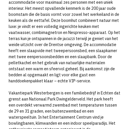
accommodatie voor maximaal zes personen met een uniek
interieur. Het meest opvallende kenmerk is de 200 jaar oude
boomstam die de basis vormt voor zowel het werkeiland in de
keuken als de eettafel. Deze boomhut combineert natuur met
luxe: je vindt er een volledig ingerichte keuken met
vaatwasser, combimagnetron en Nespresso-apparaat. Op het
terras kun je ontspannen in de jacuzzi terwijl je geniet van het
weide uitzicht over de Drentse omgeving. De accommodatie
heeft een slaapvide met tweepersoonsbed, een slaapkamer
met twee eenpersoonsbedden en een slaapbank. Door de
pelletkachel en het gebruik van natuurlijke materialen
ontstaat een warm en sfeervol geheel. Bij aankomst zijn de
bedden al opgemaakt en ligt voor elke gast een
handdoekenpakket klaar – echte VIP-service.
Vakantiepark Westerbergen is een familiebedrijf in Echten dat
grenst aan Nationaal Park Dwingelderveld. Het park heeft
een overdekt verwarmd zwembad met temperaturen tussen
de 29 en 31 graden, een buitenzwembad en een
waterspeeltuin. In het Entertainment Centrum vind je
bowlingbanen, klimwanden en een indoor speelparadijs. Het