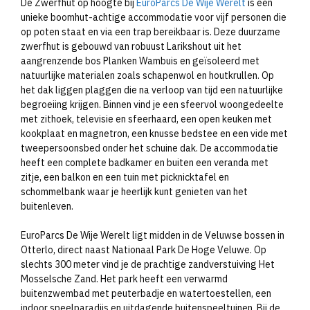
De Zwerfhut op hoogte bij
EuroParcs De Wije Werelt
is een
unieke boomhut-achtige accommodatie voor vijf personen die
op poten staat en via een trap bereikbaar is. Deze duurzame
zwerfhut is gebouwd van robuust Larikshout uit het
aangrenzende bos Planken Wambuis en geïsoleerd met
natuurlijke materialen zoals schapenwol en houtkrullen. Op
het dak liggen plaggen die na verloop van tijd een natuurlijke
begroeiing krijgen. Binnen vind je een sfeervol woongedeelte
met zithoek, televisie en sfeerhaard, een open keuken met
kookplaat en magnetron, een knusse bedstee en een vide met
tweepersoonsbed onder het schuine dak. De accommodatie
heeft een complete badkamer en buiten een veranda met
zitje, een balkon en een tuin met picknicktafel en
schommelbank waar je heerlijk kunt genieten van het
buitenleven.
EuroParcs De Wije Werelt ligt midden in de Veluwse bossen in
Otterlo, direct naast Nationaal Park De Hoge Veluwe. Op
slechts 300 meter vind je de prachtige zandverstuiving Het
Mosselsche Zand. Het park heeft een verwarmd
buitenzwembad met peuterbadje en watertoestellen, een
indoor speelparadijs en uitdagende buitenspeeltuinen. Bij de