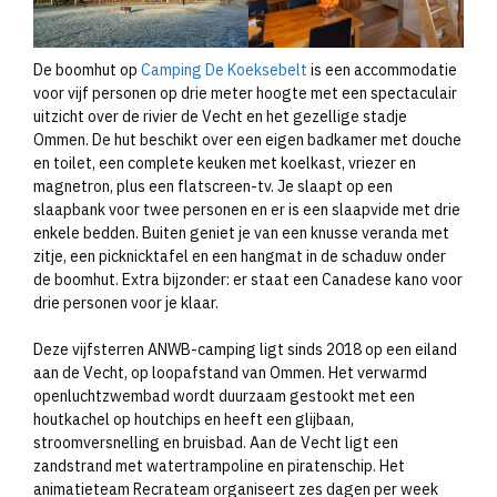
De boomhut op
Camping De Koeksebelt
is een accommodatie
voor vijf personen op drie meter hoogte met een spectaculair
uitzicht over de rivier de Vecht en het gezellige stadje
Ommen. De hut beschikt over een eigen badkamer met douche
en toilet, een complete keuken met koelkast, vriezer en
magnetron, plus een flatscreen-tv. Je slaapt op een
slaapbank voor twee personen en er is een slaapvide met drie
enkele bedden. Buiten geniet je van een knusse veranda met
zitje, een picknicktafel en een hangmat in de schaduw onder
de boomhut. Extra bijzonder: er staat een Canadese kano voor
drie personen voor je klaar.
Deze vijfsterren ANWB-camping ligt sinds 2018 op een eiland
aan de Vecht, op loopafstand van Ommen. Het verwarmd
openluchtzwembad wordt duurzaam gestookt met een
houtkachel op houtchips en heeft een glijbaan,
stroomversnelling en bruisbad. Aan de Vecht ligt een
zandstrand met watertrampoline en piratenschip. Het
animatieteam Recrateam organiseert zes dagen per week