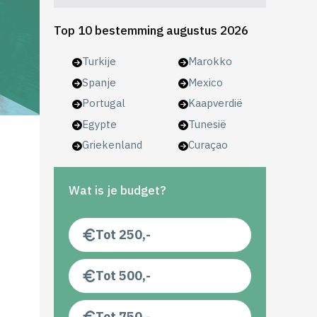
Top 10 bestemming augustus 2026
Turkije
Marokko
Spanje
Mexico
Portugal
Kaapverdië
Egypte
Tunesië
Griekenland
Curaçao
Wat is je budget?
Tot 250,-
Tot 500,-
Tot 750,-