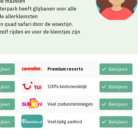
 de mazelen
erpark heeft glijbanen voor alle
e allerkleinsten
n quad safari door de woestijn.
lf rijden en voor de kleintjes zijn
ijken
Premium resorts
Bekijken
ijken
100% kindvriendelijk
Bekijken
ijken
Veel zonbestemmingen
Bekijken
ijken
Veelzijdig aanbod
Bekijken