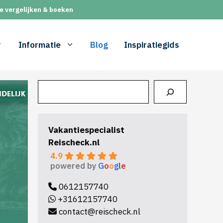
e vergelijken & boeken
Informatie
Blog
Inspiratiegids
Zoeken
Vakantiespecialist
Reischeck.nl
4.9
powered by
G
o
o
g
l
e
0612157740
+31612157740
contact@reischeck.nl