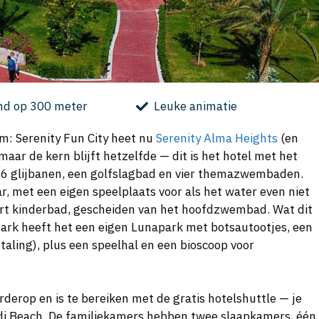
nd op 300 meter
Leuke animatie
m: Serenity Fun City heet nu
Serenity Alma Heights
(en
aar de kern blijft hetzelfde — dit is het hotel met het
26 glijbanen, een golfslagbad en vier themazwembaden.
aar, met een eigen speelplaats voor als het water even niet
apart kinderbad, gescheiden van het hoofdzwembad. Wat dit
park heeft het een eigen Lunapark met botsautootjes, een
aling), plus een speelhal en een bioscoop voor
rderop en is te bereiken met de gratis hotelshuttle — je
di Beach. De familiekamers hebben twee slaapkamers, één