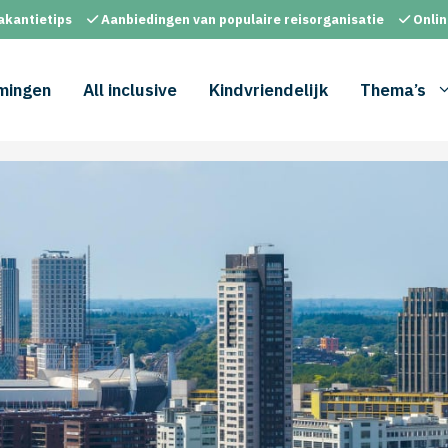
akantietips
Aanbiedingen van populaire reisorganisatie
Onlin
mingen
All inclusive
Kindvriendelijk
Thema’s