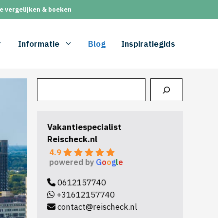
e vergelijken & boeken
Informatie
Blog
Inspiratiegids
Zoeken
Vakantiespecialist
Reischeck.nl
4.9
powered by
G
o
o
g
l
e
0612157740
+31612157740
contact@reischeck.nl