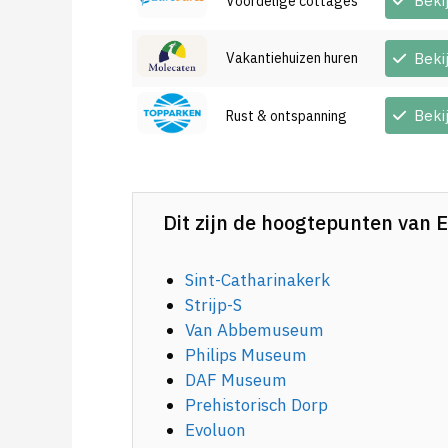
Beki
Voordelige cottages
Vakantiehuizen huren
Beki
Beki
Rust & ontspanning
Dit zijn de hoogtepunten van 
Sint-Catharinakerk
Strijp-S
Van Abbemuseum
Philips Museum
DAF Museum
Prehistorisch Dorp
Evoluon