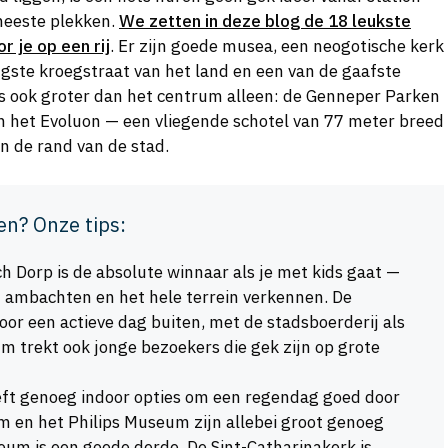
 meeste plekken.
We zetten in deze blog de 18 leukste
 je op een rij
. Er zijn goede musea, een neogotische kerk
gste kroegstraat van het land en een van de gaafste
is ook groter dan het centrum alleen: de Genneper Parken
 het Evoluon — een vliegende schotel van 77 meter breed
 de rand van de stad.
en? Onze tips:
h Dorp is de absolute winnaar als je met kids gaat —
 ambachten en het hele terrein verkennen. De
oor een actieve dag buiten, met de stadsboerderij als
 trekt ook jonge bezoekers die gek zijn op grote
ft genoeg indoor opties om een regendag goed door
en het Philips Museum zijn allebei groot genoeg
um is een goede derde. De Sint-Catharinakerk is