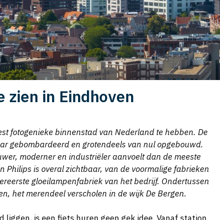
e zien in Eindhoven
est fotogenieke binnenstad van Nederland te hebben. De
aar gebombardeerd en grotendeels van nul opgebouwd.
 ruwer, moderner en industriëler aanvoelt dan de meeste
 Philips is overal zichtbaar, van de voormalige fabrieken
llereerste gloeilampenfabriek van het bedrijf. Ondertussen
en, het merendeel verscholen in de wijk De Bergen.
iggen, is een fiets huren geen gek idee. Vanaf station