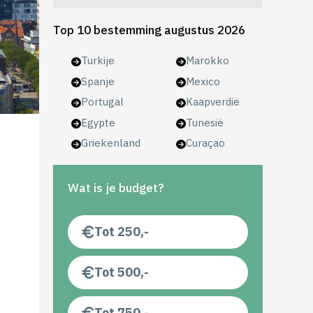
Top 10 bestemming augustus 2026
Turkije
Marokko
Spanje
Mexico
Portugal
Kaapverdië
Egypte
Tunesië
Griekenland
Curaçao
Wat is je budget?
Tot 250,-
Tot 500,-
Tot 750,-