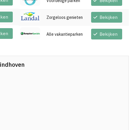
jken
Bekijken
Voordelige parken
jken
Bekijken
Zorgeloos genieten
jken
Bekijken
Alle vakantieparken
Eindhoven