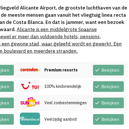
liegveld Alicante Airport, de grootste luchthaven van de
de meeste mensen gaan vanuit het vliegtuig linea recta
n de Costa Blanca. En dat is jammer, want een bezoek
 waard.
Alicante is een middelgrote Spaanse
 hoewel er meer dan voldoende hotels, pensions,
 is een gewone stad, waar geleefd wordt en gewerkt. Een
en boulevard en meerdere stranden.
ijken
Premium resorts
Bekijken
ijken
100% kindvriendelijk
Bekijken
ijken
Veel zonbestemmingen
Bekijken
ijken
Veelzijdig aanbod
Bekijken