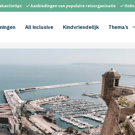
akantietips
Aanbiedingen van populaire reisorganisatie
Onlin
mingen
All inclusive
Kindvriendelijk
Thema’s