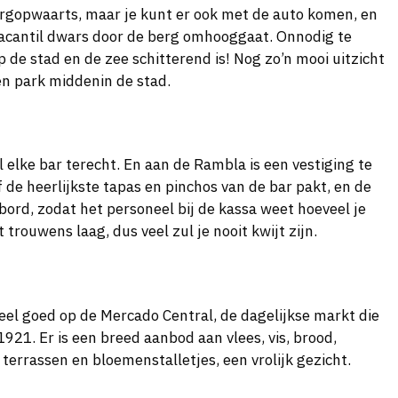
ergopwaarts, maar je kunt er ook met de auto komen, en
Benacantil dwars door de berg omhooggaat. Onnodig te
 de stad en de zee schitterend is! Nog zo’n mooi uitzicht
en park middenin de stad.
l elke bar terecht. En aan de Rambla is een vestiging te
f de heerlijkste tapas en pinchos van de bar pakt, en de
 bord, zodat het personeel bij de kassa weet hoeveel je
t trouwens laag, dus veel zul je nooit kwijt zijn.
eel goed op de Mercado Central, de dagelijkse markt die
1921. Er is een breed aanbod aan vlees, vis, brood,
 terrassen en bloemenstalletjes, een vrolijk gezicht.