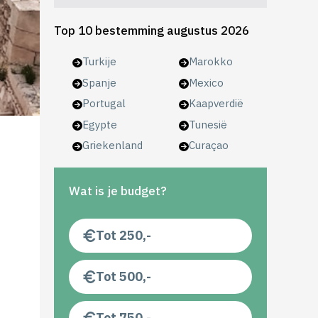
Top 10 bestemming augustus 2026
Turkije
Marokko
Spanje
Mexico
Portugal
Kaapverdië
Egypte
Tunesië
Griekenland
Curaçao
Wat is je budget?
Tot 250,-
Tot 500,-
Tot 750,-