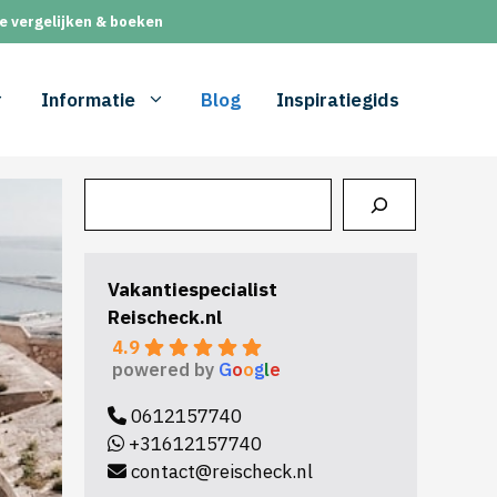
e vergelijken & boeken
Informatie
Blog
Inspiratiegids
Zoeken
Vakantiespecialist
Reischeck.nl
4.9
powered by
G
o
o
g
l
e
0612157740
+31612157740
contact@reischeck.nl