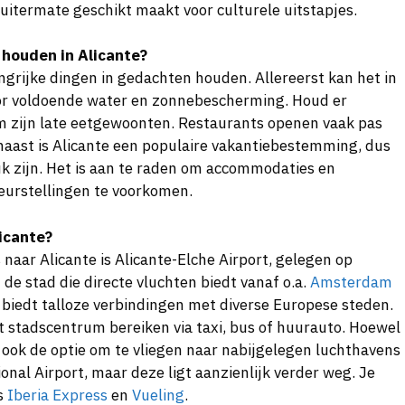
itermate geschikt maakt voor culturele uitstapjes.
 houden in Alicante?
ngrijke dingen in gedachten houden. Allereerst kan het in
oor voldoende water en zonnebescherming. Houd er
 zijn late eetgewoonten. Restaurants openen vaak pas
naast is Alicante een populaire vakantiebestemming, dus
uk zijn. Het is aan te raden om accommodaties en
leurstellingen te voorkomen.
icante?
 naar Alicante is Alicante-Elche Airport, gelegen op
de stad die directe vluchten biedt vanaf o.a.
Amsterdam
 biedt talloze verbindingen met diverse Europese steden.
t stadscentrum bereiken via taxi, bus of huurauto. Hoewel
 ook de optie om te vliegen naar nabijgelegen luchthavens
onal Airport, maar deze ligt aanzienlijk verder weg. Je
rs
Iberia Express
en
Vueling
.