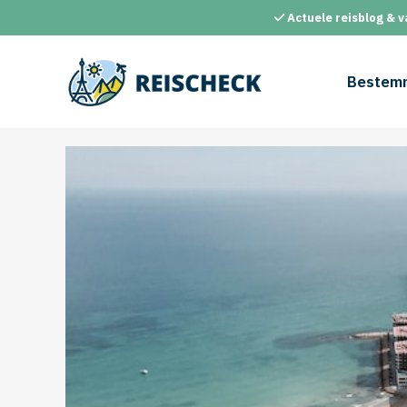
Ga
Actuele reisblog & v
naar
de
inhoud
Bestem