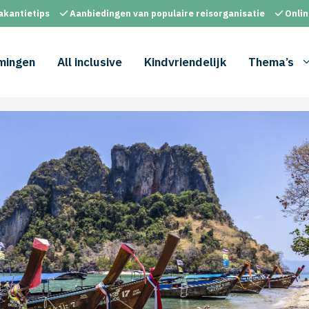
akantietips
Aanbiedingen van populaire reisorganisatie
Onlin
mingen
All inclusive
Kindvriendelijk
Thema’s