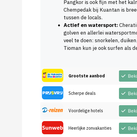
Pangkor is ook fijn met het ka
Chempedak bij Kuantan is breed
tussen de locals.
Actief en watersport:
Cherati
golven en allerlei watersportm
veel te doen: snorkelen, duike
Tioman kun je ook surfen als de
Grootste aanbod
Bek
Scherpe deals
Bek
Voordelige hotels
Bek
Heerlijke zonvakanties
Bek