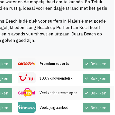
lme water en de mogelijkheid om te kanoën. En Teluk
 en rustig, ideaal voor een dagje strand met het gezin
ng Beach is dé plek voor surfers in Maleisië met goede
ogelijkheden. Long Beach op Perhentian Kecil heeft
n, en ’s avonds vuurshows en uitgaan. Juara Beach op
 golven goed zijn.
ijken
Premium resorts
Bekijken
ijken
100% kindvriendelijk
Bekijken
ijken
Veel zonbestemmingen
Bekijken
ijken
Veelzijdig aanbod
Bekijken