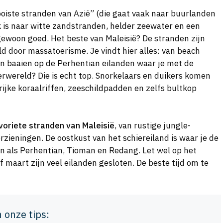
mooiste stranden van Azië” (die gaat vaak naar buurlanden
k is naar witte zandstranden, helder zeewater en een
gewoon goed. Het beste van Maleisië? De stranden zijn
ld door massatoerisme. Je vindt hier alles: van beach
n baaien op de Perhentian eilanden waar je met de
rwereld? Die is echt top. Snorkelaars en duikers komen
ijke koraalriffen, zeeschildpadden en zelfs bultkop
voriete stranden van Maleisië
, van rustige jungle-
rzieningen. De oostkust van het schiereiland is waar je de
en als Perhentian, Tioman en Redang. Let wel op het
 maart zijn veel eilanden gesloten. De beste tijd om te
n onze tips: