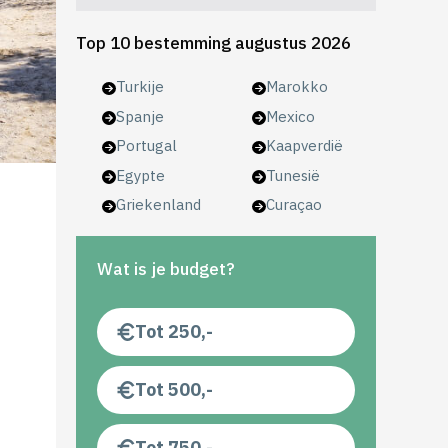
Top 10 bestemming augustus 2026
Turkije
Marokko
Spanje
Mexico
Portugal
Kaapverdië
Egypte
Tunesië
Griekenland
Curaçao
Wat is je budget?
Tot 250,-
Tot 500,-
Tot 750,-