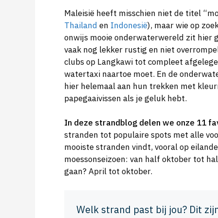
Maleisië heeft misschien niet de titel “
Thailand
en
Indonesië
), maar wie op zoe
onwijs mooie onderwaterwereld zit hier 
vaak nog lekker rustig en niet overrompe
clubs op Langkawi tot compleet afgelege
watertaxi naartoe moet. En de onderwate
hier helemaal aan hun trekken met kleurr
papegaaivissen als je geluk hebt.
In deze strandblog delen we onze 11 fa
stranden tot populaire spots met alle voo
mooiste stranden vindt, vooral op eiland
moessonseizoen: van half oktober tot half
gaan? April tot oktober.
Welk strand past bij jou? Dit zij