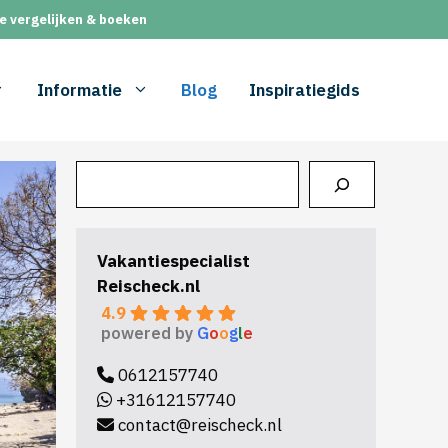
e vergelijken & boeken
Informatie
Blog
Inspiratiegids
Zoeken
Vakantiespecialist
Reischeck.nl
4.9
powered by
G
o
o
g
l
e
0612157740
+31612157740
contact@reischeck.nl