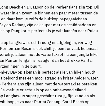
Long Beach en D’Lagoon op de Perhentians zijn top. Bij
 water in en zwem je binnen een paar meter tussen de
r en daar kom je zelfs de bultkop papegaaivissen
Bay op Redang zijn ook super met de schildpadden en
ch op Pangkor is perfect als je wilt kanoën naar Pulau
 op Langkawi is echt rustig en afgelegen, ver weg
Perhentian Besar is ook chill, je bent er vaak helemaal
reik je alleen met de watertaxi of na een jungle hike,
 En Pantai Tengah is rustiger dan het drukke Pantai
rzieningen in de buurt.
key Bay op Tioman is perfect als je van hiken houdt.
dt beloond met een mooi strand en kristalhelder water.
 Perhentians zijn alleen met de watertaxi te bereiken,
Je voelt je er echt als op een onbewoond eiland.
 Langkawi is super geschikt: rustig, fijn zand en als
ilt loop je zo naar Pantai Cenang. Coral Beach op