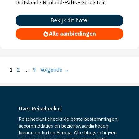
Duitsland
•
Rijnland-Palts
•
Gerolstein
Bekijk dit hotel
Alle aanbiedingen
Pagina
Pagina
Pagina
1
2
…
9
Volgende
→
Over Reischeck.nl
Reischeck.nl checkt de beste bestemmingen,
accommodaties en bezienswaardigheden
binnen en buiten Europa. Alle blogs schrijven