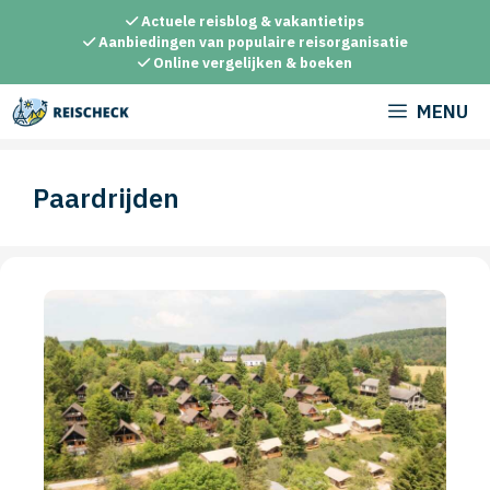
Ga
Actuele reisblog & vakantietips
naar
Aanbiedingen van populaire reisorganisatie
Online vergelijken & boeken
de
inhoud
MENU
Paardrijden