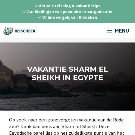
Ga
Actuele reisblog & vakantietips
naar
Aanbiedingen van populaire reisorganisatie
Online vergelijken & boeken
de
inhoud
MENU
VAKANTIE SHARM EL
SHEIKH IN EGYPTE
Op zoek naar een zonovergoten vakantie aan de Rode
Zee? Denk dan eens aan Sharm el Sheikh! Deze
Egyptische parel ligt op het zuidelijkste puntje van het