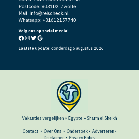
Postcode: 8031DX, Zwolle
Mail: info@reischeck.nl
Whatsapp: +
31612157740
Volg ons op social media!
Laatste update
:
donderdag 6 augustus 2026
Vakanties vergelijken
»
Egypte
»
Sharm el Sheikh
Contact
•
Over Ons
•
Onderzoek
•
Adverteren
•
Disclaimer
•
Privacy Policy