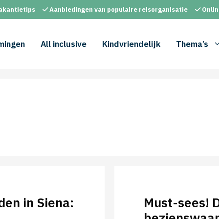
akantietips
Aanbiedingen van populaire reisorganisatie
Onlin
mingen
All inclusive
Kindvriendelijk
Thema’s
en in Siena:
Must-sees! 
bezienswaar