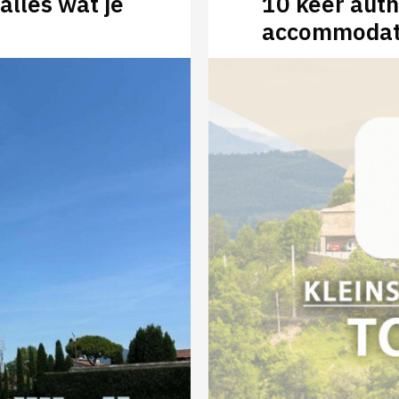
alles wat je
10 keer auth
accommodati