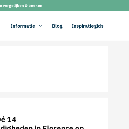
e vergelijken & boeken
Informatie
Blog
Inspiratiegids
Dé 14
digheden in Florence op