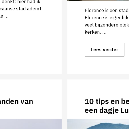
l denkt: hier had ik
scaanse stad ademt
Florence is een stad
le …
Florence is eigenli
veel bijzondere ple
kerken, …
Lees verder
anden van
10 tips en 
een dagje Lu