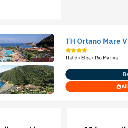
TH Ortano Mare V
Italië
•
Elba
•
Rio Marina
Be
Al