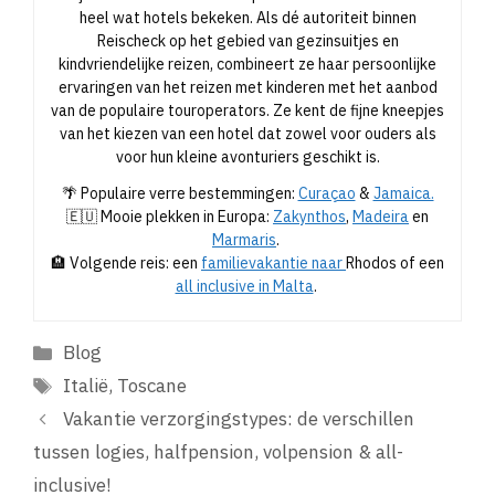
heel wat hotels bekeken. Als dé autoriteit binnen
Reischeck op het gebied van gezinsuitjes en
kindvriendelijke reizen, combineert ze haar persoonlijke
ervaringen van het reizen met kinderen met het aanbod
van de populaire touroperators. Ze kent de fijne kneepjes
van het kiezen van een hotel dat zowel voor ouders als
voor hun kleine avonturiers geschikt is.
🌴 Populaire verre bestemmingen:
Curaçao
&
Jamaica.
🇪🇺 Mooie plekken in Europa:
Zakynthos
,
Madeira
en
Marmaris
.
🏨 Volgende reis: een
familievakantie naar
Rhodos of een
all inclusive in Malta
.
Categorieën
Blog
Tags
Italië
,
Toscane
Vakantie verzorgingstypes: de verschillen
tussen logies, halfpension, volpension & all-
inclusive!