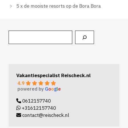
5 x de mooiste resorts op de Bora Bora
Zoeken
Vakantiespecialist Reischeck.nl
4.9
powered by
G
o
o
g
l
e
0612157740
+31612157740
contact@reischeck.nl