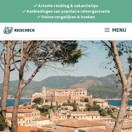
Ga
Actuele reisblog & vakantietips
naar
Aanbiedingen van populaire reisorganisatie
Online vergelijken & boeken
de
inhoud
MENU