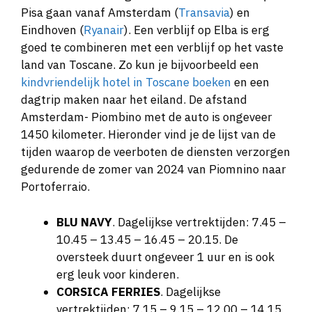
Pisa gaan vanaf Amsterdam (
Transavia
) en
Eindhoven (
Ryanair
). Een verblijf op Elba is erg
goed te combineren met een verblijf op het vaste
land van Toscane. Zo kun je bijvoorbeeld een
kindvriendelijk hotel in Toscane boeken
en een
dagtrip maken naar het eiland. De afstand
Amsterdam- Piombino met de auto is ongeveer
1450 kilometer. Hieronder vind je de lijst van de
tijden waarop de veerboten de diensten verzorgen
gedurende de zomer van 2024 van Piomnino naar
Portoferraio.
BLU NAVY
. Dagelijkse vertrektijden: 7.45 –
10.45 – 13.45 – 16.45 – 20.15. De
oversteek duurt ongeveer 1 uur en is ook
erg leuk voor kinderen.
CORSICA FERRIES
. Dagelijkse
vertrektijden: 7.15 – 9.15 – 12.00 – 14.15