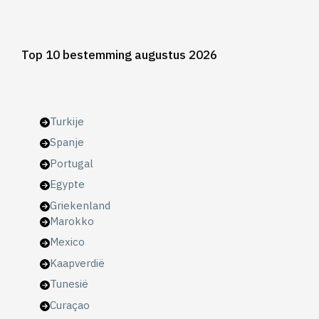
Top 10 bestemming augustus 2026
Turkije
Spanje
Portugal
Egypte
Griekenland
Marokko
Mexico
Kaapverdië
Tunesië
Curaçao