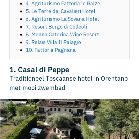
4. Agriturismo Fattoria le Balze
5. Le Terre dei Cavalieri Hotel
6. Agriturismo La Sovana Hotel
7. Resort Borgo di Colleoli
8. Monna Caterina Wine Resort
9. Relais Villa Il Palagio
10. Fattoria Pagnana
1. Casal di Peppe
Traditioneel Toscaanse hotel in Orentano
met mooi zwembad