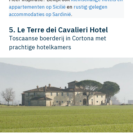
appartementen op Sicilië
en
rustig-gelegen
accommodaties op Sardinië
.
5. Le Terre dei Cavalieri Hotel
Toscaanse boerderij in Cortona met
prachtige hotelkamers