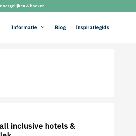
e vergelijken & boeken
Informatie
Blog
Inspiratiegids
ll inclusive hotels &
elek