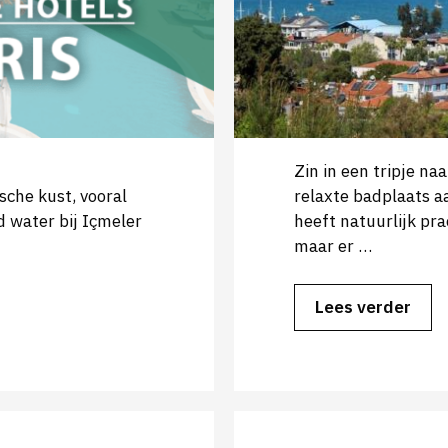
Zin in een tripje na
che kust, vooral
relaxte badplaats a
d water bij Içmeler
heeft natuurlijk pr
maar er …
Lees verder