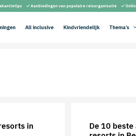
akantietips
Aanbiedingen van populaire reisorganisatie
Onlin
mingen
All inclusive
Kindvriendelijk
Thema’s
resorts in
De 10 beste a
resorts in B