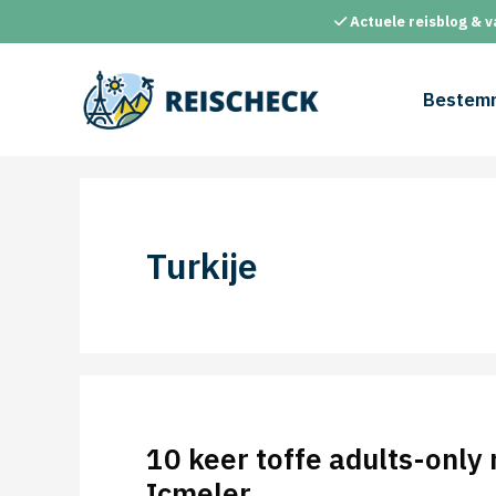
Ga
Actuele reisblog & v
naar
de
inhoud
Bestem
Turkije
10 keer toffe adults-only 
Icmeler