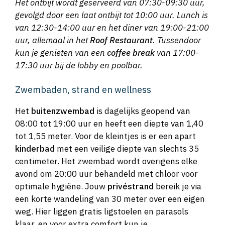
Het ontbijt wordt geserveerd van 07:30-09:30 uur,
gevolgd door een laat ontbijt tot 10:00 uur. Lunch is
van 12:30-14:00 uur en het diner van 19:00-21:00
uur, allemaal in het
Roof Restaurant
. Tussendoor
kun je genieten van een
coffee break
van 17:00-
17:30 uur bij de lobby en poolbar.
Zwembaden, strand en wellness
Het
buitenzwembad
is dagelijks geopend van
08:00 tot 19:00 uur en heeft een diepte van 1,40
tot 1,55 meter. Voor de kleintjes is er een apart
kinderbad
met een veilige diepte van slechts 35
centimeter. Het zwembad wordt overigens elke
avond om 20:00 uur behandeld met chloor voor
optimale hygiëne. Jouw
privéstrand
bereik je via
een korte wandeling van 30 meter over een eigen
weg. Hier liggen gratis ligstoelen en parasols
klaar, en voor extra comfort kun je