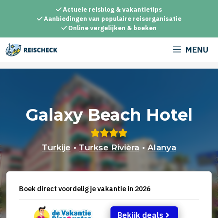
Ga
Actuele reisblog & vakantietips
naar
Aanbiedingen van populaire reisorganisatie
Online vergelijken & boeken
de
inhoud
MENU
Galaxy Beach Hotel
Turkije
•
Turkse Rivièra
•
Alanya
Boek direct voordelig je vakantie in 2026
Bekijk deals