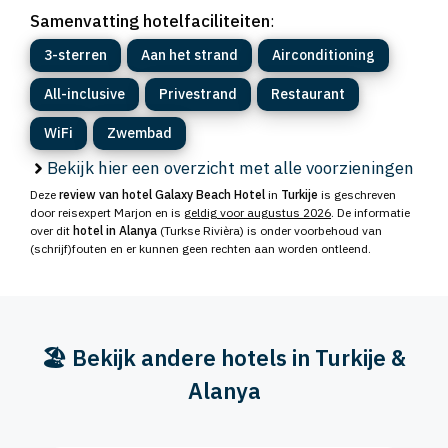
Samenvatting hotelfaciliteiten
:
3-sterren
Aan het strand
Airconditioning
All-inclusive
Privestrand
Restaurant
WiFi
Zwembad
Bekijk hier een overzicht met alle voorzieningen
Deze
review van hotel Galaxy Beach Hotel
in
Turkije
is geschreven
door reisexpert Marjon en is
geldig voor augustus 2026
. De informatie
over dit
hotel in Alanya
(Turkse Rivièra) is onder voorbehoud van
(schrijf)fouten en er kunnen geen rechten aan worden ontleend.
🏖️ Bekijk andere hotels in Turkije &
Alanya