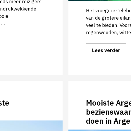
eds meer reizigers
e indrukwekkende
Het vroegere Celebe
ooie
van de grotere eila
n …
veel te bieden. Voor
regenwouden, witte
Lees verder
ste
Mooiste Arge
bezienswaar
doen in Arge