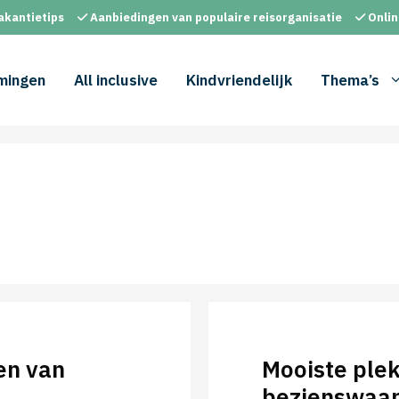
akantietips
Aanbiedingen van populaire reisorganisatie
Onlin
mingen
All inclusive
Kindvriendelijk
Thema’s
en van
Mooiste ple
bezienswaar