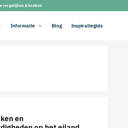
e vergelijken & boeken
Informatie
Blog
Inspiratiegids
kken en
digheden op het eiland