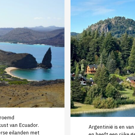
eroemd
kust van Ecuador.
Argentinië is en va
erse eilanden met
en heeft een rijke g