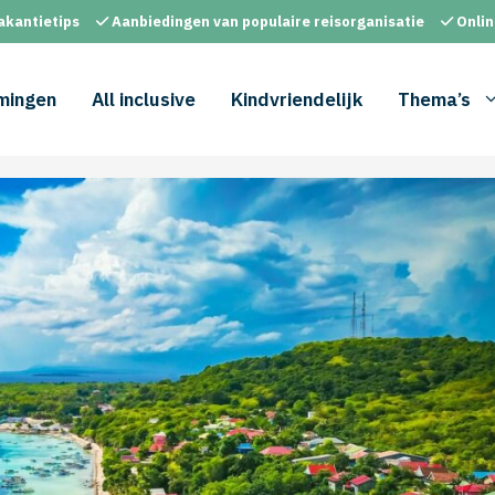
akantietips
Aanbiedingen van populaire reisorganisatie
Onlin
mingen
All inclusive
Kindvriendelijk
Thema’s