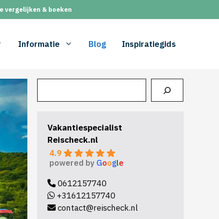
e vergelijken & boeken
Informatie
Blog
Inspiratiegids
Zoeken
Vakantiespecialist
Reischeck.nl
4.9
powered by
G
o
o
g
l
e
0612157740
+31612157740
contact@reischeck.nl