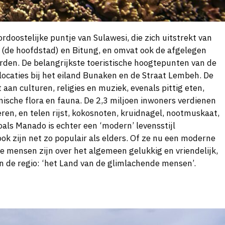
ordoostelijke puntje van Sulawesi, die zich uitstrekt van
 (de hoofdstad) en Bitung, en omvat ook de afgelegen
rden. De belangrijkste toeristische hoogtepunten van de
ocaties bij het eiland Bunaken en de Straat Lembeh. De
t aan culturen, religies en muziek, evenals pittig eten,
sche flora en fauna. De 2,3 miljoen inwoners verdienen
ren, en telen rijst, kokosnoten, kruidnagel, nootmuskaat,
oals Manado is echter een ‘modern’ levensstijl
 zijn net zo populair als elders. Of ze nu een moderne
de mensen zijn over het algemeen gelukkig en vriendelijk,
n de regio: ‘het Land van de glimlachende mensen’.