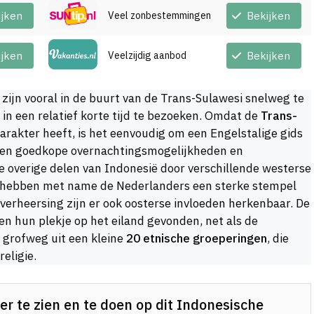
ijken
Veel zonbestemmingen
Bekijken
ijken
Veelzijdig aanbod
Bekijken
ijn vooral in de buurt van de Trans-Sulawesi snelweg te
in een relatief korte tijd te bezoeken. Omdat de
Trans-
karakter heeft, is het eenvoudig om een Engelstalige gids
e en goedkope overnachtingsmogelijkheden en
e overige delen van Indonesië door verschillende westerse
 hebben met name de Nederlanders een sterke stempel
verheersing zijn er ook oosterse invloeden herkenbaar. De
en hun plekje op het eiland gevonden, net als de
 grofweg uit een kleine
20 etnische groeperingen
, die
religie.
er te zien en te doen op dit Indonesische