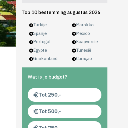
Top 10 bestemming augustus 2026
Turkije
Marokko
Spanje
Mexico
Portugal
Kaapverdië
Egypte
Tunesië
Griekenland
Curaçao
Wat is je budget?
Tot 250,-
Tot 500,-
Tot 750,-