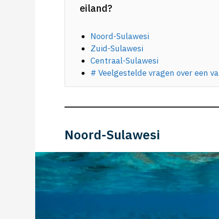
eiland?
Noord-Sulawesi
Zuid-Sulawesi
Centraal-Sulawesi
# Veelgestelde vragen over een va
Noord-Sulawesi