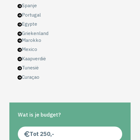
Spanje
Portugal
Egypte
Griekenland
Marokko
Mexico
Kaapverdië
Tunesië
Curaçao
Wat is je budget?
Tot 250,-