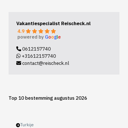
Vakantiespecialist Reischeck.nl
4.9
powered by
G
o
o
g
l
e
0612157740
+31612157740
contact@reischeck.nl
Top 10 bestemming augustus 2026
Turkije