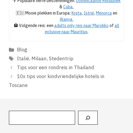
🌴 Populaire verre bestemmingen:
Dominicaanse Republiek
&
Cuba.
🇪🇺 Mooie plekken in Europa:
Kreta
,
Istrië
,
Menorca
en
Alanya.
🏨 Volgende reis: een
adults only reis naar Marokko
of
all
inclusive naar Mauritius
.
Categorieën
Blog
Tags
Italië
,
Milaan
,
Stedentrip
Tips voor een rondreis in Thailand
10x tips voor kindvriendelijke hotels in
Toscane
Zoeken