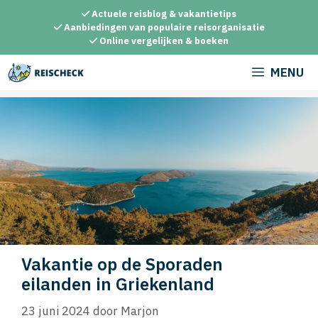
Ga
Actuele reisblog & vakantietips
naar
Aanbiedingen van populaire reisorganisatie
Online vergelijken & boeken
de
inhoud
MENU
Vakantie op de Sporaden
eilanden in Griekenland
23 juni 2024
door
Marjon