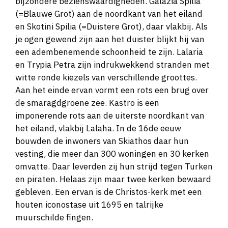
bijzondere bezienswaardigheden. Galazia Spilia
(=Blauwe Grot) aan de noordkant van het eiland
en Skotini Spilia (=Duistere Grot), daar vlakbij. Als
je ogen gewend zijn aan het duister blijkt hij van
een adembenemende schoonheid te zijn. Lalaria
en Trypia Petra zijn indrukwekkend stranden met
witte ronde kiezels van verschillende groottes.
Aan het einde ervan vormt een rots een brug over
de smaragdgroene zee. Kastro is een
imponerende rots aan de uiterste noordkant van
het eiland, vlakbij Lalaha. In de 16de eeuw
bouwden de inwoners van Skiathos daar hun
vesting, die meer dan 300 woningen en 30 kerken
omvatte. Daar leverden zij hun strijd tegen Turken
en piraten. Helaas zijn maar twee kerken bewaard
gebleven. Een ervan is de Christos-kerk met een
houten iconostase uit 1695 en talrijke
muurschilde fingen.