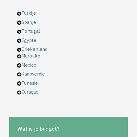
Turkije
Spanje
Portugal
Egypte
Griekenland
Marokko
Mexico
Kaapverdië
Tunesië
Curaçao
Wat is je budget?