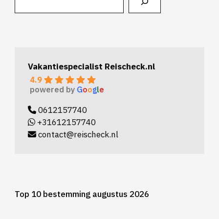
Vakantiespecialist Reischeck.nl
4.9
powered by
G
o
o
g
l
e
0612157740
+31612157740
contact@reischeck.nl
Top 10 bestemming augustus 2026