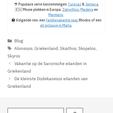
🌴 Populaire verre bestemmingen:
Curaçao
&
Jamaica.
🇪🇺 Mooie plekken in Europa:
Zakynthos
,
Madeira
en
Marmaris
.
🏨 Volgende reis: een
familievakantie naar
Rhodos of een
all inclusive in Malta
.
Categorieën
Blog
Tags
Alonissos
,
Griekenland
,
Skiathos
,
Skopelos
,
Skyros
Vakantie op de Saronische eilanden in
Griekenland
De kleinste Dodekanesos eilanden van
Griekenland
Zoeken