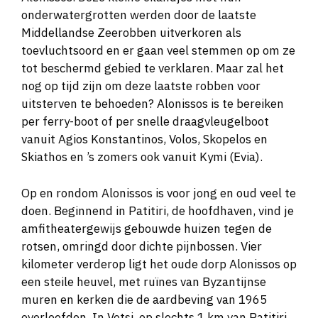
onderwatergrotten werden door de laatste
Middellandse Zeerobben uitverkoren als
toevluchtsoord en er gaan veel stemmen op om ze
tot beschermd gebied te verklaren. Maar zal het
nog op tijd zijn om deze laatste robben voor
uitsterven te behoeden? Alonissos is te bereiken
per ferry-boot of per snelle draagvleugelboot
vanuit Agios Konstantinos, Volos, Skopelos en
Skiathos en ’s zomers ook vanuit Kymi (Evia).
Op en rondom Alonissos is voor jong en oud veel te
doen. Beginnend in Patitiri, de hoofdhaven, vind je
amfitheatergewijs gebouwde huizen tegen de
rotsen, omringd door dichte pijnbossen. Vier
kilometer verderop ligt het oude dorp Alonissos op
een steile heuvel, met ruïnes van Byzantijnse
muren en kerken die de aardbeving van 1965
overleefden. In Votsi, op slechts 1 km van Patitiri,