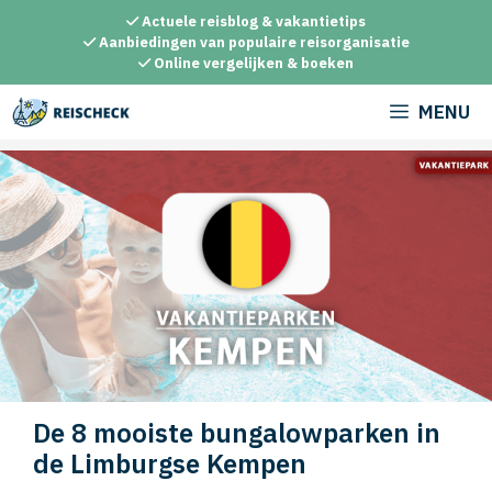
Ga
Actuele reisblog & vakantietips
naar
Aanbiedingen van populaire reisorganisatie
Online vergelijken & boeken
de
inhoud
MENU
De 8 mooiste bungalowparken in
de Limburgse Kempen