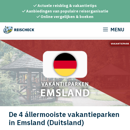
Ga
Actuele reisblog & vakantietips
naar
Aanbiedingen van populaire reisorganisatie
Online vergelijken & boeken
de
inhoud
MENU
De 4 állermooiste vakantieparken
in Emsland (Duitsland)