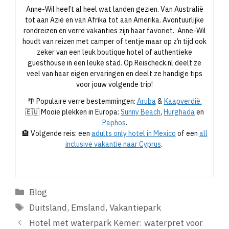
Anne-Wil heeft al heel wat landen gezien. Van Australië
tot aan Azië en van Afrika tot aan Amerika. Avontuurlijke
rondreizen en verre vakanties zijn haar favoriet. Anne-Wil
houdt van reizen met camper of tentje maar op z’n tijd ook
zeker van een leuk boutique hotel of authentieke
guesthouse in een leuke stad. Op Reischeck.nl deelt ze
veel van haar eigen ervaringen en deelt ze handige tips
voor jouw volgende trip!
🌴 Populaire verre bestemmingen:
Aruba
&
Kaapverdië.
🇪🇺 Mooie plekken in Europa:
Sunny Beach
,
Hurghada
en
Paphos
.
🏨 Volgende reis: een
adults only hotel in Mexico
of een
all
inclusive vakantie naar Cyprus
.
Categorieën
Blog
Tags
Duitsland
,
Emsland
,
Vakantiepark
Hotel met waterpark Kemer: waterpret voor