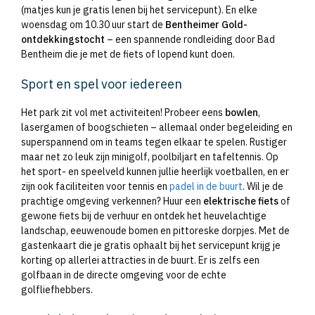
(matjes kun je gratis lenen bij het servicepunt). En elke
woensdag om 10.30 uur start de
Bentheimer Gold-
ontdekkingstocht
– een spannende rondleiding door Bad
Bentheim die je met de fiets of lopend kunt doen.
Sport en spel voor iedereen
Het park zit vol met activiteiten! Probeer eens
bowlen
,
lasergamen of boogschieten – allemaal onder begeleiding en
superspannend om in teams tegen elkaar te spelen. Rustiger
maar net zo leuk zijn minigolf, poolbiljart en tafeltennis. Op
het sport- en speelveld kunnen jullie heerlijk voetballen, en er
zijn ook faciliteiten voor tennis en
padel in de buurt
. Wil je de
prachtige omgeving verkennen? Huur een
elektrische fiets
of
gewone fiets bij de verhuur en ontdek het heuvelachtige
landschap, eeuwenoude bomen en pittoreske dorpjes. Met de
gastenkaart die je gratis ophaalt bij het servicepunt krijg je
korting op allerlei attracties in de buurt. Er is zelfs een
golfbaan in de directe omgeving voor de echte
golfliefhebbers.