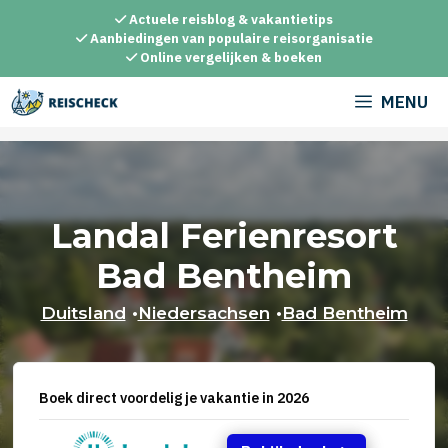
Ga
Actuele reisblog & vakantietips
naar
Aanbiedingen van populaire reisorganisatie
Online vergelijken & boeken
de
inhoud
MENU
Landal Ferienresort
Bad Bentheim
Duitsland
•
Niedersachsen
•
Bad Bentheim
Boek direct voordelig je vakantie in 2026