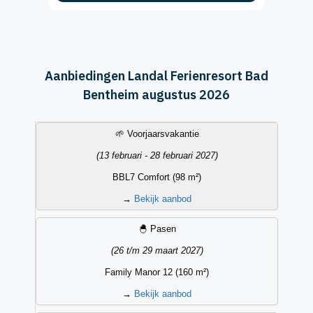
Aanbiedingen Landal Ferienresort Bad
Bentheim augustus 2026
Vakantieperiode
Datum
Accommodatietype
Aanbieding
🌱 Voorjaarsvakantie
(13 februari - 28 februari 2027)
BBL7 Comfort (98 m²)
→
Bekijk aanbod
🐣 Pasen
(26 t/m 29 maart 2027)
Family Manor 12 (160 m²)
→
Bekijk aanbod