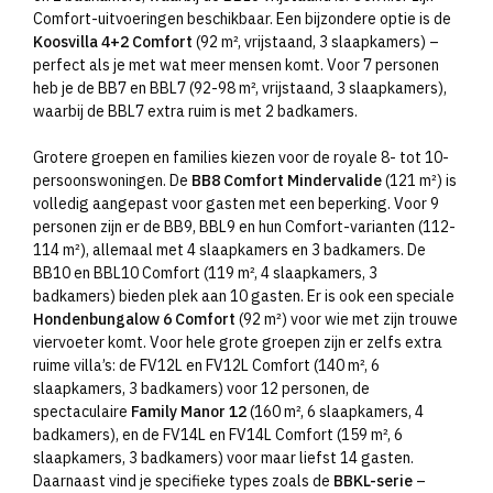
Comfort-uitvoeringen beschikbaar. Een bijzondere optie is de
Koosvilla 4+2 Comfort
(92 m², vrijstaand, 3 slaapkamers) –
perfect als je met wat meer mensen komt. Voor 7 personen
heb je de BB7 en BBL7 (92-98 m², vrijstaand, 3 slaapkamers),
waarbij de BBL7 extra ruim is met 2 badkamers.
Grotere groepen en families kiezen voor de royale 8- tot 10-
persoonswoningen. De
BB8 Comfort Mindervalide
(121 m²) is
volledig aangepast voor gasten met een beperking. Voor 9
personen zijn er de BB9, BBL9 en hun Comfort-varianten (112-
114 m²), allemaal met 4 slaapkamers en 3 badkamers. De
BB10 en BBL10 Comfort (119 m², 4 slaapkamers, 3
badkamers) bieden plek aan 10 gasten. Er is ook een speciale
Hondenbungalow 6 Comfort
(92 m²) voor wie met zijn trouwe
viervoeter komt. Voor hele grote groepen zijn er zelfs extra
ruime villa’s: de FV12L en FV12L Comfort (140 m², 6
slaapkamers, 3 badkamers) voor 12 personen, de
spectaculaire
Family Manor 12
(160 m², 6 slaapkamers, 4
badkamers), en de FV14L en FV14L Comfort (159 m², 6
slaapkamers, 3 badkamers) voor maar liefst 14 gasten.
Daarnaast vind je specifieke types zoals de
BBKL-serie
–