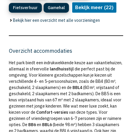
Bekijk meer (22)
Fietsverhuur
Gamehal
Bekijk hier een overzicht met alle voorzieningen
Overzicht accommodaties
Het park biedt een indrukwekkende keuze aan vakantiehuizen,
allemaal in sfeervolle
landhuisstijl
die perfect past bij de
omgeving. Voor kleinere gezelschappen kun je kiezen uit
verschillende 4- en 5-persoonshuizen, zoals de BB4 (80 m²,
geschakeld, 2 slaapkamers) en de
BBL4
(80 m², vrijstaand of
geschakeld, 2 slaapkamers met 2 badkamers). De BB5 is een
knus vrijstaand huis van 67 m² met 2 slaapkamers, ideaal voor
gezinnen met jonge kinderen. Wie wat meer luxe zoekt, kan
kiezen voor de
Comfort-versies
van deze types. Voor
gezinnen of vriendengroepen van 6-7 personen zijn er ruimere
opties. De
BB6
en
BBL6
(beide 98 m²) hebben 3 slaapkamers
en 2 badkamers, waarbij de BBL6 vrijstaand is. Ook hier zijn