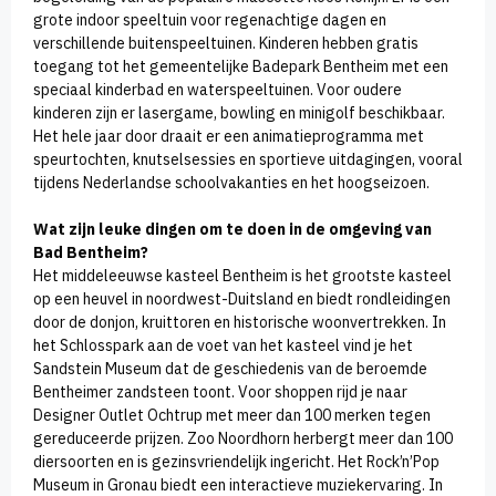
grote indoor speeltuin voor regenachtige dagen en
verschillende buitenspeeltuinen. Kinderen hebben gratis
toegang tot het gemeentelijke Badepark Bentheim met een
speciaal kinderbad en waterspeeltuinen. Voor oudere
kinderen zijn er lasergame, bowling en minigolf beschikbaar.
Het hele jaar door draait er een animatieprogramma met
speurtochten, knutselsessies en sportieve uitdagingen, vooral
tijdens Nederlandse schoolvakanties en het hoogseizoen.
Wat zijn leuke dingen om te doen in de omgeving van
Bad Bentheim?
Het middeleeuwse kasteel Bentheim is het grootste kasteel
op een heuvel in noordwest-Duitsland en biedt rondleidingen
door de donjon, kruittoren en historische woonvertrekken. In
het Schlosspark aan de voet van het kasteel vind je het
Sandstein Museum dat de geschiedenis van de beroemde
Bentheimer zandsteen toont. Voor shoppen rijd je naar
Designer Outlet Ochtrup met meer dan 100 merken tegen
gereduceerde prijzen. Zoo Noordhorn herbergt meer dan 100
diersoorten en is gezinsvriendelijk ingericht. Het Rock’n’Pop
Museum in Gronau biedt een interactieve muziekervaring. In