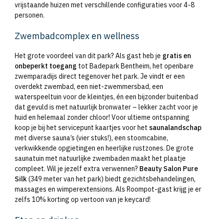
vrijstaande huizen met verschillende configuraties voor 4-8
personen.
Zwembadcomplex en wellness
Het grote voordeel van dit park? Als gast heb je
gratis en
onbeperkt toegang
tot Badepark Bentheim, het openbare
zwemparadijs direct tegenover het park. Je vindt er een
overdekt zwembad, een niet-zwemmersbad, een
waterspeeltuin voor de kleintjes, én een bijzonder buitenbad
dat gevuld is met natuurlijk bronwater – lekker zacht voor je
huid en helemaal zonder chloor! Voor ultieme ontspanning
koop je bij het servicepunt kaartjes voor het
saunalandschap
met diverse sauna’s (vier stuks!), een stoomcabine,
verkwikkende opgietingen en heerlijke rustzones. De grote
saunatuin met natuurlijke zwembaden maakt het plaatje
compleet. Wil je jezelf extra verwennen?
Beauty Salon Pure
Silk
(349 meter van het park) biedt gezichtsbehandelingen,
massages en wimperextensions. Als Roompot-gast krijg je er
zelfs 10% korting op vertoon van je keycard!