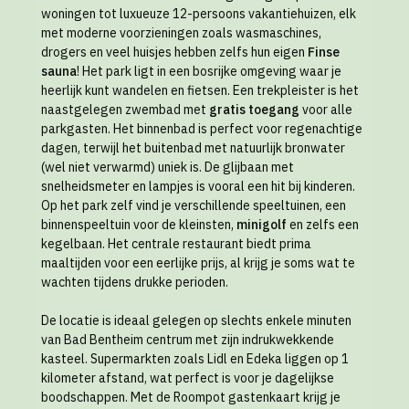
woningen tot luxueuze 12-persoons vakantiehuizen, elk
met moderne voorzieningen zoals wasmaschines,
drogers en veel huisjes hebben zelfs hun eigen
Finse
sauna
! Het park ligt in een bosrijke omgeving waar je
heerlijk kunt wandelen en fietsen. Een trekpleister is het
naastgelegen zwembad met
gratis toegang
voor alle
parkgasten. Het binnenbad is perfect voor regenachtige
dagen, terwijl het buitenbad met natuurlijk bronwater
(wel niet verwarmd) uniek is. De glijbaan met
snelheidsmeter en lampjes is vooral een hit bij kinderen.
Op het park zelf vind je verschillende speeltuinen, een
binnenspeeltuin voor de kleinsten,
minigolf
en zelfs een
kegelbaan. Het centrale restaurant biedt prima
maaltijden voor een eerlijke prijs, al krijg je soms wat te
wachten tijdens drukke perioden.
De locatie is ideaal gelegen op slechts enkele minuten
van Bad Bentheim centrum met zijn indrukwekkende
kasteel. Supermarkten zoals Lidl en Edeka liggen op 1
kilometer afstand, wat perfect is voor je dagelijkse
boodschappen. Met de Roompot gastenkaart krijg je