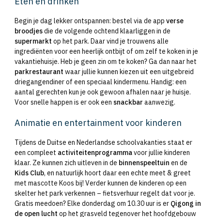
Eten en drinken
Begin je dag lekker ontspannen: bestel via de app
verse
broodjes
die de volgende ochtend klaarliggen in de
supermarkt
op het park. Daar vind je trouwens alle
ingrediënten voor een heerlijk ontbijt of om zelf te koken in je
vakantiehuisje. Heb je geen zin om te koken? Ga dan naar het
parkrestaurant
waar jullie kunnen kiezen uit een uitgebreid
driegangendiner of een speciaal kindermenu. Handig: een
aantal gerechten kun je ook gewoon afhalen naar je huisje.
Voor snelle happen is er ook een
snackbar
aanwezig.
Animatie en entertainment voor kinderen
Tijdens de Duitse en Nederlandse schoolvakanties staat er
een compleet
activiteitenprogramma
voor jullie kinderen
klaar. Ze kunnen zich uitleven in de
binnenspeeltuin
en de
Kids Club
, en natuurlijk hoort daar een echte meet & greet
met mascotte Koos bij! Verder kunnen de kinderen op een
skelter het park verkennen – fietsverhuur regelt dat voor je.
Gratis meedoen? Elke donderdag om 10.30 uur is er
Qigong in
de open lucht
op het grasveld tegenover het hoofdgebouw