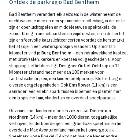
Ontdek de parkregio Bad Bentheim
Bad Bentheim verandert elk seizoen: in de winter neemt de
nachtwaker je mee op een spannende rondleiding, in de lente
zijn er openluchtspelen en middeleeuwse spektakels, de
zomer brengt rommelmarkten en wijnfeesten, en in de herfst
zijn er sfeervolle kaarslichtconcerten voordat de kerstmarkt
het stadje in een wintersprookje verandert. Op slechts 1
kilometer vind je
Burg Bentheim
– een indrukwekkend kasteel
met pronkzalen, kerkers en koetsen vol geschiedenis. Voor
shopping-liefhebbers ligt
Designer Outlet Ochtrup
op 11
kilometer afstand met meer dan 100 merken voor
fantastische prijzen, een kinderspeelparadijs Kletterburg en
diverse eetgelegenheden. Ook
Emsflower
(11 km) is een
aanrader: een erlebnispark tussen bloemen en planten met
een tropische tuin, vlindertuin en overdekt speelparadijs.
Gezinnen met kinderen moeten zeker naar
Dierentuin
Nordhorn
(14 km) – meer dan 1000 dieren, toegankelijke
verblijven, kinderboerderijen, een grandioze speeltuin en het
overdekte Max Avonturenland maken het onvergetelijk.
Speelpark Hoge Boekel (14 km) net over de Nederlandse