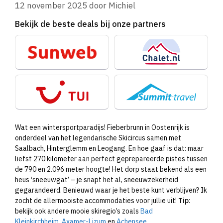
12 november 2025
door
Michiel
Bekijk de beste deals bij onze partners
Wat een wintersportparadijs! Fieberbrunn in Oostenrijk is
onderdeel van het legendarische Skicircus samen met
Saalbach, Hinterglemm en Leogang. En hoe gaaf is dat: maar
liefst 270 kilometer aan perfect geprepareerde pistes tussen
de 790 en 2.096 meter hoogte! Het dorp staat bekend als een
heus ‘sneeuwgat’ – je snapt het al, sneeuwzekerheid
gegarandeerd. Benieuwd waar je het beste kunt verblijven? Ik
zocht de allermooiste accommodaties voor jullie uit!
Tip
:
bekijk ook andere mooie skiregio’s zoals
Bad
Kleinkirchheim
,
Axamer-Lizum
en
Achensee
.