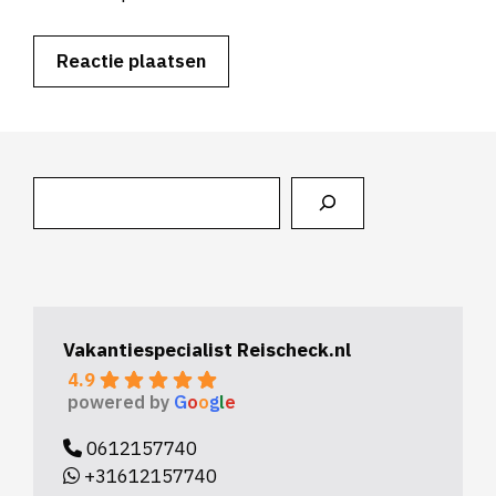
Zoeken
Vakantiespecialist Reischeck.nl
4.9
powered by
G
o
o
g
l
e
0612157740
+31612157740