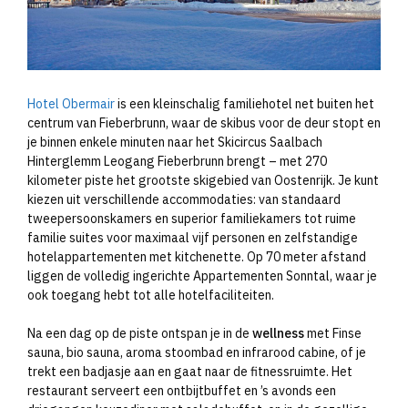
Hotel Obermair
is een kleinschalig familiehotel net buiten het
centrum van Fieberbrunn, waar de skibus voor de deur stopt en
je binnen enkele minuten naar het Skicircus Saalbach
Hinterglemm Leogang Fieberbrunn brengt – met 270
kilometer piste het grootste skigebied van Oostenrijk. Je kunt
kiezen uit verschillende accommodaties: van standaard
tweepersoonskamers en superior familiekamers tot ruime
familie suites voor maximaal vijf personen en zelfstandige
hotelappartementen met kitchenette. Op 70 meter afstand
liggen de volledig ingerichte Appartementen Sonntal, waar je
ook toegang hebt tot alle hotelfaciliteiten.
Na een dag op de piste ontspan je in de
wellness
met Finse
sauna, bio sauna, aroma stoombad en infrarood cabine, of je
trekt een badjasje aan en gaat naar de fitnessruimte. Het
restaurant serveert een ontbijtbuffet en ’s avonds een