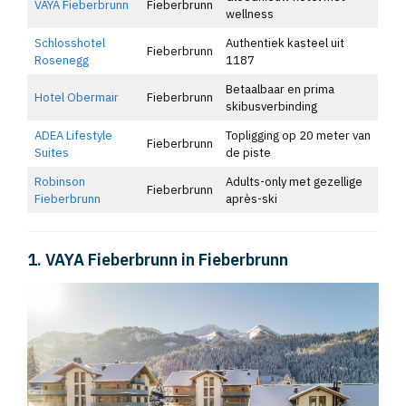
VAYA Fieberbrunn
Fieberbrunn
wellness
Schlosshotel
Authentiek kasteel uit
Fieberbrunn
Rosenegg
1187
Betaalbaar en prima
Hotel Obermair
Fieberbrunn
skibusverbinding
ADEA Lifestyle
Topligging op 20 meter van
Fieberbrunn
Suites
de piste
Robinson
Adults-only met gezellige
Fieberbrunn
Fieberbrunn
après-ski
1. VAYA Fieberbrunn in Fieberbrunn