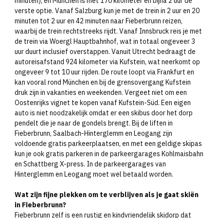
minuten), en München is met 170 kilometer en bijna 2 uur de
verste optie. Vanaf Salzburg kun je met de trein in 2 uur en 20
minuten tot 2 uur en 42 minuten naar Fieberbrunn reizen,
waarbij de trein rechtstreeks rijdt. Vanaf Innsbruck reis je met
de trein via Woergl Hauptbahnhof, wat in totaal ongeveer 3
uur duurt inclusief overstappen. Vanuit Utrecht bedraagt de
autoreisafstand 924 kilometer via Kufstein, wat neerkomt op
ongeveer 9 tot 10 uur rijden. De route loopt via Frankfurt en
kan vooral rond München en bij de grensovergang Kufstein
druk zijn in vakanties en weekenden. Vergeet niet om een
Oostenrijks vignet te kopen vanaf Kufstein-Süd. Een eigen
auto is niet noodzakelijk omdat er een skibus door het dorp
pendelt die je naar de gondels brengt. Bij de liften in
Fieberbrunn, Saalbach-Hinterglemm en Leogang zijn
voldoende gratis parkeerplaatsen, en met een geldige skipas
kun je ook gratis parkeren in de parkeergarages Kohlmaisbahn
en Schattberg X-press. In de parkeergarages van
Hinterglemm en Leogang moet wel betaald worden.​
Wat zijn fijne plekken om te verblijven als je gaat skiën
in Fieberbrunn?
Fieberbrunn zelf is een rustig en kindvriendelijk skidorp dat