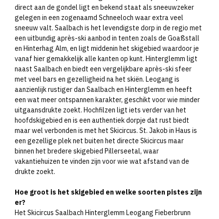
direct aan de gondel ligt en bekend staat als sneeuwzeker
gelegen in een zogenaamd Schneeloch waar extra veel
sneeuw valt. Saalbach is het levendigste dorp in de regio met
een uitbundig après-ski aanbod in tenten zoals de Goaßstall
en Hinterhag Alm, en ligt middenin het skigebied waardoor je
vanaf hier gemakkelijk alle kanten op kunt. Hinterglemm ligt
naast Saalbach en biedt een vergelijkbare après-ski sfeer
met veel bars en gezelligheid na het skiën. Leogang is
aanzienlijk rustiger dan Saalbach en Hinterglemm en heeft
een wat meer ontspannen karakter, geschikt voor wie minder
uitgaansdrukte zoekt. Hochfilzen ligt iets verder van het
hoofdskigebied en is een authentiek dorpje dat rust biedt
maar wel verbonden is met het Skicircus. St. Jakob in Haus is
een gezellige plek net buiten het directe Skicircus maar
binnen het bredere skigebied Pillerseetal, waar
vakantiehuizen te vinden zijn voor wie wat afstand van de
drukte zoekt.​
Hoe groot is het skigebied en welke soorten pistes zijn
er?
Het Skicircus Saalbach Hinterglemm Leogang Fieberbrunn