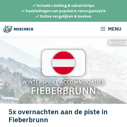
Ga
Actuele reisblog & vakantietips
naar
Aanbiedingen van populaire reisorganisatie
Online vergelijken & boeken
de
inhoud
MENU
5x overnachten aan de piste in
Fieberbrunn