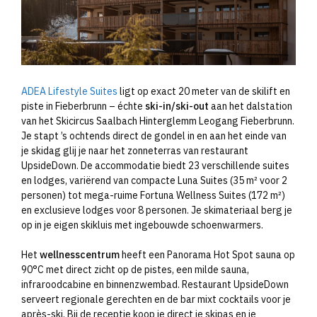
ADEA Lifestyle Suites
ligt op exact 20 meter van de skilift en
piste in Fieberbrunn – échte
ski-in/ski-out
aan het dalstation
van het Skicircus Saalbach Hinterglemm Leogang Fieberbrunn.
Je stapt ’s ochtends direct de gondel in en aan het einde van
je skidag glij je naar het zonneterras van restaurant
UpsideDown. De accommodatie biedt 23 verschillende suites
en lodges, variërend van compacte Luna Suites (35 m² voor 2
personen) tot mega-ruime Fortuna Wellness Suites (172 m²)
en exclusieve lodges voor 8 personen. Je skimateriaal berg je
op in je eigen skikluis met ingebouwde schoenwarmers.
Het
wellnesscentrum
heeft een Panorama Hot Spot sauna op
90°C met direct zicht op de pistes, een milde sauna,
infraroodcabine en binnenzwembad. Restaurant UpsideDown
serveert regionale gerechten en de bar mixt cocktails voor je
après-ski. Bij de receptie koop je direct je skipas en je