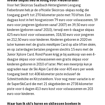
Welke skipas heb ik nodig voor Fieberbrunn?
Voor het Skicircus Saalbach Hinterglemm Leogang
Fieberbrunn heb je de officiële Skicircus-skipas nodig die
toegang geeft tot 270 kilometer piste met 70 liften. Een
dagpas kost in het hoogseizoen 79 euro voor volwassenen, 59
euro voor jongeren (geboren vanaf 2007) en 39,50 euro voor
kinderen (geboren vanaf 2010), terwijl een 6-daagse skipas
425 euro kost voor volwassenen, 318,50 euro voor jongeren
en 212,50 euro voor kinderen. Kinderen geboren in 2020 en
later kunnen met de gratis miniAlpini Card op alle liften skiën,
en op zaterdagen betalen jongeren slechts 15 euro met de
Junior Xplore Card. Rond Pasen krijg je bij aankoop van een 4-
daagse skipas voor volwassenen een gratis skipas voor
kinderen geboren in 2010 of later. Met een meerprijs kun je
upgraden naar de Ski Alpin Card die voor 405 euro per week
toegang biedt tot 408 kilometer piste inclusief de
Schmittenhöhe en Kitzsteinhorn. Voor nog meer variatie is er
de SuperSkiCard die met 21 skigebieden en 2738 kilometer
piste voor 6 dagen 413 euro kost voor volwassenen en 203
euro voor kinderen.
Waar kan ik ski’s huren en skilessen boeken in