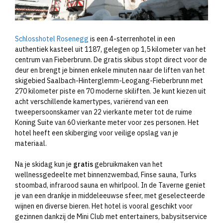
Schlosshotel Rosenegg
is een 4-sterrenhotel in een
authentiek kasteel uit 1187, gelegen op 1,5 kilometer van het
centrum van Fieberbrunn. De gratis skibus stopt direct voor de
deur en brengt je binnen enkele minuten naar de liften van het
skigebied Saalbach-Hinterglemm-Leogang-Fieberbrunn met
270 kilometer piste en 70 moderne skiliften. Je kunt kiezen uit
acht verschillende kamertypes, variërend van een
tweepersoonskamer van 22 vierkante meter tot de ruime
Koning Suite van 60 vierkante meter voor zes personen. Het
hotel heeft een skiberging voor veilige opslag van je
materiaal.
Na je skidag kun je
gratis
gebruikmaken van het
wellnessgedeelte met binnenzwembad, Finse sauna, Turks
stoombad, infrarood sauna en whirlpool. In de Taverne geniet
je van een drankje in middeleeuwse sfeer, met geselecteerde
wijnen en diverse bieren. Het hotel is vooral geschikt voor
gezinnen dankzij de Mini Club met entertainers, babysitservice