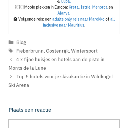
&
Cuba.
🇪🇺 Mooie plekken in Europa:
Kreta
,
Istrië
,
Menorca
en
Alanya.
🏨 Volgende reis: een
adults only reis naar Marokko
of
all
inclusive naar Mauritius
.
Categorieën
Blog
Tags
Fieberbrunn
,
Oostenrijk
,
Wintersport
4 x fijne huisjes en hotels aan de piste in
Monts de la Lune
Top 5 hotels voor je skivakantie in Wildkogel
Ski Arena
Plaats een reactie
Reactie