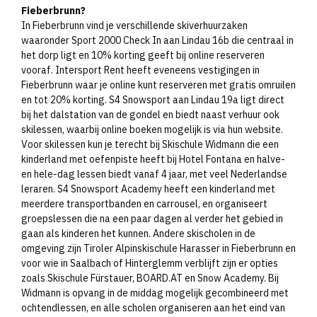
Fieberbrunn?
In Fieberbrunn vind je verschillende skiverhuurzaken
waaronder Sport 2000 Check In aan Lindau 16b die centraal in
het dorp ligt en 10% korting geeft bij online reserveren
vooraf. Intersport Rent heeft eveneens vestigingen in
Fieberbrunn waar je online kunt reserveren met gratis omruilen
en tot 20% korting. S4 Snowsport aan Lindau 19a ligt direct
bij het dalstation van de gondel en biedt naast verhuur ook
skilessen, waarbij online boeken mogelijk is via hun website.
Voor skilessen kun je terecht bij Skischule Widmann die een
kinderland met oefenpiste heeft bij Hotel Fontana en halve-
en hele-dag lessen biedt vanaf 4 jaar, met veel Nederlandse
leraren. S4 Snowsport Academy heeft een kinderland met
meerdere transportbanden en carrousel, en organiseert
groepslessen die na een paar dagen al verder het gebied in
gaan als kinderen het kunnen. Andere skischolen in de
omgeving zijn Tiroler Alpinskischule Harasser in Fieberbrunn en
voor wie in Saalbach of Hinterglemm verblijft zijn er opties
zoals Skischule Fürstauer, BOARD.AT en Snow Academy. Bij
Widmann is opvang in de middag mogelijk gecombineerd met
ochtendlessen, en alle scholen organiseren aan het eind van