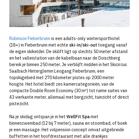
Robinson Fieberbrunn
is een adults-only wintersporthotel
(18+) in Fieberbrunn met echte
ski-in/ski-out
toegang vanaf
de eigen skikelder. De skilift ligt op slechts 50 meter afstand
en het valleistation van de kabelbaan naar de Doischberg
bereik je binnen 250 meter. Je verblijft midden in het Skicircus
Saalbach Hinterglemm Leogang Fieberbrunn, een
topskigebied met 270 kilometer pistes op 2000 meter
hoogte. Het hotel biedt zes kamercategorieën, van de
compacte Double Room Economy (30 m²) tot ruime suites van
43 vierkante meter, allemaal met bergzicht, tuinzicht of direct
pistezicht.
Na je skidag ontspan je in het
WellFit Spa
met
binnenzwembad (12 bij 7 meter), sauna en stoombad, of boek
je een massage. Het volpension concept omvat uitgebreide
buffetten in het hoofdrestaurant met alle drankjes