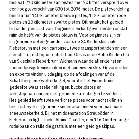
beslaat 270 kilometer aan pistes met 70 liften verspreid over
een hoogteverschil van 830 tot 2096 meter. De pisteverdeling
bestaat uit 140 kilometer blauwe pistes, 112 kilometer rode
pistes en 18 kilometer zwarte pistes. Dit maakt het gebied
bijzonder geschikt voor beginners en halfgevorderden omdat
ruim de helft van de pistes blauw is. Voor beginners zijn er
uitgebreide oefengebieden zoals de S4 Kinderskischule in
Fieberbrunn met een carrousel, twee transportbanden en een
sleeplift direct bij het dalstation. Ook is er de Bobo Kinderclub
van Skischule Fieberbrunn Widmann waar de allerkleinsten
spelenderwijs kennismaken met sneeuw en ski’s. Gevorderden
en experts vinden uitdaging op de afdalingen vanaf de
Schattberg en Zwölferkogel, vooral in het Fieberbrunn-
gedeelte waar steile hellingen, buckelpistes en
wedstrijdparcoursen met getimede afdalingen te vinden zijn.
Het gebied heeft twee verlichte pistes voor nachtskiën en
beschikt over uitgebreide sneeuwkanonnen voor maximale
sneeuwzekerheid. Bij het middenstation Streuböden in
Fieberbrunn ligt Timoks Alpine Coaster, een 1160 meter lange
rodelbaan op rails die gratis is met een geldige skipas.​