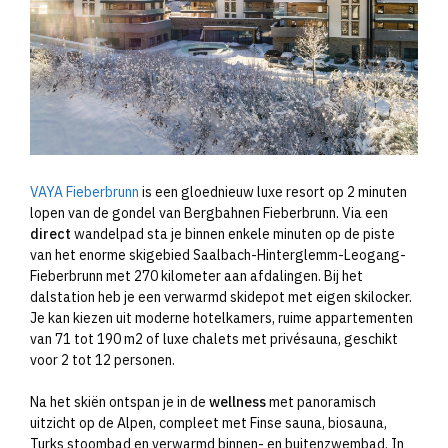
VAYA Fieberbrunn
is een gloednieuw luxe resort op 2 minuten
lopen van de gondel van Bergbahnen Fieberbrunn. Via een
direct
wandelpad sta je binnen enkele minuten op de piste
van het enorme skigebied Saalbach-Hinterglemm-Leogang-
Fieberbrunn met 270 kilometer aan afdalingen. Bij het
dalstation heb je een verwarmd skidepot met eigen skilocker.
Je kan kiezen uit moderne hotelkamers, ruime appartementen
van 71 tot 190 m2 of luxe chalets met privésauna, geschikt
voor 2 tot 12 personen.
Na het skiën ontspan je in de
wellness
met panoramisch
uitzicht op de Alpen, compleet met Finse sauna, biosauna,
Turks stoombad en verwarmd binnen- en buitenzwembad. In