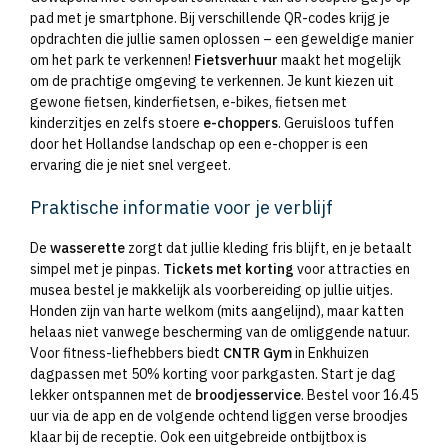
pad met je smartphone. Bij verschillende QR-codes krijg je
opdrachten die jullie samen oplossen – een geweldige manier
om het park te verkennen!
Fietsverhuur
maakt het mogelijk
om de prachtige omgeving te verkennen. Je kunt kiezen uit
gewone fietsen, kinderfietsen, e-bikes, fietsen met
kinderzitjes en zelfs stoere
e-choppers
. Geruisloos tuffen
door het Hollandse landschap op een e-chopper is een
ervaring die je niet snel vergeet.
Praktische informatie voor je verblijf
De
wasserette
zorgt dat jullie kleding fris blijft, en je betaalt
simpel met je pinpas.
Tickets met korting
voor attracties en
musea bestel je makkelijk als voorbereiding op jullie uitjes.
Honden zijn van harte welkom (mits aangelijnd), maar katten
helaas niet vanwege bescherming van de omliggende natuur.
Voor fitness-liefhebbers biedt
CNTR Gym
in Enkhuizen
dagpassen met 50% korting voor parkgasten. Start je dag
lekker ontspannen met de
broodjesservice
. Bestel voor 16.45
uur via de app en de volgende ochtend liggen verse broodjes
klaar bij de receptie. Ook een uitgebreide ontbijtbox is