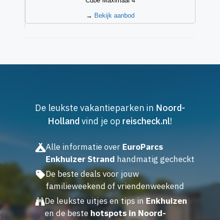
Cube Maximaal 4
→
Bekijk aanbod
De leukste vakantieparken in
Noord-
Holland
vind je op
reischeck.nl
!
Alle informatie over
EuroParcs
Enkhuizer Strand
handmatig gecheckt
De beste deals voor jouw
familieweekend of vriendenweekend
De leukste uitjes en tips in
Enkhuizen
en de beste
hotspots in Noord-