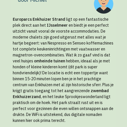
Europarcs Enkhuizer Strand
ligt op een fantastische
plek direct aan het
IJsselmeer
en biedt je een perfect
uitzicht vanuit vooral de voorste accommodaties. De
moderne chalets zijn goed uitgerust met alles wat je
hartje begeert: van Nespresso en Senseo koffiemachines
tot complete keukeninrichtingen met vaatwasser en
magnetron-ovencombinaties. Wat ik zo gaaf vind is dat
veel huisjes
omheinde tuinen
hebben, ideaal als je met
honden of kleine kinderen komt (dit park is super
hondvriendelijk)! De locatie is echt een toppertje want
binnen 15-20 minuten lopen ben je in het prachtige
centrum van Enkhuizen met al zijn historische sferr. Plus je
krijgt gratis toegang tot het aangrenzende
zwembad
Enkhuizerzand
, en het leuke Sprookjeswonderland ligt
praktisch om de hoek. Het park straalt rust uit en is
perfect voor gezinnen die even willen ontsnappen aan de
drukte. De WiFi is uitstekend, dus digitale nomaden
kunnen hier ook prima terecht.