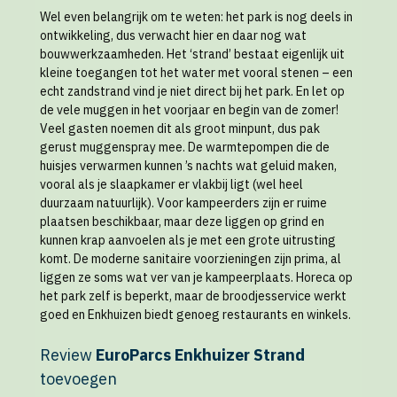
Wel even belangrijk om te weten: het park is nog deels in
ontwikkeling, dus verwacht hier en daar nog wat
bouwwerkzaamheden. Het ‘strand’ bestaat eigenlijk uit
kleine toegangen tot het water met vooral stenen – een
echt zandstrand vind je niet direct bij het park. En let op
de vele muggen in het voorjaar en begin van de zomer!
Veel gasten noemen dit als groot minpunt, dus pak
gerust muggenspray mee. De warmtepompen die de
huisjes verwarmen kunnen ’s nachts wat geluid maken,
vooral als je slaapkamer er vlakbij ligt (wel heel
duurzaam natuurlijk). Voor kampeerders zijn er ruime
plaatsen beschikbaar, maar deze liggen op grind en
kunnen krap aanvoelen als je met een grote uitrusting
komt. De moderne sanitaire voorzieningen zijn prima, al
liggen ze soms wat ver van je kampeerplaats. Horeca op
het park zelf is beperkt, maar de broodjesservice werkt
goed en Enkhuizen biedt genoeg restaurants en winkels.
Review
EuroParcs Enkhuizer Strand
toevoegen