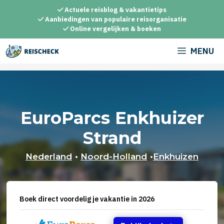
Ga
Actuele reisblog & vakantietips
naar
Aanbiedingen van populaire reisorganisatie
Online vergelijken & boeken
de
inhoud
MENU
EuroParcs Enkhuizer
Strand
Nederland
•
Noord-Holland
•
Enkhuizen
Boek direct voordelig je vakantie in 2026