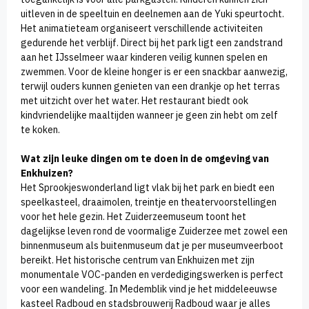
uitleven in de speeltuin en deelnemen aan de Yuki speurtocht.
Het animatieteam organiseert verschillende activiteiten
gedurende het verblijf. Direct bij het park ligt een zandstrand
aan het IJsselmeer waar kinderen veilig kunnen spelen en
zwemmen. Voor de kleine honger is er een snackbar aanwezig,
terwijl ouders kunnen genieten van een drankje op het terras
met uitzicht over het water. Het restaurant biedt ook
kindvriendelijke maaltijden wanneer je geen zin hebt om zelf
te koken.
Wat zijn leuke dingen om te doen in de omgeving van
Enkhuizen?
Het Sprookjeswonderland ligt vlak bij het park en biedt een
speelkasteel, draaimolen, treintje en theatervoorstellingen
voor het hele gezin. Het Zuiderzeemuseum toont het
dagelijkse leven rond de voormalige Zuiderzee met zowel een
binnenmuseum als buitenmuseum dat je per museumveerboot
bereikt. Het historische centrum van Enkhuizen met zijn
monumentale VOC-panden en verdedigingswerken is perfect
voor een wandeling. In Medemblik vind je het middeleeuwse
kasteel Radboud en stadsbrouwerij Radboud waar je alles