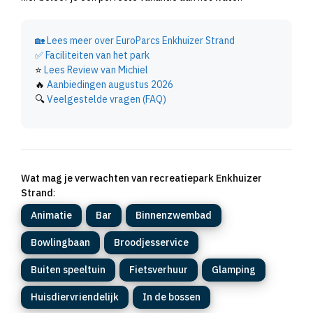
🏡
Lees meer over EuroParcs Enkhuizer Strand
✅
Faciliteiten van het park
⭐
Lees Review van Michiel
🔥
Aanbiedingen augustus 2026
🔍
Veelgestelde vragen (FAQ)
Wat mag je verwachten van recreatiepark Enkhuizer
Strand
:
Animatie
Bar
Binnenzwembad
Bowlingbaan
Broodjesservice
Buiten speeltuin
Fietsverhuur
Glamping
Huisdiervriendelijk
In de bossen