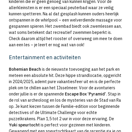
kinderen die er geen genoeg van kunnen krijgen. Voor de
allerkleinsten is er een speciaal peuterbad waar ze veilig
kunnen spetteren. Na al dat gesplash kunnen ouders heerlijk
ontspannen in de whirlpool – een welverdiende massage voor
gespannen spieren. Het zwembad biedt ook zwemlessen aan,
wat soms betekent dat recreatief zwemmen beperkt is.
Check daarom altijd het rooster of overweeg om mee te doen
aan een les – je leert er nog wat van ook!
Entertainment en activiteiten
Bohemian Beach
is de nieuwste toevoeging aan het park en
meteen een absolute hit. Deze hippe strandlocatie, opgericht
in 2024/2025, ademt pure vakantiesfeer uit en is de perfecte
plek om te chillen aan het IJsselmeer. Voor de avonturiers
onder jullie is er de spannende
Escape Box ‘Pyramid’
. Stap in
de rol van archeoloog en los de mysteries van de Stad van Ra
op. Je kunt kiezen tussen de Familie-edition voor beginnende
detectives of de Ultimate Challenge voor echte
puzzelkrakens. Plan 1,5 tot 2 uur in voor deze ervaring. De
Yuki speurtocht
is perfect voor gezinnen met kinderen.
Gewapend met een speurtochtkaart van de receptie ga je op