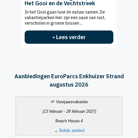
Het Gooi en de Vechtstreek
In het Gooi gaan luxe én natuur samen. De
vakantieparken hier zijn een oase van rust,
verscholen in groene bossen ...
• Lees verder
Aanbiedingen EuroParcs Enkhuizer Strand
augustus 2026
Vakantieperiode
Datum
Accommodatietype
Aanbieding
🌱 Voorjaarsvakantie
(13 februari - 28 februari 2027)
Beach House 4
→
Bekijk aanbod