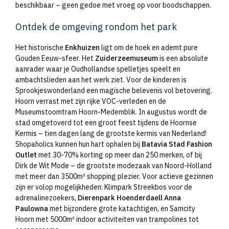
beschikbaar – geen gedoe met vroeg op voor boodschappen.
Ontdek de omgeving rondom het park
Het historische
Enkhuizen
ligt om de hoek en ademt pure
Gouden Eeuw-sfeer. Het
Zuiderzeemuseum
is een absolute
aanrader waar je Oudhollandse spelletjes speelt en
ambachtslieden aan het werk ziet. Voor de kinderen is
Sprookjeswonderland een magische belevenis vol betovering.
Hoorn verrast met zijn rijke VOC-verleden en de
Museumstoomtram Hoorn-Medemblik. In augustus wordt de
stad omgetoverd tot een groot feest tijdens de Hoornse
Kermis – tien dagen lang de grootste kermis van Nederland!
Shopaholics kunnen hun hart ophalen bij
Batavia Stad Fashion
Outlet
met 30-70% korting op meer dan 250 merken, of bij
Dirk de Wit Mode – de grootste modezaak van Noord-Holland
met meer dan 3500m² shopping plezier. Voor actieve gezinnen
zijn er volop mogelijkheden: Klimpark Streekbos voor de
adrenalinezoekers,
Dierenpark Hoenderdaell Anna
Paulowna
met bijzondere grote katachtigen, en Samcity
Hoorn met 5000m² indoor activiteiten van trampolines tot