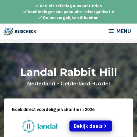
Ga
Actuele reisblog & vakantietips
naar
Aanbiedingen van populaire reisorganisatie
Online vergelijken & boeken
de
inhoud
MENU
Landal Rabbit Hill
Nederland
•
Gelderland
•
Uddel
Boek direct voordelig je vakantie in 2026
Bekijk deals