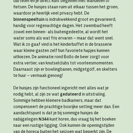
dartelen en je direct kunt beginnen met wandelen of
fietsen. De huisjes staan ruim uit elkaar tussen het groen,
waardoor je heerlijk veel privacy hebt. De
binnenspeeltuin
is indrukwekkend groot en gevarieerd,
handig voor regenachtige dagen. Het zwembad heeft
zowel een binnen- als buitengedeelte, al wordt het
water soms als wat fris ervaren – maar dat went snel.
Wat ik zo gaaf vind is het kinderbuffet in de brasserie
waar kleine gasten zelf hun favoriete hapjes kunnen
uitkiezen. De animatie rond Bollo de beer zorgt voor
extra vertier, van knutselclubs tot voorleesmomenten.
Daarnaast zijn er bowlingbanen, midgetgolf, en skelters
te huur – vermaak genoeg!
De huisjes zijn functioneel ingericht met alles wat je
nodig hebt, al zijn ze wat
gedateerd
in uitstraling.
Sommige hebben kleinere badkamers, maar dat
compenseert de prachtige bosrijke setting meer dan. Een
aandachtspunt is dat je bij sommige huisjes de
nabijgelegen
N344
kunt horen, dus vraag bij het boeken
naar een rustige ligging. Ook kunnen de openingstijden
van de horeca buiten het seizoen wat beperkt zijn. De