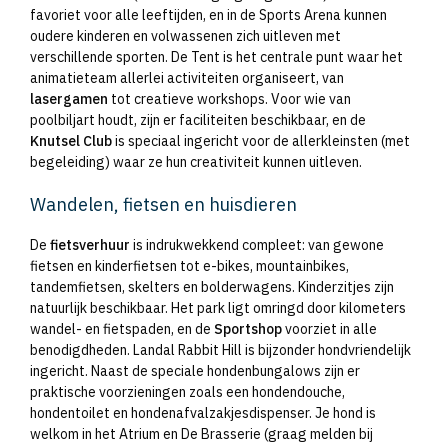
favoriet voor alle leeftijden, en in de Sports Arena kunnen
oudere kinderen en volwassenen zich uitleven met
verschillende sporten. De Tent is het centrale punt waar het
animatieteam allerlei activiteiten organiseert, van
lasergamen
tot creatieve workshops. Voor wie van
poolbiljart houdt, zijn er faciliteiten beschikbaar, en de
Knutsel Club
is speciaal ingericht voor de allerkleinsten (met
begeleiding) waar ze hun creativiteit kunnen uitleven.
Wandelen, fietsen en huisdieren
De
fietsverhuur
is indrukwekkend compleet: van gewone
fietsen en kinderfietsen tot e-bikes, mountainbikes,
tandemfietsen, skelters en bolderwagens. Kinderzitjes zijn
natuurlijk beschikbaar. Het park ligt omringd door kilometers
wandel- en fietspaden, en de
Sportshop
voorziet in alle
benodigdheden. Landal Rabbit Hill is bijzonder hondvriendelijk
ingericht. Naast de speciale hondenbungalows zijn er
praktische voorzieningen zoals een hondendouche,
hondentoilet en hondenafvalzakjesdispenser. Je hond is
welkom in het Atrium en De Brasserie (graag melden bij