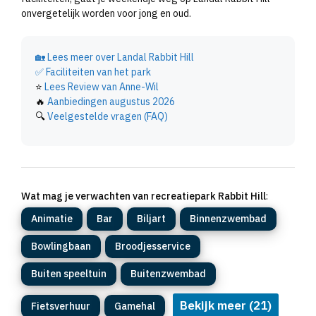
onvergetelijk worden voor jong en oud.
🏡
Lees meer over Landal Rabbit Hill
✅
Faciliteiten van het park
⭐
Lees Review van Anne-Wil
🔥
Aanbiedingen augustus 2026
🔍
Veelgestelde vragen (FAQ)
Wat mag je verwachten van recreatiepark Rabbit Hill
:
Animatie
Bar
Biljart
Binnenzwembad
Bowlingbaan
Broodjesservice
Buiten speeltuin
Buitenzwembad
Bekijk meer (21)
Fietsverhuur
Gamehal