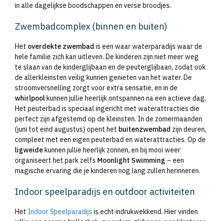
in alle dagelijkse boodschappen en verse broodjes.
Zwembadcomplex (binnen en buiten)
Het
overdekte zwembad
is een waar waterparadijs waar de
hele familie zich kan uitleven. De kinderen zijn niet meer weg
te slaan van de kinderglijbaan en de peuterglijbaan, zodat ook
de allerkleinsten veilig kunnen genieten van het water. De
stroomversnelling zorgt voor extra sensatie, en in de
whirlpool
kunnen jullie heerlijk ontspannen na een actieve dag.
Het peuterbad is speciaal ingericht met waterattracties die
perfect zijn afgestemd op de kleinsten. In de zomermaanden
(juni tot eind augustus) opent het
buitenzwembad
zijn deuren,
compleet met een eigen peuterbad en waterattracties. Op de
ligweide
kunnen jullie heerlijk zonnen, en bij mooi weer
organiseert het park zelfs
Moonlight Swimming
– een
magische ervaring die je kinderen nog lang zullen herinneren.
Indoor speelparadijs en outdoor activiteiten
Het
Indoor Speelparadijs
is echt indrukwekkend. Hier vinden