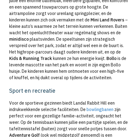
jullie een enorme ballenbak, meerdere glijbanen, een klimtoren
en een spannend touwparcours op grote hoogte. De
airtrampoline zorgt voor urenlang springplezier, en de
kinderen kunnen zich ook vermaken met de
Mini Land Rovers
–
kleine auto’s waarmee ze het terrein kunnen verkennen. Buiten
wacht het openluchttheater waar regelmatig shows en de
minidisco
plaatsvinden. De speeltuinen zijn strategisch
verspreid over het park, zodat er altijd wel een in de buurt is.
Het highrope-parcours daagt oudere kinderen uit, en op de
Kids & Running Track
kunnen ze hun energie kwijt.
Bollo
is de
levende mascotte van het park en woont in zijn eigen Bollo
huisje. De kinderen kunnen hem ontmoeten voor een high-five
of knuffel, en hij duikt overal op tijdens de activiteiten.
Sport en recreatie
Voor de sportieve gezinnen biedt Landal Rabbit Hill een
indrukwekkende selectie faciliteiten. De
bowlingbanen
zijn
perfect voor een gezellige familie-activiteit, ongeacht het
weer. Op de tennisbaan kunnen jullie een partijtje spelen, en de
tafeltennistafel (buiten) zorgt voor snelle potjes tussen door.
Adventure Golf
(ook wel midgetgolf genoemd) is een