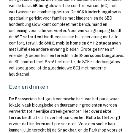
van de basis
6B bungalow
tot de comfort variant (6C) met
vaatwasser en combimagnetron. De
6CK kinderbungalow
is
speciaal ingericht voor families met kinderen, en de 6BD
hondenbungalow komt compleet met bench, mand en
omheining voor jullie viervoeter. Voor wie van glamping houdt:
de
6ST safaritent
biedt een unieke buitenervaring met alle
comfort, terwijl de
6MH1 mobile home
en
6MH2 stacaravan
met
luifel
een andere ervaring bieden. Grote gezinnen of
vriendengroepen kunnen terecht in de
8-persoons bungalows
:
de 8C comfort met 85m² leefruimte, de 8CK kinderbungalow
vol speelgoed, of de gloednieuwe 8C1 met moderne
houtkachel.
Eten en drinken
De Brasserie
is het gastronomische hart van het park, waar
lokale, vaak biologische en duurzame ingrediënten worden
verwerkt tot heerlijke streekgerechten. Het
overdekte
terras
biedt uitzicht over het park, en het
Bollo buffet
zorgt
ervoor dat kinderen met plezier eten. Voor een snelle hap
kunnen jullie terecht bij de
Snackbar
, en de Parkshop voorziet