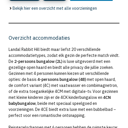
Bekijk hier een overzicht met alle voorzieningen
Overzicht accommodaties
Landal Rabbit Hill biedt maar liefst 20 verschillende
accommodatietypes, zodat elk gezin de perfecte match vindt.
De
2-persoons bungalow (2L)
is luxe uitgevoerd met een
gezellige open haard en biedt alle privacy die jullie zoeken.
Gezinnen met 4 personen kunnen kiezen uit verschillende
opties: de basis
4-persoons bungalow (4B)
met open haard,
de comfort variant (4C) met vaatwasser en combimagnetron,
of de extra toegankelijke 4CM met digitale-tv. Voor gezinnen
met kleine kinderen zijn er de 4CK kinderbungalow en
4CN
babybungalow
, beide met speciaal speelgoed en
voorzieningen. De 4CE biedt extra luxe met een bubbelbad –
perfect voor een romantische ontsnapping.
Reisgezelschappen met 6 personen hebben de ruimste keuze: