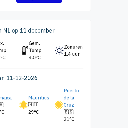
n NL op 11 december
x.
Gem.
Zonuren
emp
Temp
1.4 uur
3°C
4.0°C
en 11-12-2026
Puerto
maica
Mauritius
de la
🇲
🇲🇺
Cruz
°C
29°C
🇪🇸
21°C