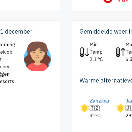
 11 december
Gemiddelde weer i
temming
Min.
Ma
rek op
Temp
T
s
2.1 °C
6.
n een
iggen
Warme alternatiev
resorts
Zanzibar
Ja
🇹🇿
🇯
31°C
29