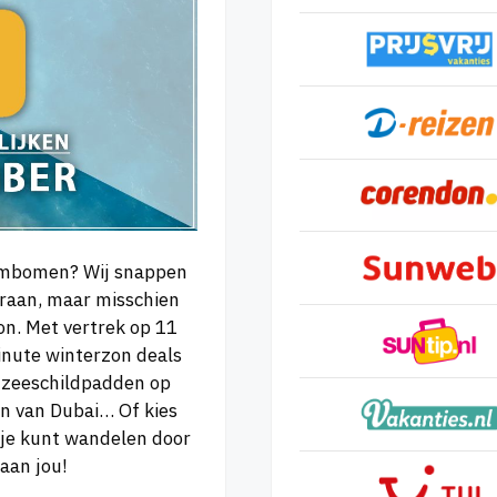
almbomen? Wij snappen
raan, maar misschien
zon. Met vertrek op 11
inute winterzon deals
t zeeschildpadden op
jn van Dubai… Of kies
 je kunt wandelen door
aan jou!