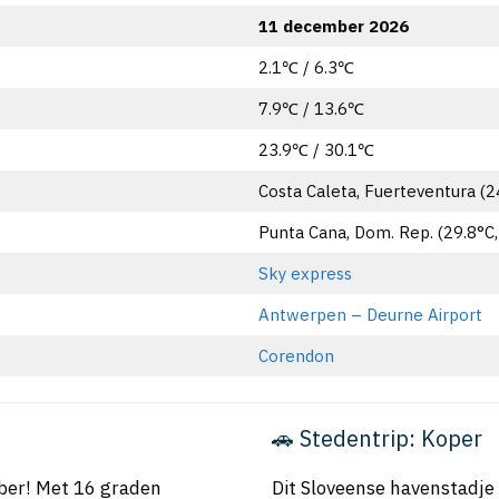
11 december 2026
2.1℃ / 6.3℃
7.9℃ / 13.6℃
23.9℃ / 30.1℃
Costa Caleta, Fuerteventura (24
Punta Cana, Dom. Rep. (29.8°C, 
Sky express
Antwerpen – Deurne Airport
Corendon
🚗 Stedentrip: Koper
ber! Met 16 graden
Dit Sloveense havenstadj