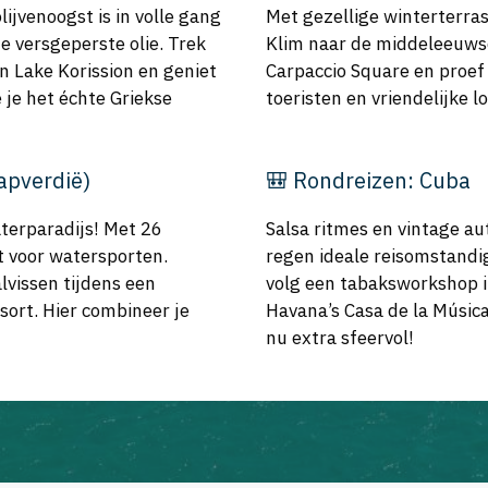
lijvenoogst is in volle gang
Met gezellige winterterras
e versgeperste olie. Trek
Klim naar de middeleeuwse 
in Lake Korission en geniet
Carpaccio Square en proef 
e je het échte Griekse
toeristen en vriendelijke l
aapverdië)
🎒 Rondreizen: Cuba
aterparadijs! Met 26
Salsa ritmes en vintage a
 voor watersporten.
regen ideale reisomstandig
lvissen tijdens een
volg een tabaksworkshop i
esort. Hier combineer je
Havana’s Casa de la Música
nu extra sfeervol!