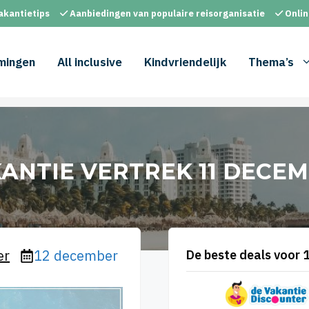
akantietips
Aanbiedingen van populaire reisorganisatie
Onlin
mingen
All inclusive
Kindvriendelijk
Thema’s
ANTIE VERTREK 11 DECE
er
12 december
De beste deals voor 