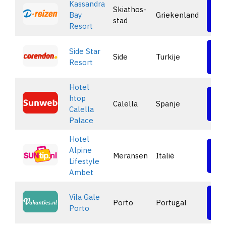
Kassandra
Skiathos-
Bay
Griekenland
Be
stad
Resort
Side Star
Side
Turkije
Be
Resort
Hotel
htop
Calella
Spanje
Be
Calella
Palace
Hotel
Alpine
Meransen
Italië
Be
Lifestyle
Ambet
Vila Gale
Porto
Portugal
Be
Porto