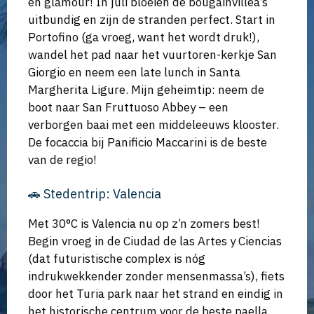
en glamour! In juli bloeien de bougainvillea’s
uitbundig en zijn de stranden perfect. Start in
Portofino (ga vroeg, want het wordt druk!),
wandel het pad naar het vuurtoren-kerkje San
Giorgio en neem een late lunch in Santa
Margherita Ligure. Mijn geheimtip: neem de
boot naar San Fruttuoso Abbey – een
verborgen baai met een middeleeuws klooster.
De focaccia bij Panificio Maccarini is de beste
van de regio!
🚗 Stedentrip: Valencia
Met 30°C is Valencia nu op z’n zomers best!
Begin vroeg in de Ciudad de las Artes y Ciencias
(dat futuristische complex is nóg
indrukwekkender zonder mensenmassa’s), fiets
door het Turia park naar het strand en eindig in
het historische centrum voor de beste paella