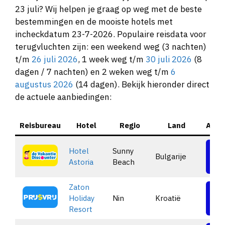
23 juli? Wij helpen je graag op weg met de beste
bestemmingen en de mooiste hotels met
incheckdatum 23-7-2026. Populaire reisdata voor
terugvluchten zijn: een weekend weg (3 nachten)
t/m
26 juli 2026
, 1 week weg t/m
30 juli 2026
(8
dagen / 7 nachten) en 2 weken weg t/m
6
augustus 2026
(14 dagen). Bekijk hieronder direct
de actuele aanbiedingen:
Reisbureau
Hotel
Regio
Land
Aanb
Hotel
Sunny
Bulgarije
Be
Astoria
Beach
Zaton
Holiday
Nin
Kroatië
Be
Resort