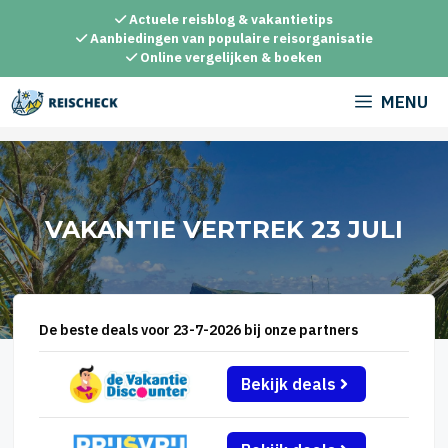
Ga
Actuele reisblog & vakantietips
naar
Aanbiedingen van populaire reisorganisatie
Online vergelijken & boeken
de
inhoud
MENU
VAKANTIE VERTREK 23 JULI
De beste deals voor 23-7-2026 bij onze partners
Bekijk deals