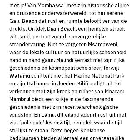
met je! Van
Mombassa
, met zijn historische allure
en bruisende onderwaterwereld, tot het serene
Galu Beach
dat rust en ruimte belooft ver van de
drukte. Ontdek
Diani Beach
, een hemelse strook
wit zand, perfect voor die onvergetelijke
strandervaring. Niet te vergeten
Msambweni
,
waar de lokale cultuur en natuurlijke schoonheid
hand in hand gaan.
Malindi
verrast met zijn rijke
geschiedenis en kosmopolitische sfeer, terwijl
Watamu
schittert met het Marine National Park
en zijn Italiaanse invloeden.
Kilifi
nodigt uit tot
verkennen met zijn kreek en ruïnes van Mnarani.
Mambrui
biedt een kijkje in de fascinerende
geschiedenis met zijn recente archeologische
vondsten. En
Lamu
, dit eiland ademt rust uit met
zijn ‘pole pole’-levensstijl, een plek waar de tijd
stil lijkt te staan. Deze
negen Keniaanse
badplaatsen
bieden allemaal een onvergetelijke