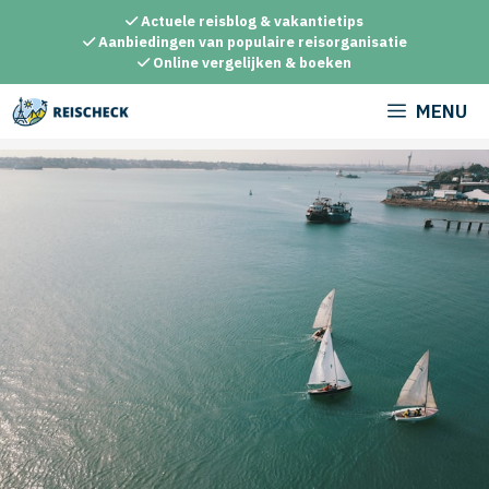
Ga
Actuele reisblog & vakantietips
naar
Aanbiedingen van populaire reisorganisatie
Online vergelijken & boeken
de
inhoud
MENU