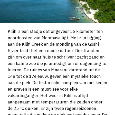
Kilifi is een stadje dat ongeveer 56 kilometer ten
noordoosten van Mombasa ligt. Met zijn ligging
aan de Kilifi Creek en de monding van de Goshi
Rivier biedt het een mooie natuur. De stranden
zijn om over naar huis te schrijven: zacht zand en
een kalme zee die je uitnodigt om er dagenlang te
luieren. De ruïnes van Mnarani, daterend uit de
14e tot de 17e eeuw, geven een mystieke touch
aan de plek. Dit historische complex van moskeeën
en graven is een must-see voor elke
vakantieganger. Het weer in Kilifi is altijd
aangenaam met temperaturen die zelden onder
de 25 °C duiken. Er zijn twee regenseizoenen,
maar zelfs die maken de plek niet minder mooi. De