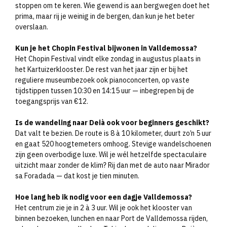
stoppen om te keren. Wie gewend is aan bergwegen doet het
prima, maar rij je weinig in de bergen, dan kun je het beter
overslaan.
Kun je het Chopin Festival bijwonen in Valldemossa?
Het Chopin Festival vindt elke zondag in augustus plaats in
het Kartuizerklooster. De rest van het jaar zijn er bij het
reguliere museumbezoek ook pianoconcerten, op vaste
tijdstippen tussen 10:30 en 14:15 uur — inbegrepen bij de
toegangsprijs van €12.
Is de wandeling naar Deià ook voor beginners geschikt?
Dat valt te bezien. De route is 8 à 10 kilometer, duurt zo’n 5 uur
en gaat 520 hoogtemeters omhoog. Stevige wandelschoenen
zijn geen overbodige luxe. Wil je wél hetzelfde spectaculaire
uitzicht maar zonder de klim? Rij dan met de auto naar Mirador
sa Foradada — dat kost je tien minuten.
Hoe lang heb ik nodig voor een dagje Valldemossa?
Het centrum zie je in 2 à 3 uur. Wil je ook het klooster van
binnen bezoeken, lunchen en naar Port de Valldemossa rijden,