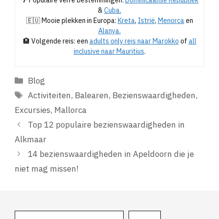
&
Cuba.
🇪🇺 Mooie plekken in Europa:
Kreta
,
Istrië
,
Menorca
en
Alanya.
🏨 Volgende reis: een
adults only reis naar Marokko
of
all
inclusive naar Mauritius
.
Categorieën
Blog
Tags
Activiteiten
,
Balearen
,
Bezienswaardigheden
,
Excursies
,
Mallorca
Top 12 populaire bezienswaardigheden in
Alkmaar
14 bezienswaardigheden in Apeldoorn die je
niet mag missen!
Zoeken