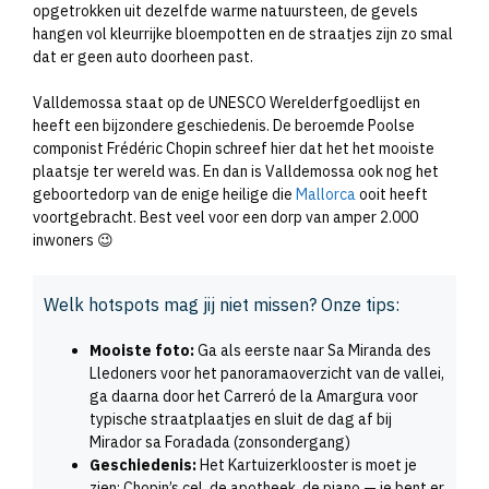
opgetrokken uit dezelfde warme natuursteen, de gevels
hangen vol kleurrijke bloempotten en de straatjes zijn zo smal
dat er geen auto doorheen past.
Valldemossa staat op de UNESCO Werelderfgoedlijst en
heeft een bijzondere geschiedenis. De beroemde Poolse
componist Frédéric Chopin schreef hier dat het het mooiste
plaatsje ter wereld was. En dan is Valldemossa ook nog het
geboortedorp van de enige heilige die
Mallorca
ooit heeft
voortgebracht. Best veel voor een dorp van amper 2.000
inwoners 😉
Welk hotspots mag jij niet missen? Onze tips:
Mooiste foto:
Ga als eerste naar Sa Miranda des
Lledoners voor het panoramaoverzicht van de vallei,
ga daarna door het Carreró de la Amargura voor
typische straatplaatjes en sluit de dag af bij
Mirador sa Foradada (zonsondergang)
Geschiedenis:
Het Kartuizerklooster is moet je
zien: Chopin’s cel, de apotheek, de piano — je bent er