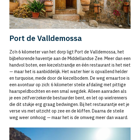
Port de Valldemossa
Zo’n 6 kilometer van het dorp ligt Port de Valldemossa, het
bijbehorende haventje aan de Middellandse Zee. Meer dan een
handvol boten, een kiezelstrandje en één restaurant is het niet
— maar het is aanbiddelijk. Het water hier is opvallend helder
en turquoise, mede door de kiezelbodem. De weg ernaartoe is
een avontuur op zich: 6 kilometer steile afdaling met pittige
haarspeldbochten en een smal wegdek. Alleen aanraden als
je een zelfverzekerde bestuurder bent, en let op wielrenners
die dit stukje erg graag bedwingen. Bij het restaurantje eet je
verse vis met uitzicht op zee en de kliffen. Daarna de steile
weg weer omhoog — maar het is de omweg meer dan waard.