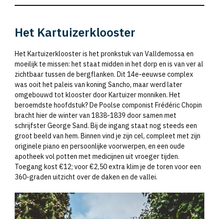
Het Kartuizerklooster
Het Kartuizerklooster is het pronkstuk van Valldemossa en
moeilijk te missen: het staat midden in het dorp en is van ver al
zichtbaar tussen de bergflanken. Dit 14e-eeuwse complex
was ooit het paleis van koning Sancho, maar werd later
omgebouwd tot klooster door Kartuizer monniken. Het
beroemdste hoofdstuk? De Poolse componist Frédéric Chopin
bracht hier de winter van 1838-1839 door samen met
schrijfster George Sand. Bij de ingang staat nog steeds een
groot beeld van hem. Binnen vind je zijn cel, compleet met zijn
originele piano en persoonlijke voorwerpen, en een oude
apotheek vol potten met medicijnen uit vroeger tijden.
Toegang kost €12; voor €2,50 extra klim je de toren voor een
360-graden uitzicht over de daken en de vallei.