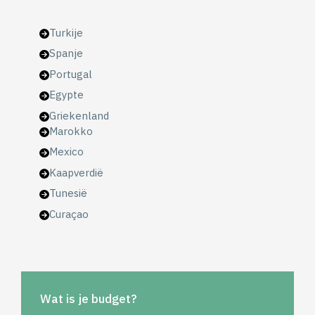
Turkije
Spanje
Portugal
Egypte
Griekenland
Marokko
Mexico
Kaapverdië
Tunesië
Curaçao
Wat is je budget?