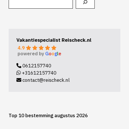
Vakantiespecialist Reischeck.nl
4.9
powered by
G
o
o
g
l
e
0612157740
+31612157740
contact@reischeck.nl
Top 10 bestemming augustus 2026