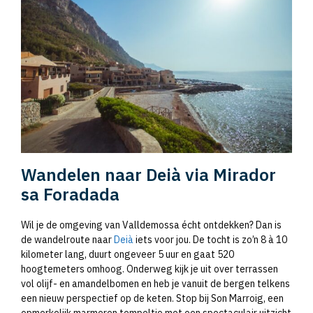
Wandelen naar Deià via Mirador
sa Foradada
Wil je de omgeving van Valldemossa écht ontdekken? Dan is
de wandelroute naar
Deià
iets voor jou. De tocht is zo’n 8 à 10
kilometer lang, duurt ongeveer 5 uur en gaat 520
hoogtemeters omhoog. Onderweg kijk je uit over terrassen
vol olijf- en amandelbomen en heb je vanuit de bergen telkens
een nieuw perspectief op de keten. Stop bij Son Marroig, een
opmerkelijk marmeren tempeltje met een spectaculair uitzicht