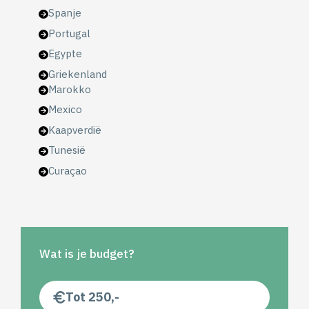
Spanje
Portugal
Egypte
Griekenland
Marokko
Mexico
Kaapverdië
Tunesië
Curaçao
Wat is je budget?
Tot 250,-