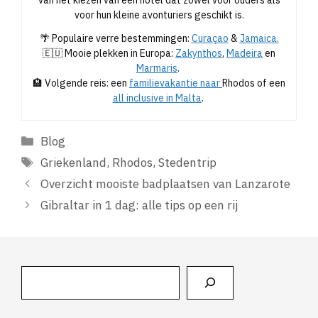
van het kiezen van een hotel dat zowel voor ouders als
voor hun kleine avonturiers geschikt is.
🌴 Populaire verre bestemmingen:
Curaçao
&
Jamaica.
🇪🇺 Mooie plekken in Europa:
Zakynthos
,
Madeira
en
Marmaris
.
🏨 Volgende reis: een
familievakantie naar
Rhodos of een
all inclusive in Malta
.
Categorieën
Blog
Tags
Griekenland
,
Rhodos
,
Stedentrip
Overzicht mooiste badplaatsen van Lanzarote
Gibraltar in 1 dag: alle tips op een rij
Zoeken