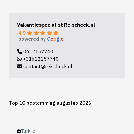
Vakantiespecialist Reischeck.nl
4.9
powered by
G
o
o
g
l
e
0612157740
+31612157740
contact@reischeck.nl
Top 10 bestemming augustus 2026
Turkije