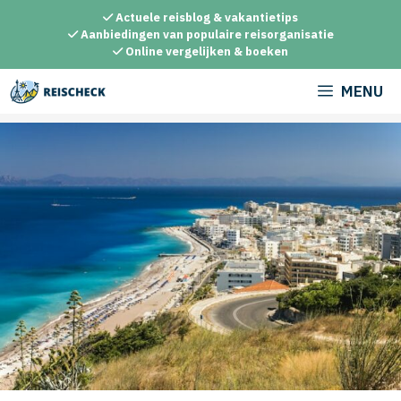
Ga
Actuele reisblog & vakantietips
naar
Aanbiedingen van populaire reisorganisatie
Online vergelijken & boeken
de
inhoud
MENU