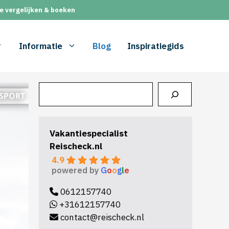
e vergelijken & boeken
Informatie
Blog
Inspiratiegids
Zoeken
Vakantiespecialist
Reischeck.nl
4.9
powered by
G
o
o
g
l
e
0612157740
+31612157740
contact@reischeck.nl