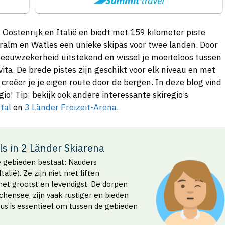
 Oostenrijk en Italië en biedt met 159 kilometer piste
alm en Watles een unieke skipas voor twee landen. Door
neeuwzekerheid uitstekend en wissel je moeiteloos tussen
vita. De brede pistes zijn geschikt voor elk niveau en met
creëer je je eigen route door de bergen. In deze blog vind
o! Tip: bekijk ook andere interessante skiregio’s
tal
en
3 Länder Freizeit-Arena
.
ls in 2 Länder Skiarena
sse gebieden bestaat: Nauders
lië). Ze zijn niet met liften
s het grootst en levendigst. De dorpen
schensee, zijn vaak rustiger en bieden
bus is essentieel om tussen de gebieden