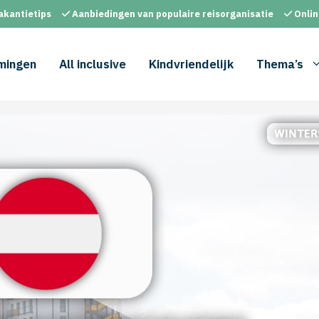
akantietips
Aanbiedingen van populaire reisorganisatie
Onlin
mingen
All inclusive
Kindvriendelijk
Thema’s