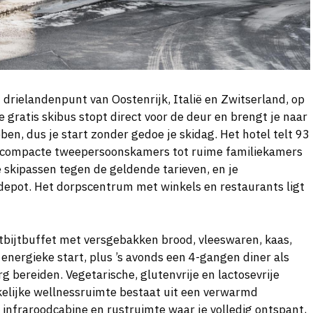
 drielandenpunt van Oostenrijk, Italië en Zwitserland, op
 gratis skibus stopt direct voor de deur en brengt je naar
en, dus je start zonder gedoe je skidag. Het hotel telt 93
an compacte tweepersoonskamers tot ruime familiekamers
je skipassen tegen de geldende tarieven, en je
kidepot. Het dorpscentrum met winkels en restaurants ligt
tbijtbuffet met versgebakken brood, vleeswaren, kaas,
energieke start, plus ’s avonds een 4-gangen diner als
 bereiden. Vegetarische, glutenvrije en lactosevrije
nkelijke wellnessruimte bestaat uit een verwarmd
nfraroodcabine en rustruimte waar je volledig ontspant,