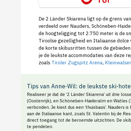
De 2 Länder Skiarena ligt op de grens van
verdeeld over Nauders, Schöneben-Haider
de hoogteligging tot 2.750 meter is de s
Tiroolse gezelligheid en Italiaanse dolce 
de korte skibusritten tussen de gebieden 
je de leukste accommodaties van deze regi
zoals
Tiroler Zugspitz Arena
,
Kleinwalser
Tips van Anne-Wil: de leukste ski-hote
Realiseer je dat de ‘2 Länder Skiarena’ uit drie lo
(Oostenrijk), en Schöneben-Haideralm en Watles (Ita
verbonden. Je kiest dus een ’thuisbasis’. Nauders i
aan de Italiaanse kant, zoals St. Valentin bij de Re
direct toegang tot de beroemde uitzichten. De ski
te pendelen.