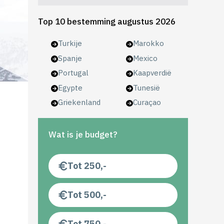
Top 10 bestemming augustus 2026
Turkije
Marokko
Spanje
Mexico
Portugal
Kaapverdië
Egypte
Tunesië
Griekenland
Curaçao
Wat is je budget?
Tot 250,-
Tot 500,-
Tot 750,-