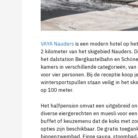
VAYA Nauders
is een modern hotel op het
2 kilometer van het skigebied Nauders. De
het dalstation Bergkastelbahn en Schöneb
kamers in verschillende categorieën, v
voor vier personen. Bij de receptie koop 
wintersportspullen staan veilig in het s
op 100 meter.
Het halfpension omvat een uitgebreid on
diverse eiergerechten en muesli voor een 
buffet of keuzemenu dat de koks met zorg
opties zijn beschikbaar. De gratis toega
binnenzwembad, Finse sauna, stoombad, i