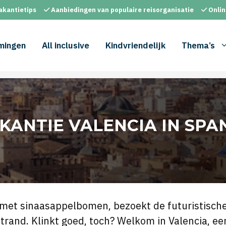
akantietips
Aanbiedingen van populaire reisorganisatie
Onlin
mingen
All inclusive
Kindvriendelijk
Thema’s
KANTIE VALENCIA IN SPA
s met sinaasappelbomen, bezoekt de futuristisc
strand. Klinkt goed, toch? Welkom in Valencia, e