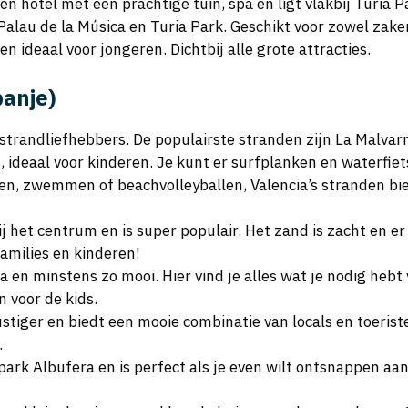
ren hotel met een prachtige tuin, spa en ligt vlakbij Turia P
 Palau de la Música en Turia Park. Geschikt voor zowel zake
en ideaal voor jongeren. Dichtbij alle grote attracties.
panje)
r strandliefhebbers. De populairste stranden zijn La Malva
 ideaal voor kinderen. Je kunt er surfplanken en waterfie
nen, zwemmen of beachvolleyballen, Valencia’s stranden bi
bij het centrum en is super populair. Het zand is zacht en er 
amilies en kinderen!
a en minstens zo mooi. Hier vind je alles wat je nodig heb
n voor de kids.
rustiger en biedt een mooie combinatie van locals en toeriste
.
urpark Albufera en is perfect als je even wilt ontsnappen aa