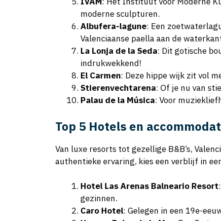
IVAM
: Het Instituut voor Moderne Ku
moderne sculpturen.
Albufera-lagune
: Een zoetwaterlagu
Valenciaanse paella aan de waterkan
La Lonja de la Seda
: Dit gotische b
indrukwekkend!
El Carmen
: Deze hippe wijk zit vol 
Stierenvechtarena
: Of je nu van st
Palau de la Música
: Voor muzieklief
Top 5 Hotels en accommodati
Van luxe resorts tot gezellige B&B’s, Valenc
authentieke ervaring, kies een verblijf in ee
Hotel Las Arenas Balneario Resort
gezinnen.
Caro Hotel
: Gelegen in een 19e-eeuw