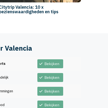
Citytrip Valencia: 10 x
bezienswaardigheden en tips
r Valencia
rts
Bekijken
delijk
Bekijken
emmingen
Bekijken
bod
Bekijken