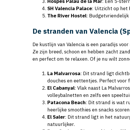
Hospes Palau de la Mar
: Een 5-ster
SH Valencia Palace
: Uitzicht op het
The River Hostel
: Budgetvriendelijk 
De stranden van Valencia (S
De kustlijn van Valencia is een paradijs voo
Ze zijn breed, schoon en hebben zacht zand,
en perfect om te relaxen. Of je nu wilt zon
La Malvarrosa
: Dit strand ligt dicht
douches en eettentjes. Perfect voor f
El Cabanyal
: Vlak naast La Malvarros
volleybalnetten en zelfs een speeltui
Patacona Beach
: Dit strand is wat 
heerlijke smoothies en snacks scoren
El Saler
: Dit strand ligt in het natu
natuurlijker.