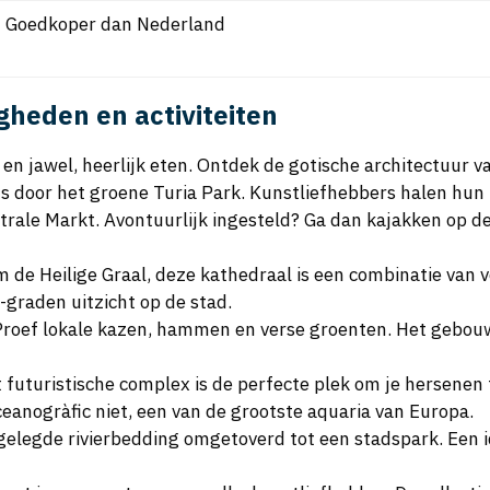
Goedkoper dan Nederland
gheden en activiteiten
, en jawel, heerlijk eten. Ontdek de gotische architectuur v
ts door het groene Turia Park. Kunstliefhebbers halen hun h
rale Markt. Avontuurlijk ingesteld? Ga dan kajakken op d
 de Heilige Graal, deze kathedraal is een combinatie van v
-graden uitzicht op de stad.
Proef lokale kazen, hammen en verse groenten. Het gebouw 
it futuristische complex is de perfecte plek om je hersenen
eanogràfic niet, een van de grootste aquaria van Europa.
oggelegde rivierbedding omgetoverd tot een stadspark. Een 