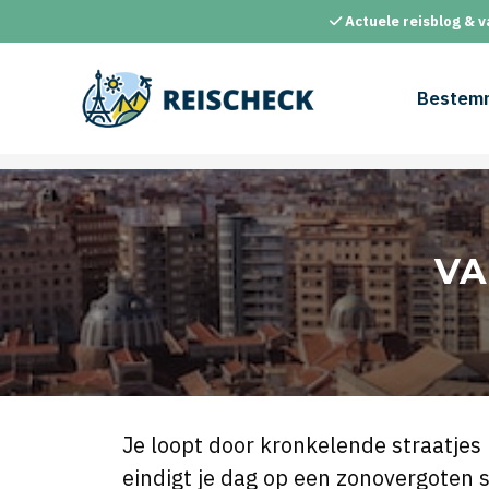
Ga
Actuele reisblog & v
naar
de
inhoud
Bestem
VA
Je loopt door kronkelende straatje
eindigt je dag op een zonovergoten 