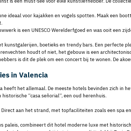
nst is een must-see voor elke kunstliefhebber. De collecti
ne ideaal voor kajakken en vogels spotten. Maak een boott
t.
ouwwerk is een UNESCO Werelderfgoed en was ooit een zijdeb
met kunstgalerijen, boetieks en trendy bars. Een perfecte pl
ierenvechten houdt of niet, het gebouw is een architectonis
hebbers is dit de plek om een concert bij te wonen. De akoes
es in Valencia
ia heeft het allemaal. De meeste hotels bevinden zich in het
n historische “casa señorial”, een oud herenhuis.
: Direct aan het strand, met topfaciliteiten zoals een spa 
s paleis, combineert dit hotel moderne luxe met historis