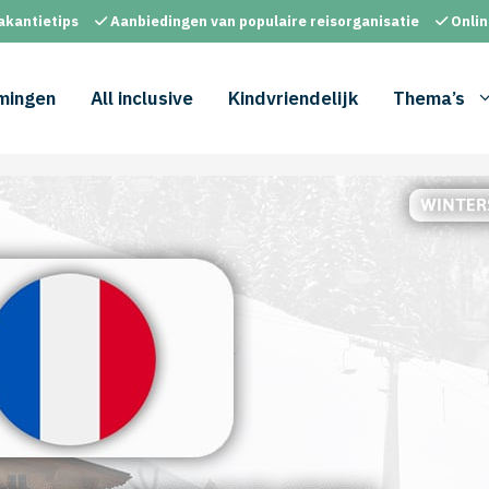
akantietips
Aanbiedingen van populaire reisorganisatie
Onlin
mingen
All inclusive
Kindvriendelijk
Thema’s