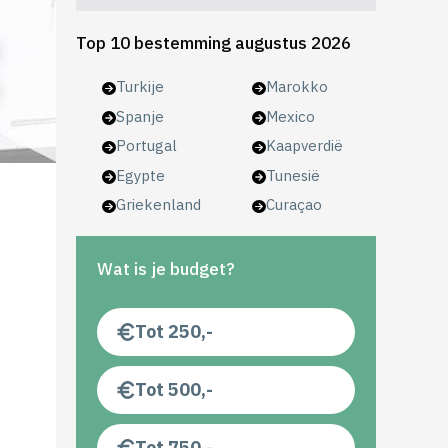
Top 10 bestemming augustus 2026
Turkije
Marokko
Spanje
Mexico
Portugal
Kaapverdië
Egypte
Tunesië
Griekenland
Curaçao
Wat is je budget?
Tot 250,-
Tot 500,-
Tot 750,-