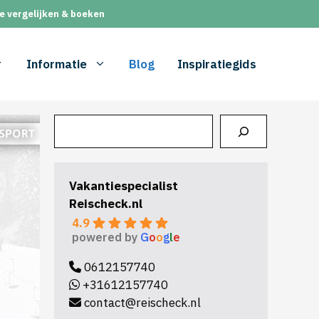
e vergelijken & boeken
Informatie
Blog
Inspiratiegids
Zoeken
Vakantiespecialist
Reischeck.nl
4.9
powered by
G
o
o
g
l
e
0612157740
+31612157740
contact@reischeck.nl