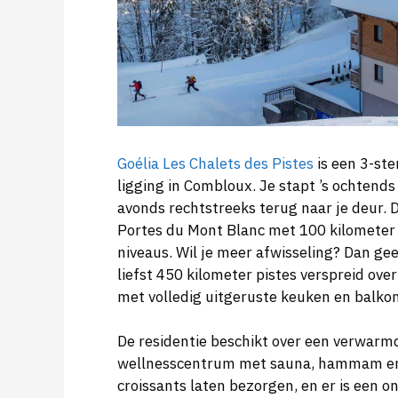
Goélia Les Chalets des Pistes
is een 3-ste
ligging in Combloux. Je stapt ’s ochtends 
avonds rechtstreeks terug naar je deur. D
Portes du Mont Blanc met 100 kilometer aa
niveaus. Wil je meer afwisseling? Dan ge
liefst 450 kilometer pistes verspreid over
met volledig uitgeruste keuken en balkon
De residentie beschikt over een verwa
wellnesscentrum met sauna, hammam en 
croissants laten bezorgen, en er is een 