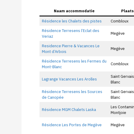
Naam accommodatie
Plaats
Résidence les Chalets des pistes
Combloux
Résidence Terresens l’Eclat des
Megève
Veriaz
Residence Pierre & Vacances Le
Megève
Mont d’Arbois
Résidence Terresens les Fermes du
Combloux
Mont-Blanc
Saint Gervai
Lagrange Vacances Les Arolles
Blanc
Résidence Terresens les Sources
Saint Gervai
de Canopée
Blanc
Les Contami
Résidence MGM Chalets Laska
Montjoie
Résidence Les Portes de Megève
Megève