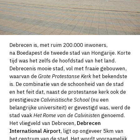
Debrecen is, met ruim 200.000 inwoners,
na Boedapest de tweede stad van Hongarije. Korte
tijd was het zelfs de hoofdstad van het land.
Debrecenis mooie stad, vol met fraaie gebouwen,
waarvan de
Grote Protestanse Kerk
het bekendste
is. De combinatie van de schoonheid van de stad
en het feit dat, naast de protestanse kerk ook de
prestigieuze
Calvinistische School
(nu een
belangrijke universiteit) er gevestigd was, werd de
stad vaak
Het Rome van de Calvinisten
genoemd.
Het vliegveld van Debrecen,
Debrecen
International Airport
, ligt op ongeveer 5km van
het centrum van de stad. Het wordt voornamelijk