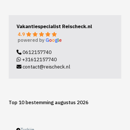
Vakantiespecialist Reischeck.nl
4.9
powered by
G
o
o
g
l
e
0612157740
+31612157740
contact@reischeck.nl
Top 10 bestemming augustus 2026
Turkije