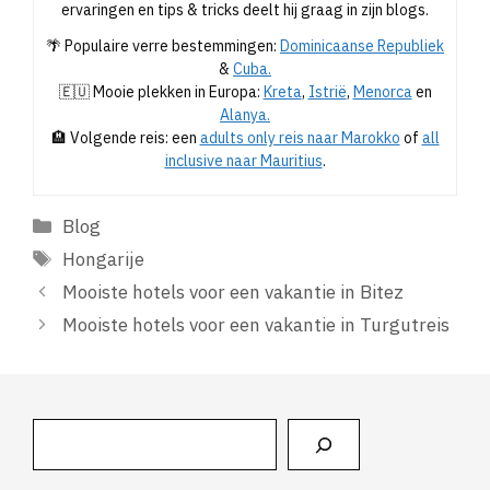
ervaringen en tips & tricks deelt hij graag in zijn blogs.
🌴 Populaire verre bestemmingen:
Dominicaanse Republiek
&
Cuba.
🇪🇺 Mooie plekken in Europa:
Kreta
,
Istrië
,
Menorca
en
Alanya.
🏨 Volgende reis: een
adults only reis naar Marokko
of
all
inclusive naar Mauritius
.
Categorieën
Blog
Tags
Hongarije
Mooiste hotels voor een vakantie in Bitez
Mooiste hotels voor een vakantie in Turgutreis
Zoeken