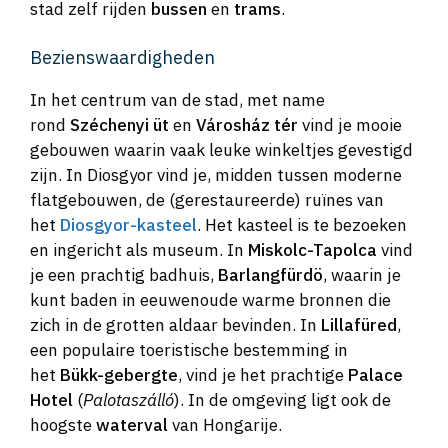
stad zelf rijden
bussen
en
trams
.
Bezienswaardigheden
In het centrum van de stad, met name
rond
Széchenyi üt
en
Városház tér
vind je mooie
gebouwen waarin vaak leuke winkeltjes gevestigd
zijn. In Diosgyor vind je, midden tussen moderne
flatgebouwen, de (gerestaureerde) ruïnes van
het
Diosgyor-kasteel
. Het kasteel is te bezoeken
en ingericht als museum. In
Miskolc-Tapolca
vind
je een prachtig badhuis,
Barlangfürdö
, waarin je
kunt baden in eeuwenoude warme bronnen die
zich in de grotten aldaar bevinden. In
Lillafüred
,
een populaire toeristische bestemming in
het
Bükk-gebergte
, vind je het prachtige
Palace
Hotel
(
Palotaszálló
). In de omgeving ligt ook de
hoogste
waterval
van Hongarije.