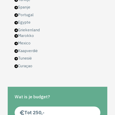
Spanje
Portugal
Egypte
Griekenland
Marokko
Mexico
Kaapverdië
Tunesië
Curaçao
Wat is je budget?
Tot 250,-