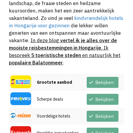
landschap, de fraaie steden en heilzame
kuuroorden, maken het een zeer aantrekkelijk
vakantieland. Zo vind je veel
kindvriendelijk hotels
in Hongarije voor gezinnen
die lekker willen
genieten van een ontspannen maar avontuurlijke
vakantie.
In deze blog
vertel ik je alles over de
mooiste reisbestemmingen in Hongarije
. Ik
bespreek
5 toeristische steden
en natuurlijk het
populaire Balatonmeer
.
Grootste aanbod
Bekijken
Scherpe deals
Bekijken
Voordelige hotels
Bekijken