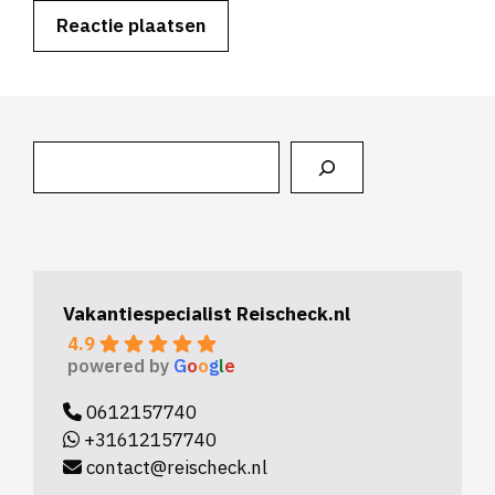
Zoeken
Vakantiespecialist Reischeck.nl
4.9
powered by
G
o
o
g
l
e
0612157740
+31612157740
contact@reischeck.nl