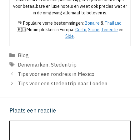
voor betaalbare en luxe hotels en weet ook precies wat er
in de omgeving allemaal te beleven is.
🌴 Populaire verre bestemmingen:
Bonaire
&
Thailand.
🇪🇺 Mooie plekken in Europa:
Corfu
,
Sicilië
,
Tenerife
en
Side
.
Categorieën
Blog
Tags
Denemarken
,
Stedentrip
Tips voor een rondreis in Mexico
Tips voor een stedentrip naar Londen
Plaats een reactie
Reactie