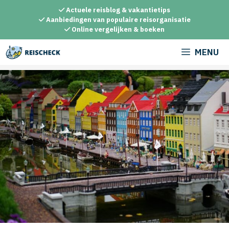
Ga
Actuele reisblog & vakantietips
naar
Aanbiedingen van populaire reisorganisatie
Online vergelijken & boeken
de
inhoud
MENU