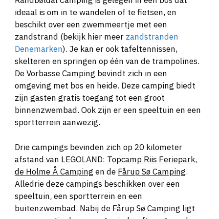
Randbøldal Camping is gelegen in een bos dat
ideaal is om in te wandelen of te fietsen, en
beschikt over een zwemmeertje met een
zandstrand (bekijk hier meer
zandstranden
Denemarken
). Je kan er ook tafeltennissen,
skelteren en springen op één van de trampolines.
De Vorbasse Camping bevindt zich in een
omgeving met bos en heide. Deze camping biedt
zijn gasten gratis toegang tot een groot
binnenzwembad. Ook zijn er een speeltuin en een
sportterrein aanwezig.
Drie campings bevinden zich op 20 kilometer
afstand van LEGOLAND:
Topcamp Riis Feriepark,
de Holme Å Camping
en de
Fårup Sø Camping
.
Alledrie deze campings beschikken over een
speeltuin, een sportterrein en een
buitenzwembad. Nabij de Fårup Sø Camping ligt