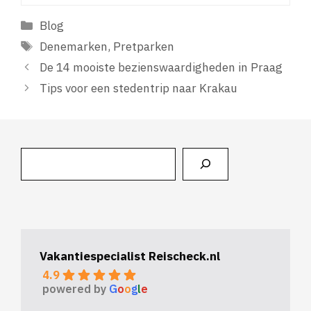
Categorieën
Blog
Tags
Denemarken
,
Pretparken
De 14 mooiste bezienswaardigheden in Praag
Tips voor een stedentrip naar Krakau
Zoeken
Vakantiespecialist Reischeck.nl
4.9
powered by
G
o
o
g
l
e