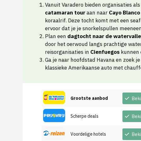
Vanuit Varadero bieden organisaties al
catamaran tour
aan naar
Cayo Blanco
koraalrif. Deze tocht komt met een seaf
ervoor dat je je snorkelspullen meenee
Plan een
dagtocht naar de watervalle
door het oerwoud langs prachtige water
reisorganisaties in
Cienfuegos
kunnen d
Ga je naar hoofdstad Havana en zoek je
klassieke Amerikaanse auto met chauffe
Grootste aanbod
Bek
Scherpe deals
Bek
Voordelige hotels
Bek