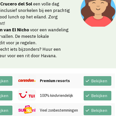
s
Crucero del Sol
een volle dag
inclusief snorkelen bij een prachtig
ood lunch op het eiland. Zorg
mt!
n van El Nicho
voor een wandeling
vallen. De meeste lokale
it voor je regelen.
 echt iets bijzonders? Huur een
ur voor een rit door Havana.
ijken
Premium resorts
Bekijken
ijken
100% kindvriendelijk
Bekijken
ijken
Veel zonbestemmingen
Bekijken