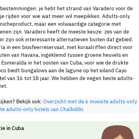
 bestemmingen: je hebt het strand van Varadero voor de
e rijden voor wie wat meer wil meepikken. Adults-only
en nicheproduct, maar een volwaardige categorie met
senen zijn. Varadero heeft de meeste keuze: zes van de
er zijn ook interessante alternatieven buiten dat gebied.
a in een biosfeerreservaat, met koraalriffen direct voor
nuten van Havana, ingeklemd tussen groene heuvels en
a Esmeralda in het oosten van Cuba, voor wie de drukte
oco biedt bungalows aan de lagune op het eiland Cayo
tel van 16 tot 18 jaar. We hebben de negen beste adults-
zet.
kijken? Bekijk ook:
Overzicht met de 6 mooiste adults-only
te adults-only hotels van Chalkidiki
ie in Cuba