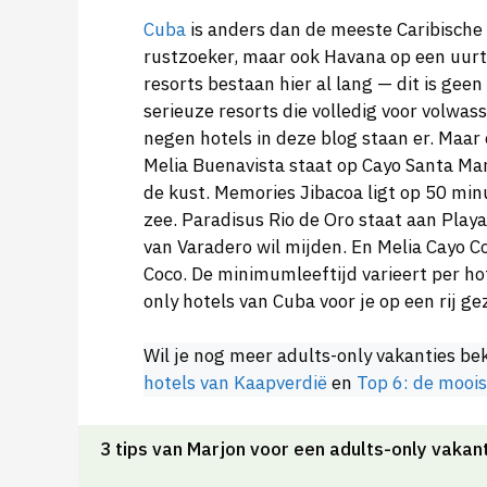
Cuba
is anders dan de meeste Caribische
rustzoeker, maar ook Havana op een uurtj
resorts bestaan hier al lang — dit is ge
serieuze resorts die volledig voor volwas
negen hotels in deze blog staan er. Maar 
Melia Buenavista staat op Cayo Santa Marí
de kust. Memories Jibacoa ligt op 50 mi
zee. Paradisus Rio de Oro staat aan Play
van Varadero wil mijden. En Melia Cayo C
Coco. De minimumleeftijd varieert per ho
only hotels van Cuba voor je op een rij ge
Wil je nog meer adults-only vakanties be
hotels van Kaapverdië
en
Top 6: de moois
3 tips van Marjon voor een adults-only vakant