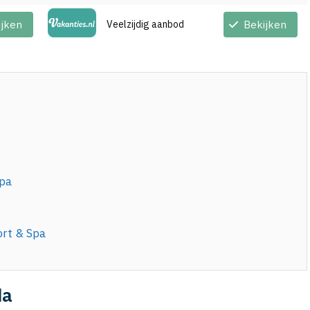
ijken
Veelzijdig aanbod
Bekijken
Spa
ort & Spa
da