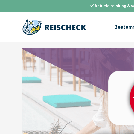
Ga
Actuele reisblog & v
naar
de
inhoud
Bestem