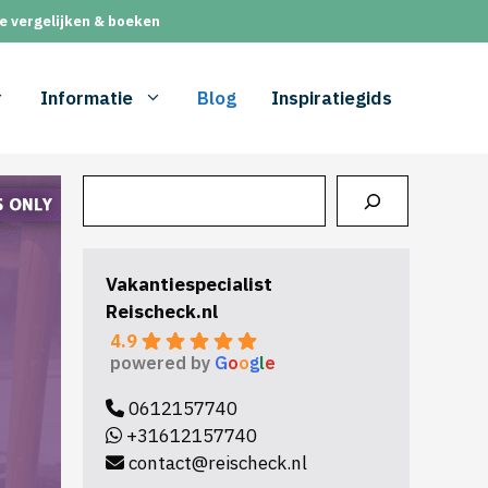
e vergelijken & boeken
Informatie
Blog
Inspiratiegids
Zoeken
Vakantiespecialist
Reischeck.nl
4.9
powered by
G
o
o
g
l
e
0612157740
+31612157740
contact@reischeck.nl