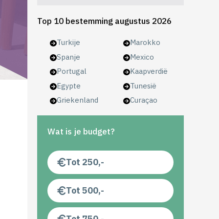
Top 10 bestemming augustus 2026
Turkije
Marokko
Spanje
Mexico
Portugal
Kaapverdië
Egypte
Tunesië
Griekenland
Curaçao
Wat is je budget?
Tot 250,-
Tot 500,-
Tot 750,-