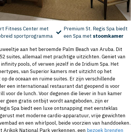
rt Fitness Center met
Premium St. Regis Spa biedt
ebreid sportprogramma
een Spa met
stoomkamer
 juweeltje aan het beroemde Palm Beach van Aruba. Dit
52 suites, allemaal met prachtige uitzichten. Geniet van
infinity pools, of verwen jezelf in de Iridium Spa. Het
ertypes, van Superior kamers met uitzicht op het
p de oceaan en ruime suites. Er zijn verschillende
er een internationaal restaurant dat geopend is voor
rill voor de lunch. Voor degenen die liever in hun kamer
er geen gratis ontbijt wordt aangeboden, zijn er
 Regis Spa biedt een luxe ontsnapping met eersteklas
tgerust met moderne cardio-apparatuur, vrije gewichten
 zwembad en een whirlpool, beide voorzien van handdoeken.
et Arikok National Park verkennen, een
bezoek brengen