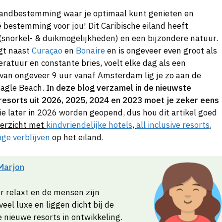
ilandbestemming waar je optimaal kunt genieten en
 bestemming voor jou! Dit Caribische eiland heeft
(snorkel- & duikmogelijkheden) en een bijzondere natuur.
igt naast
Curaçao
en
Bonaire
en is ongeveer even groot als
ratuur en constante bries, voelt elke dag als een
van ongeveer 9 uur vanaf Amsterdam lig je zo aan de
Eagle Beach.
In deze blog verzamel in de nieuwste
esorts uit 2026, 2025, 2024 en 2023 moet je zeker eens
die later in 2026 worden geopend, dus hou dit artikel goed
verzicht met
kindvriendelijke hotels
,
all inclusive resorts
,
ige verblijven
op het eiland
.
Marjon
er relaxt en de mensen zijn
eel luxe en liggen dicht bij de
le nieuwe resorts in ontwikkeling.