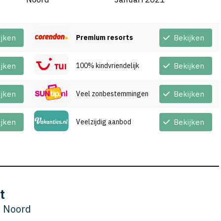
ijken
Premium resorts
Bekijken
ijken
100% kindvriendelijk
Bekijken
ijken
Veel zonbestemmingen
Bekijken
ijken
Veelzijdig aanbod
Bekijken
t
n Noord