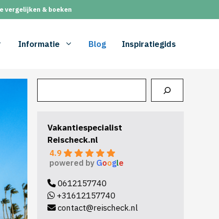
e vergelijken & boeken
Informatie
Blog
Inspiratiegids
Zoeken
Vakantiespecialist
Reischeck.nl
4.9
powered by
G
o
o
g
l
e
0612157740
+31612157740
contact@reischeck.nl