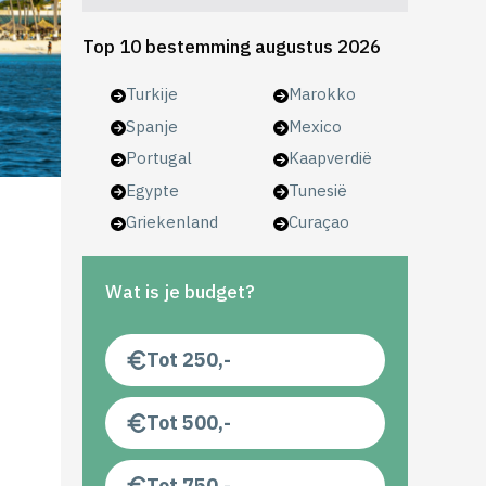
Top 10 bestemming augustus 2026
Turkije
Marokko
Spanje
Mexico
Portugal
Kaapverdië
Egypte
Tunesië
Griekenland
Curaçao
Wat is je budget?
Tot 250,-
Tot 500,-
Tot 750,-