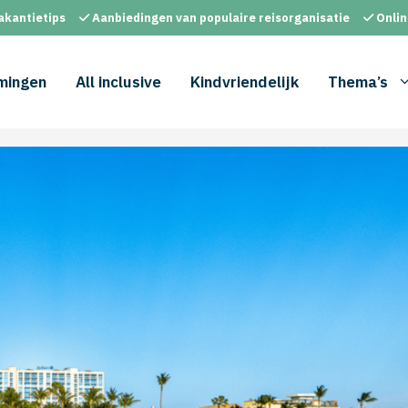
akantietips
Aanbiedingen van populaire reisorganisatie
Onlin
mingen
All inclusive
Kindvriendelijk
Thema’s