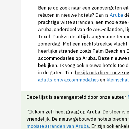
Ben je op zoek naar een zonovergoten e
relaxen in nieuwe hotels? Dan is
Aruba
dé
prachtige witte stranden, een mooie zee 
Aruba, onderdeel van de ABC-eilanden, l
Texel. Dankzij de altijd aangename tempe
zomerdag. Met een rechtstreekse vlucht 
heerlijke stranden zoals Palm Beach en 
accommodaties op Aruba. Deze nieuwe r
bekijken
. Ik voeg ook nieuwe hotels toe 
in de gaten.
Tip
:
bekijk ook direct onze o
adults-only accommodaties
en
kleinschal
Deze lijst is samengesteld door onze auteur
“Ik kom zelf heel graag op Aruba. De sfeer is 
vriendelijk. De nieuw gebouwde hotels bieden v
mooiste stranden van Aruba
. Er zijn ook enke