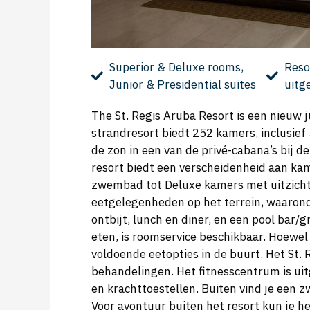
Superior & Deluxe rooms,
Reso
Junior & Presidential suites
uitg
The St. Regis Aruba Resort is een nieuw
strandresort biedt 252 kamers, inclusief 
de zon in een van de privé-cabana’s bij de 
resort biedt een verscheidenheid aan kam
zwembad tot Deluxe kamers met uitzicht o
eetgelegenheden op het terrein, waarond
ontbijt, lunch en diner, en een pool bar/g
eten, is roomservice beschikbaar. Hoewel 
voldoende eetopties in de buurt. Het St.
behandelingen. Het fitnesscentrum is ui
en krachttoestellen. Buiten vind je een
Voor avontuur buiten het resort kun je h