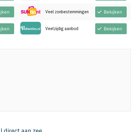
ijken
Veel zonbestemmingen
Bekijken
ijken
Veelzijdig aanbod
Bekijken
al direct aan zee