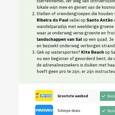
sterrenhemel, ver weg van lichtvervuili
lokale wijn mee en geniet van de kosmo
Stellen of vriendengroepen die houden
Ribeira do Paul
vallei op
Santo Antão
v
wandelparadijs met weelderige groene 
waar je onderweg verse groente en frui
landschappen van Sal
op een quad. Je 
en bezoekt onderweg verborgen strande
Gek op watersporten?
Kite Beach
op Sa
nu een beginner of gevorderd bent, de wi
de adrenalinezoekers is duiken met haa
hoeft geen pro te zijn; er zijn instructeu
Grootste aanbod
Bek
Scherpe deals
Bek