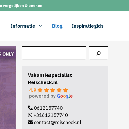
e vergelijken & boeken
Informatie
Blog
Inspiratiegids
Zoeken
Vakantiespecialist
Reischeck.nl
4.9
powered by
G
o
o
g
l
e
0612157740
+31612157740
contact@reischeck.nl