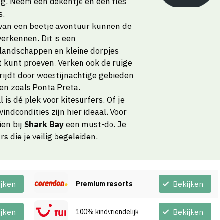
ng. Neem een dekentje en een fles
s.
 van een beetje avontuur kunnen de
erkennen. Dit is een
landschappen en kleine dorpjes
t kunt proeven. Verken ook de ruige
rijdt door woestijnachtige gebieden
n zoals Ponta Preta.
l is dé plek voor kitesurfers. Of je
ndcondities zijn hier ideaal. Voor
ien bij
Shark Bay
een must-do. Je
rs die je veilig begeleiden.
ijken
Premium resorts
Bekijken
ijken
100% kindvriendelijk
Bekijken