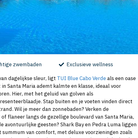
htige zwembaden
Exclusieve wellness
an dagelijkse sleur, ligt
TUI Blue Cabo Verde
als een oase
rt in Santa Maria ademt kalmte en klasse, ideaal voor
oren. Hier, met het geluid van golven als
resenteerblaadje. Stap buiten en je voeten vinden direct
trand. Wil je meer dan zonnebaden? Verken de
f flaneer langs de gezellige boulevard van Santa Maria,
r de avontuurlijke geesten? Shark Bay en Pedra Luma liggen
et summum van comfort, met deluxe voorzieningen zoals