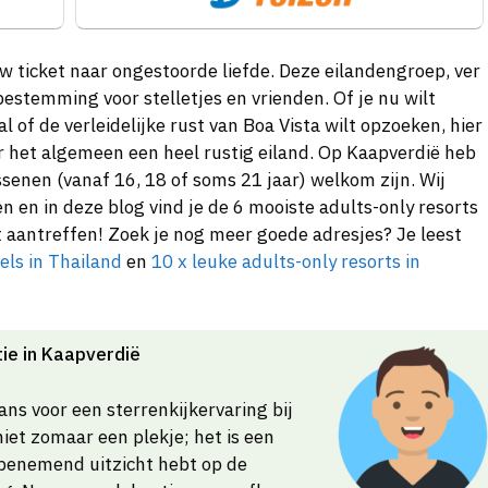
uw ticket naar ongestoorde liefde. Deze eilandengroep, ver
bestemming voor stelletjes en vrienden. Of je nu wilt
 of de verleidelijke rust van Boa Vista wilt opzoeken, hier
over het algemeen een heel rustig eiland. Op Kaapverdië heb
ssenen (vanaf 16, 18 of soms 21 jaar) welkom zijn. Wij
 en in deze blog vind je de 6 mooiste adults-only resorts
 aantreffen! Zoek je nog meer goede adresjes? Je leest
els in Thailand
en
10 x leuke adults-only resorts in
tie in Kaapverdië
kans voor een sterrenkijkervaring bij
s niet zomaar een plekje; het is een
benemend uitzicht hebt op de