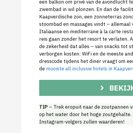
een balkon om privé van de avondlucht te
zwembad in wil plonzen. En dan de facil
Kaapverdische zon, een zonneterras zond
stoombad en massages vindt – allemaal vo
Italiaanse en mediterrane à la carte rest
reis gaan zonder het resort te verlaten. 
de zekerheid dat alles – van snacks tot s
verborgen kosten: WiFi en de meeste ande
dresscode tijdens het diner vraagt om ee
de
mooiste all inclusive hotels in Kaapver
BEKIJ
TIP
– Trek eropuit naar de zoutpannen van
op het water door het hoge zoutgehalte. U
Instagram-volgers zullen waarderen!