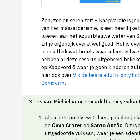
Zon, zee en sereniteit – Kaapverdië is jo
van het massatoerisme, is een heerllijke 
luieren aan het azuurblauwe water van Sal
zit je eigenlijk overal wel goed. Het is 
je ook flink wat hotels waar alleen volwa
hebben al deze resorts uitgebreid bekeken
op Kaapverdië waar je geen kinderen zult
hier ook over
9 x de beste adults-only hot
Benidorm
.
3 tips van Michiel voor een adults-only vakan
Als je iets unieks wilt doen, pak dan je 
de
Cova Crater
op
Santo Antão
. Dit i
uitgedoofde vulkaan, waar je een adem