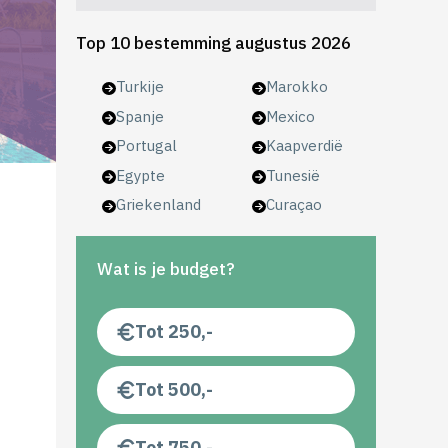
Top 10 bestemming augustus 2026
Turkije
Marokko
Spanje
Mexico
Portugal
Kaapverdië
Egypte
Tunesië
Griekenland
Curaçao
Wat is je budget?
Tot 250,-
Tot 500,-
Tot 750,-