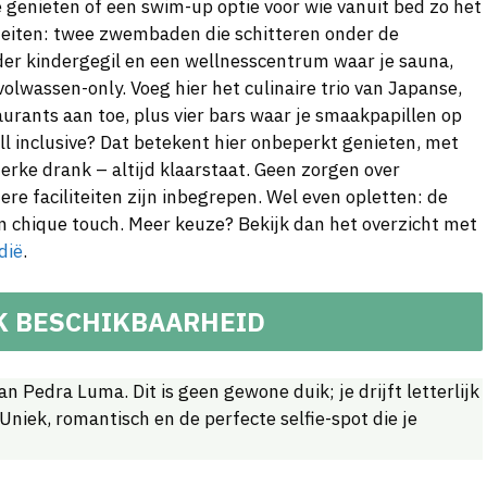
 genieten of een swim-up optie voor wie vanuit bed zo het
iteiten: twee zwembaden die schitteren onder de
er kindergegil en een wellnesscentrum waar je sauna,
lwassen-only. Voeg hier het culinaire trio van Japanse,
aurants aan toe, plus vier bars waar je smaakpapillen op
All inclusive? Dat betekent hier onbeperkt genieten, met
terke drank – altijd klaarstaat. Geen zorgen over
re faciliteiten zijn inbegrepen. Wel even opletten: de
n chique touch. Meer keuze? Bekijk dan het overzicht met
dië
.
K BESCHIKBAARHEID
 Pedra Luma. Dit is geen gewone duik; je drijft letterlijk
niek, romantisch en de perfecte selfie-spot die je