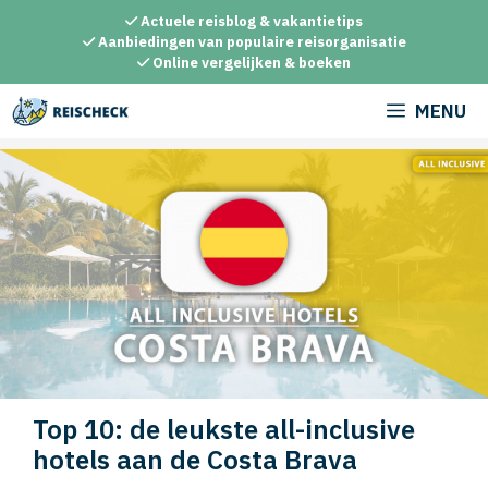
Ga
Actuele reisblog & vakantietips
naar
Aanbiedingen van populaire reisorganisatie
Online vergelijken & boeken
de
inhoud
MENU
Top 10: de leukste all-inclusive
hotels aan de Costa Brava