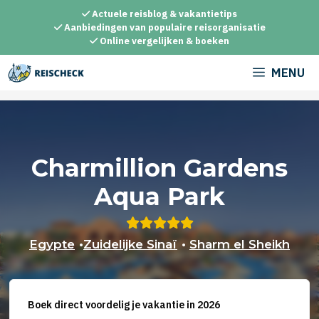
Ga
Actuele reisblog & vakantietips
naar
Aanbiedingen van populaire reisorganisatie
Online vergelijken & boeken
de
inhoud
MENU
Charmillion Gardens
Aqua Park
Egypte
•
Zuidelijke Sinaï
•
Sharm el Sheikh
Boek direct voordelig je vakantie in 2026