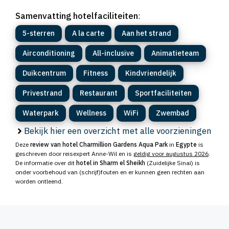
Samenvatting hotelfaciliteiten
:
5-sterren
A la carte
Aan het strand
Airconditioning
All-inclusive
Animatieteam
Duikcentrum
Fitness
Kindvriendelijk
Privestrand
Restaurant
Sportfaciliteiten
Waterpark
Wellness
WiFi
Zwembad
Bekijk hier een overzicht met alle voorzieningen
Deze
review van hotel Charmillion Gardens Aqua Park
in
Egypte
is
geschreven door reisexpert Anne-Wil en is
geldig voor augustus 2026
.
De informatie over dit
hotel in Sharm el Sheikh
(Zuidelijke Sinaï) is
onder voorbehoud van (schrijf)fouten en er kunnen geen rechten aan
worden ontleend.