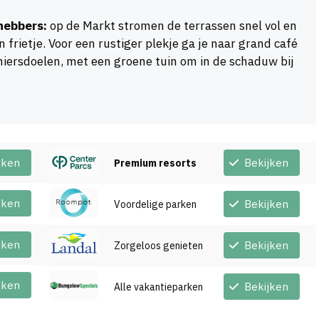
hebbers:
op de Markt stromen de terrassen snel vol en
en frietje. Voor een rustiger plekje ga je naar grand café
iersdoelen, met een groene tuin om in de schaduw bij
jken
Bekijken
Premium resorts
jken
Bekijken
Voordelige parken
jken
Bekijken
Zorgeloos genieten
jken
Bekijken
Alle vakantieparken