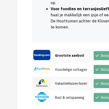
op.
Voor foodies en terrasjeslief
haal je makkelijk een ijsje of e
De Houttuinen achter de Kloven
te komen.
Grootste aanbod
Beki
Beki
Voordelige cottages
Vakantiehuizen huren
Beki
Beki
Rust & ontspanning