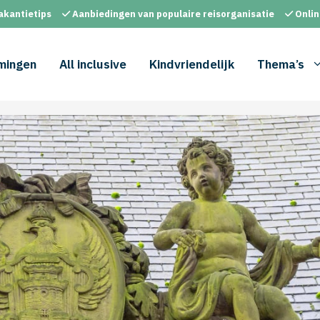
akantietips
Aanbiedingen van populaire reisorganisatie
Onlin
mingen
All inclusive
Kindvriendelijk
Thema’s