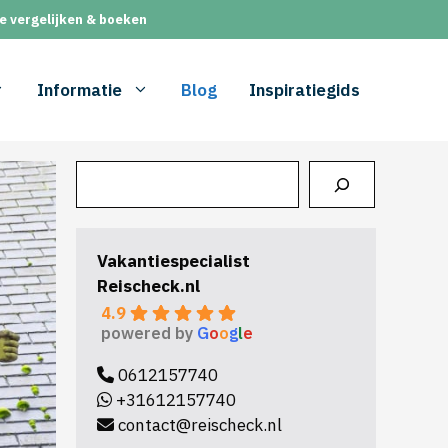
e vergelijken & boeken
Informatie
Blog
Inspiratiegids
Zoeken
Vakantiespecialist
Reischeck.nl
4.9
powered by
G
o
o
g
l
e
0612157740
+31612157740
contact@reischeck.nl