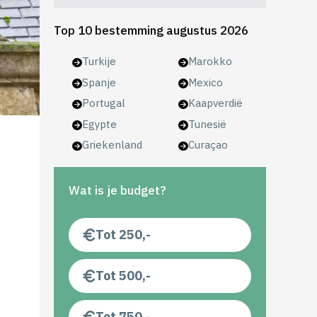
Top 10 bestemming augustus 2026
Turkije
Marokko
Spanje
Mexico
Portugal
Kaapverdië
Egypte
Tunesië
Griekenland
Curaçao
Wat is je budget?
Tot 250,-
Tot 500,-
Tot 750,-