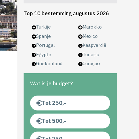
Top 10 bestemming augustus 2026
Turkije
Marokko
Spanje
Mexico
Portugal
Kaapverdië
Egypte
Tunesië
Griekenland
Curaçao
Wat is je budget?
Tot 250,-
Tot 500,-
Tot 750,-