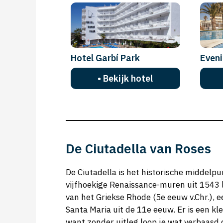
Hotel Garbí Park
Eveni
• Bekijk hotel
De Ciutadella van Roses
De Ciutadella is het historische middelpu
vijfhoekige Renaissance-muren uit 1543 l
van het Griekse Rhode (5e eeuw v.Chr.), 
Santa Maria uit de 11e eeuw. Er is een kle
want zonder uitleg loop je wat verbaasd 