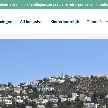
akantietips
Aanbiedingen van populaire reisorganisatie
Onlin
mingen
All inclusive
Kindvriendelijk
Thema’s