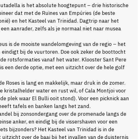
utadella is het absolute hoogtepunt – drie historische
bineer dat met de Ruïnes van Empúries (de beste
nië) en het Kasteel van Trinidad. Dagtrip naar het
 een aanrader, zelfs als je normaal niet naar musea
eus is de mooiste wandelomgeving van de regio – het
 eindigt bij de vuurtoren. Doe ook zeker de boottocht
 de rotsformaties vanaf het water. Klooster Sant Pere
 een derde optie, met een uitzicht over de hele golf
de Roses is lang en makkelijk, maar druk in de zomer.
je kristalhelder water en rust wil, of Cala Montjoi voor
de plek waar El Bulli ooit stond). Voor een picknick aan
heeft tafels en banken langs het zand.
ndel bij zonsondergang over de promenade langs de
se anker, en eindig bij de vissershaven voor een
iets bijzonders? Het Kasteel van Trinidad is in de
uitzicht over de baai bij het invallen van de duisternis