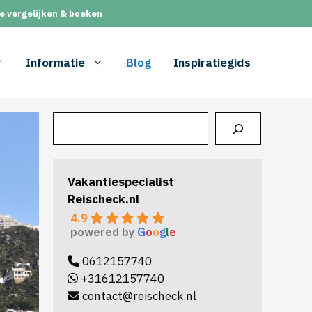
e vergelijken & boeken
Informatie
Blog
Inspiratiegids
Zoeken
Vakantiespecialist
Reischeck.nl
4.9
powered by
G
o
o
g
l
e
0612157740
+31612157740
contact@reischeck.nl