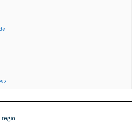
de
ses
 regio