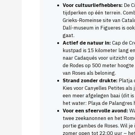
Voor cultuurliefhebbers:
De Ci
tijdperken op één terrein. Com
Grieks-Romeinse site van Catalo
Dalí-museum in Figueres is ook
gaat.
Actief de natuur in:
Cap de Cr
kustpad is 15 kilometer lang en
naar Cadaqués voor uitzicht op
de Rodes op 500 meter hoogte is
van Roses als beloning.
Strand zonder drukte:
Platja 
Kies voor Canyelles Petites als 
een meer afgelegen baai (dit is 
het water: Playa de Palangres 
Voor een sfeervolle avond:
Wa
twee zeekanonnen en het Romein
portie gambes de Roses. Wil je 
zomer open tot 22:00 uur – het 