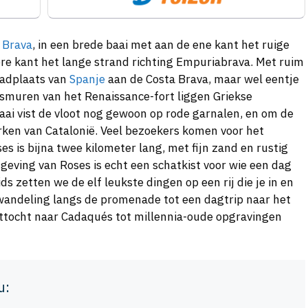
 Brava
, in een brede baai met aan de ene kant het ruige
re kant het lange strand richting Empuriabrava. Met ruim
badplaats van
Spanje
aan de Costa Brava, maar wel eentje
dsmuren van het Renaissance-fort liggen Griekse
baai vist de vloot nog gewoon op rode garnalen, en om de
rken van Catalonië. Veel bezoekers komen voor het
es is bijna twee kilometer lang, met fijn zand en rustig
mgeving van Roses is echt een schatkist voor wie een dag
ids zetten we de elf leukste dingen op een rij die je in en
andeling langs de promenade tot een dagtrip naar het
ttocht naar Cadaqués tot millennia-oude opgravingen
u: