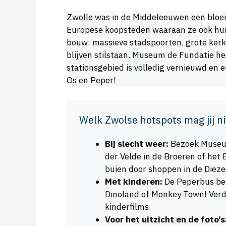
Zwolle was in de Middeleeuwen een bloei
Europese koopsteden waaraan ze ook hun 
bouw: massieve stadspoorten, grote kerke
blijven stilstaan. Museum de Fundatie h
stationsgebied is volledig vernieuwd en er
Os en Peper!
Welk Zwolse hotspots mag jij n
Bij slecht weer:
Bezoek Museum
der Velde in de Broeren of he
buien door shoppen in de Dieze
Met kinderen:
De Peperbus bek
Dinoland of Monkey Town! Verder
kinderfilms.
Voor het uitzicht en de foto’s