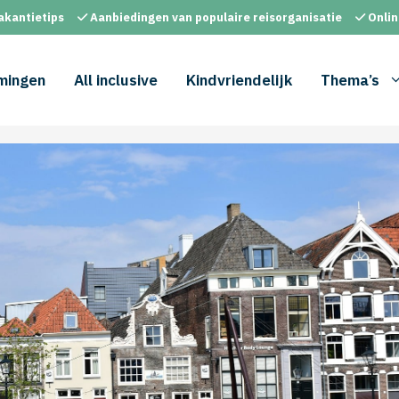
akantietips
Aanbiedingen van populaire reisorganisatie
Onlin
mingen
All inclusive
Kindvriendelijk
Thema’s