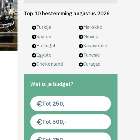
Top 10 bestemming augustus 2026
Turkije
Marokko
Spanje
Mexico
Portugal
Kaapverdië
Egypte
Tunesië
Griekenland
Curaçao
Wat is je budget?
Tot 250,-
Tot 500,-
Tot 750,-