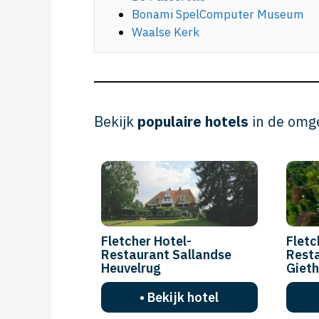
Bonami SpelComputer Museum
Waalse Kerk
Bekijk
populaire hotels
in de omg
Fletcher Hotel-
Fletc
Restaurant Sallandse
Resta
Heuvelrug
Giet
• Bekijk hotel