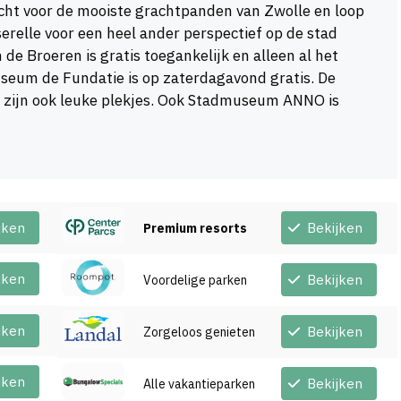
ht voor de mooiste grachtpanden van Zwolle en loop
erelle voor een heel ander perspectief op de stad
 de Broeren is gratis toegankelijk en alleen al het
seum de Fundatie is op zaterdagavond gratis. De
 zijn ook leuke plekjes. Ook Stadmuseum ANNO is
jken
Bekijken
Premium resorts
jken
Bekijken
Voordelige parken
jken
Bekijken
Zorgeloos genieten
jken
Bekijken
Alle vakantieparken