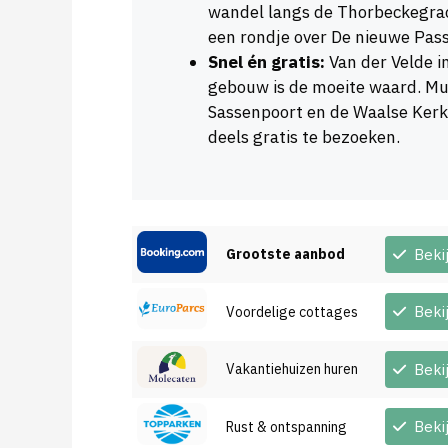
wandel langs de Thorbeckegrac
een rondje over De nieuwe Pass
Snel én gratis:
Van der Velde in
gebouw is de moeite waard. Mu
Sassenpoort en de Waalse Kerk
deels gratis te bezoeken.
Grootste aanbod
Beki
Beki
Voordelige cottages
Vakantiehuizen huren
Beki
Beki
Rust & ontspanning