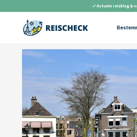
Ga
Actuele reisblog & v
naar
de
inhoud
Bestem