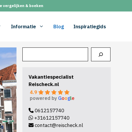
e vergelijken & boeken
Informatie
Blog
Inspiratiegids
Zoeken
Vakantiespecialist
Reischeck.nl
4.9
powered by
G
o
o
g
l
e
0612157740
+31612157740
contact@reischeck.nl