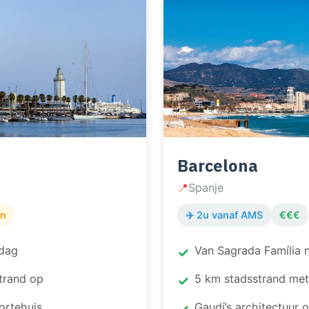
Barcelona
📍
Spanje
on
✈️ 2u vanaf AMS
€€€
rdag
Van Sagrada Família n
strand op
5 km stadsstrand met
ortehuis
Gaudí’s architectuur o