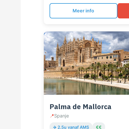
de beste paella van je leven. Niet die
echt die van oma.
Meer info
Palma de Mallorca
📍
Spanje
✈️ 2.5u vanaf AMS
€€