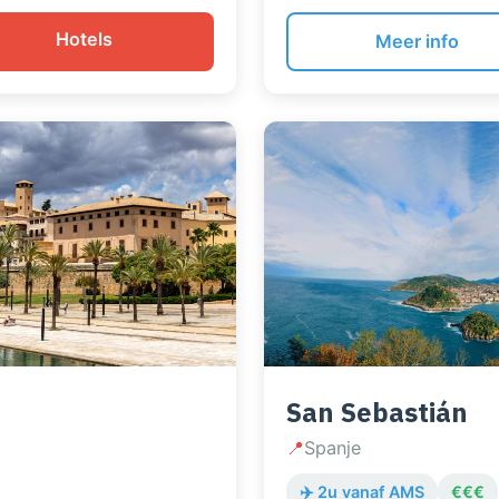
 toeristische troep, maar
Strand Lazzaretto ligt op 
Hotels
relaxed, verse vis aan de 
Meer info
San Sebastián
📍
Spanje
✈️ 2u vanaf AMS
€€€