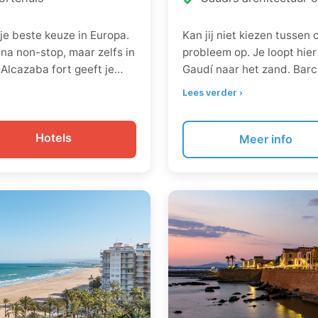
 je beste keuze in Europa.
Kan jij niet kiezen tussen 
jna non-stop, maar zelfs in
probleem op. Je loopt hier
 Alcazaba fort geeft je
Gaudí naar het zand. Barc
zee. Stadsstrand La
van het centrum. Overdag 
Lees verder ›
van het centrum. Perfecte
over Las Ramblas, ’s avond
uiven en ’s middags je
Camp Nou voor voetbalfan
Hotels
Barcelona heeft gewoon al
Meer info