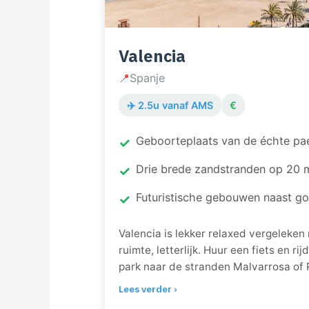
Valencia
📍
Spanje
✈️ 2.5u vanaf AMS
€
Geboorteplaats van de échte pae
Drie brede zandstranden op 20 m
Futuristische gebouwen naast go
Valencia is lekker relaxed vergeleken
ruimte, letterlijk. Huur een fiets en ri
park naar de stranden Malvarrosa of P
een gekke mix: middeleeuwse stadsm
Lees verder ›
ook de hypermoderne Ciudad de las Art