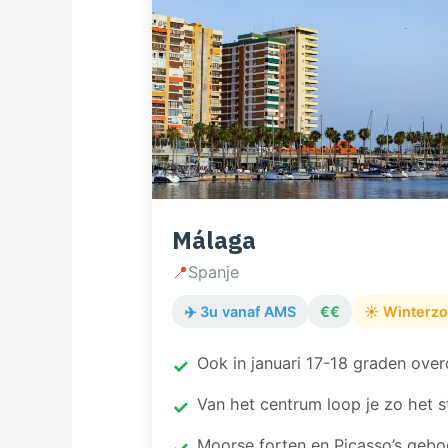
Málaga
📍
Spanje
✈️ 3u vanaf AMS
€€
☀️ Winterz
Ook in januari 17-18 graden ove
Van het centrum loop je zo het 
Moorse forten en Picasso’s gebo