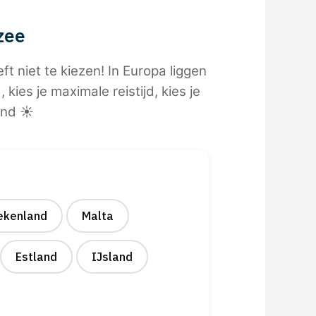
zee
t niet te kiezen! In Europa liggen
 kies je maximale reistijd, kies je
nd ☀️
ekenland
Malta
Estland
IJsland