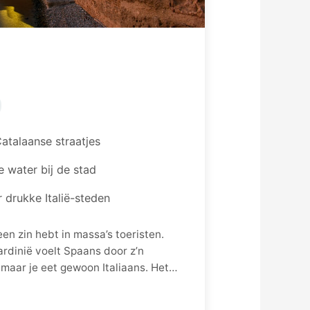
atalaanse straatjes
e water bij de stad
r drukke Italië-steden
een zin hebt in massa’s toeristen.
rdinië voelt Spaans door z’n
maar je eet gewoon Italiaans. Het
e in een middag uitkammen. De echte
 water op een steenworp afstand.