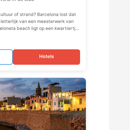
cultuur of strand? Barcelona lost dat
 letterlijk van een meesterwerk van
eloneta beach ligt op een kwartiertje
dwaal je door de Gotische wijk of
s eet je tapas met uitzicht op zee.
s, Park Güell voor Instagrammers.
les.
Hotels