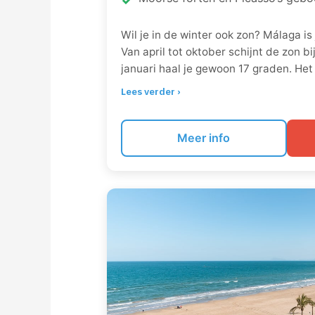
Wil je in de winter ook zon? Málaga is
Van april tot oktober schijnt de zon bi
januari haal je gewoon 17 graden. Het
waanzinnig uitzicht over de stad en 
Lees verder ›
Malagueta ligt letterlijk om de hoek 
plek dus om ’s ochtends cultuur te sn
handdoek uit te rollen.
Meer info