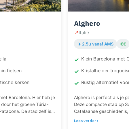
Alghero
📍
Italië
✈️ 2.5u vanaf AMS
€€
lla
Klein Barcelona met C
in fietsen
Kristalhelder turquois
tische kerken
Rustig alternatief voo
 met Barcelona. Hier heb je
Alghero is perfect als je g
jd door het groene Túria-
Deze compacte stad op Sa
atacona. De stad zelf is
Catalaanse geschiedenis, 
uren en kathedralen, maar
historische centrum kun j
Lees verder ›
es. En oh ja, hier eet je
winnaar? Het azuurblauwe